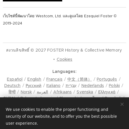
เว็บไซต์นี้พัฒนาโดย Westcom, Ltd. และดูแลโดย Ezequiel Foster ©
2019-2024
สงวนลิขสิทธิ์ © 2027 FOSTER History & Collective Memory
Cookies
Languages
Español
English
Français
中文（简体）
Português
Deutsch
Русский
Italiano
עִבְרִית
Nederlands
Polski
हिन्दी
Norsk
العربية
Afrikaans
Svenska
Ελληνικά
한국어
Bahasa Indonesia
Slovenski
ภาษาไทย
Română
मैथिली
Hrvatski
Azərbaycan
Čeština
Dansk
We use cookies to enable the proper functioning and
Latviešu Valoda
Türkçe
Tiếng Việt
日本語
Srpski
security of our website, and to offer you the best possible
Eesti keel
Magyar
മലയാളം
فارسی
Bosanski
user experience.
Lietuvių kalba
ภาษาไทย
ଓଡ଼ିଆ
Suomi
Shqip