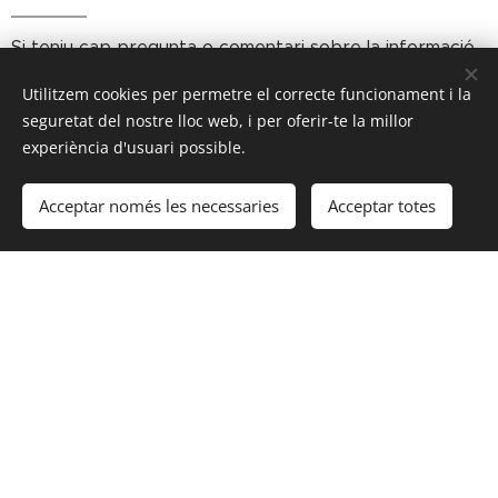
Si teniu cap pregunta o comentari sobre la informació
d'aquest lloc web, poseu-vos en contacte amb
Utilitzem cookies per permetre el correcte funcionament i la
nosaltres.
seguretat del nostre lloc web, i per oferir-te la millor
experiència d'usuari possible.
El teu nom
Acceptar només les necessaries
Acceptar totes
Correu electrònic
Missatge