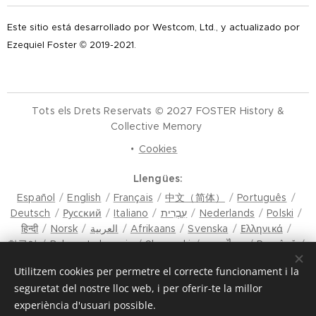
Este sitio está desarrollado por Westcom, Ltd., y actualizado por
Ezequiel Foster © 2019-2021.
Tots els Drets Reservats © 2027 FOSTER History &
Collective Memory
Cookies
Llengües
Español
English
Français
中文（简体）
Português
Deutsch
Русский
Italiano
עִבְרִית
Nederlands
Polski
हिन्दी
Norsk
العربية
Afrikaans
Svenska
Ελληνικά
한국어
Bahasa Indonesia
Slovenski
ภาษาไทย
Română
मैथिली
Hrvatski
Azərbaycan
Čeština
Dansk
Utilitzem cookies per permetre el correcte funcionament i la
Latviešu Valoda
Türkçe
Tiếng Việt
日本語
Srpski
seguretat del nostre lloc web, i per oferir-te la millor
Eesti keel
Magyar
മലയാളം
فارسی
Bosanski
experiència d'usuari possible.
Lietuvių kalba
ภาษาไทย
ଓଡ଼ିଆ
Suomi
Shqip