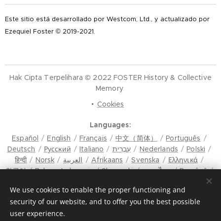
Este sitio está desarrollado por Westcom, Ltd., y actualizado por
Ezequiel Foster © 2019-2021.
Hak Cipta Terpelihara © 2022 FOSTER History & Collective
Memory
Cookies
Languages
Español
English
Français
中文（简体）
Português
Deutsch
Русский
Italiano
עִבְרִית
Nederlands
Polski
हिन्दी
Norsk
العربية
Afrikaans
Svenska
Ελληνικά
한국어
Bahasa Indonesia
Slovenski
ภาษาไทย
Română
मैथिली
Hrvatski
Azərbaycan
Čeština
Dansk
We use cookies to enable the proper functioning and
Latviešu Valoda
Türkçe
Tiếng Việt
日本語
Srpski
security of our website, and to offer you the best possible
Eesti keel
Magyar
മലയാളം
فارسی
Bosanski
user experience.
Lietuvių kalba
ภาษาไทย
ଓଡ଼ିଆ
Suomi
Shqip