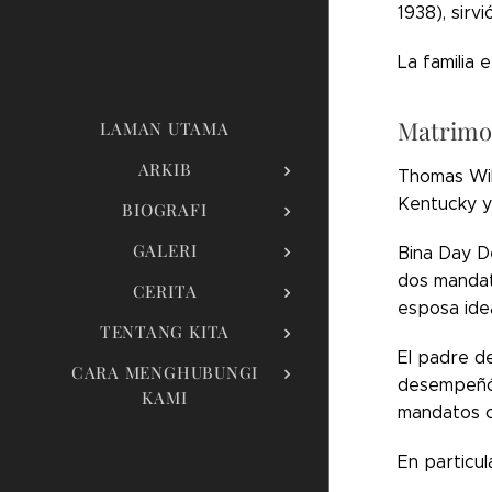
1938), sirv
La familia 
Matrimo
LAMAN UTAMA
ARKIB
Thomas Wil
Kentucky y 
BIOGRAFI
GALERI
Bina Day De
dos mandato
CERITA
esposa idea
TENTANG KITA
El padre d
CARA MENGHUBUNGI
desempeñó 
KAMI
mandatos c
En particul