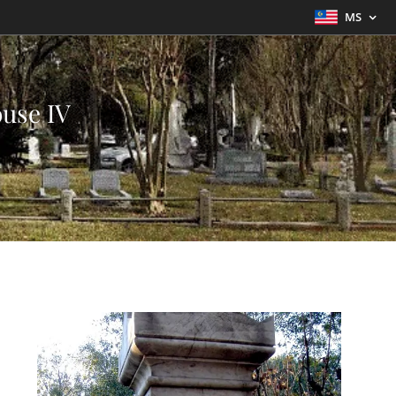
MS
use IV