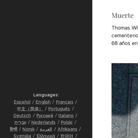
Muerte
Thomas Will
cementerio
68 años en C
Languages
Español
English
Français
中文（简体）
Português
Deutsch
Русский
Italiano
עִבְרִית
Nederlands
Polski
हिन्दी
Norsk
العربية
Afrikaans
Svenska
Ελληνικά
한국어