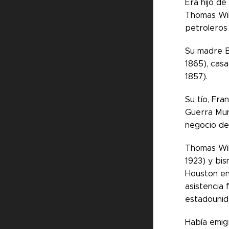
Era hijo de
Thomas Wil
petroleros
Su madre B
1865), cas
1857).
Su tío, Fra
Guerra Mun
negocio de
Thomas Wil
1923) y bis
Houston en
asistencia 
estadounid
Había emig