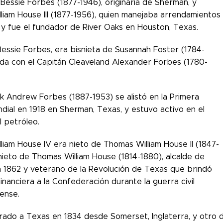
 Bessie Forbes (1877-1946), originaria de Sherman, y
liam House III (1877-1956), quien manejaba arrendamientos
 y fue el fundador de River Oaks en Houston, Texas.
essie Forbes, era bisnieta de Susannah Foster (1784-
ada con el Capitán Cleaveland Alexander Forbes (1780-
nk Andrew Forbes (1887-1953) se alistó en la Primera
dial en 1918 en Sherman, Texas, y estuvo activo en el
l petróleo.
liam House IV era nieto de Thomas William House II (1847-
nieto de Thomas William House (1814-1880), alcalde de
 1862 y veterano de la Revolución de Texas que brindó
financiera a la Confederación durante la guerra civil
ense.
rado a Texas en 1834 desde Somerset, Inglaterra, y otro d