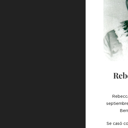
Reb
Rebecca
septiembre
Berm
Se casó co