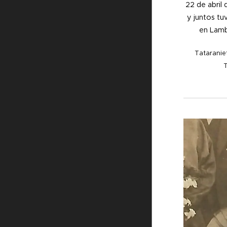
22 de abril 
y juntos tuv
en
Lambe
Tataranie