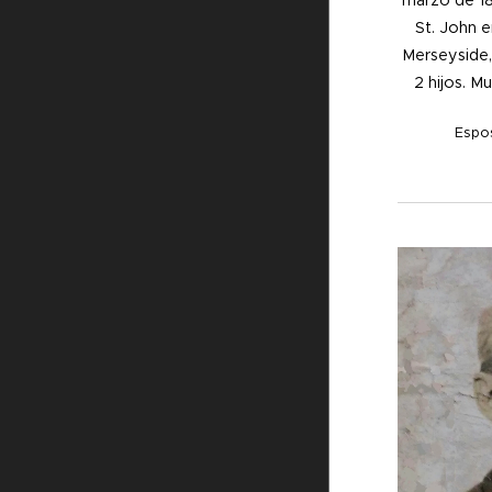
marzo de 188
St. John 
Merseyside, 
2 hijos. M
Espo