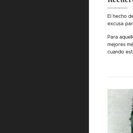
El hecho d
excusa para
Para aquel
mejores mé
cuando est