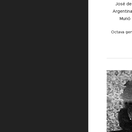
José de
Argentina,
Murió 
Octava gen