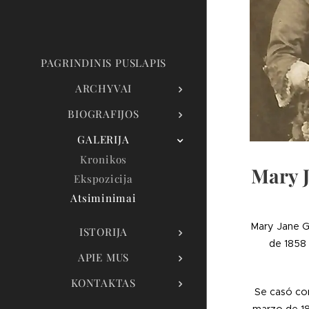
PAGRINDINIS PUSLAPIS
ARCHYVAI
BIOGRAFIJOS
GALERIJA
Kronikos
Mary 
Ekspozicija
Atsiminimai
Mary Jane G
ISTORIJA
de 1858 
APIE MUS
KONTAKTAS
Se casó co