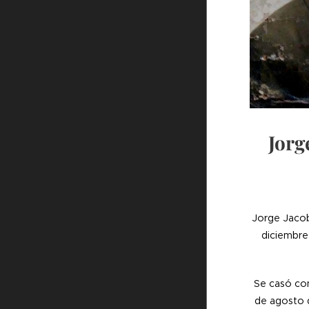
Jorg
Jorge Jacob
diciembre
Se casó con
de agosto d