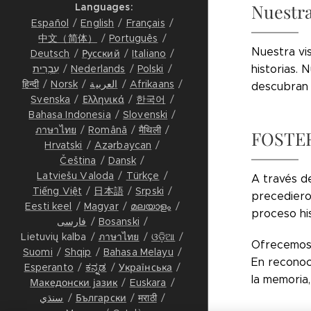
Nuestra
Languages
Español
English
Français
中文（简体）
Português
Nuestra vi
Deutsch
Русский
Italiano
עִבְרִית
Nederlands
Polski
historias.
हिन्दी
Norsk
العربية
Afrikaans
descubran s
Svenska
Ελληνικά
한국어
Bahasa Indonesia
Slovenski
ภาษาไทย
Română
मैथिली
FOSTER
Hrvatski
Azərbaycan
Čeština
Dansk
Latviešu Valoda
Türkçe
A través de
Tiếng Việt
日本語
Srpski
precediero
Eesti keel
Magyar
മലയാളം
proceso his
فارسی
Bosanski
Lietuvių kalba
ภาษาไทย
ଓଡ଼ିଆ
Ofrecemos 
Suomi
Shqip
Bahasa Melayu
En reconoci
Esperanto
ಕನ್ನಡ
Українська
la memoria
Македонски јазик
Euskara
سنڌي
Български
मराठी