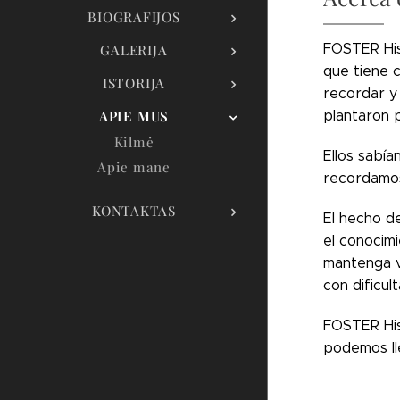
BIOGRAFIJOS
FOSTER Hist
GALERIJA
que tiene c
ISTORIJA
recordar y
APIE MUS
plantaron 
Kilmė
Ellos sabía
Apie mane
recordamo
KONTAKTAS
El hecho d
el conocimi
mantenga vi
con dificul
FOSTER His
podemos ll