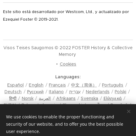
Este sitio está desarrollado por Westcom, Ltd., y actualizado por
Ezequiel Foster © 2019-2021.
Visos Teisės Saugomos © 2022 FOSTER History & Collective
Memory
Cookies
Languages
Español
English
Français
中文（简体）
Português
Deutsch
Русский
Italiano
עִבְרִית
Nederlands
Polski
हिन्दी
Norsk
العربية
Afrikaans
Svenska
Ελληνικά
한국어
Bahasa Indonesia
Slovenski
ภาษาไทย
Română
मैथिली
Hrvatski
Azərbaycan
Čeština
Dansk
We use cookies to enable the proper functioning and
Latviešu Valoda
Türkçe
Tiếng Việt
日本語
Srpski
security of our website, and to offer you the best possible
Eesti keel
Magyar
മലയാളം
فارسی
Bosanski
user experience.
Lietuvių kalba
ภาษาไทย
ଓଡ଼ିଆ
Suomi
Shqip