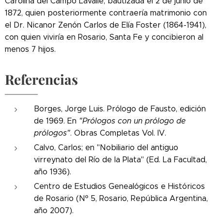
Carolina del Campo Lavalle, bautizada el 2 de junio de
1872, quien posteriormente contraería matrimonio con
el Dr. Nicanor Zenón Carlos de Elía Foster (1864-1941),
con quien viviría en Rosario, Santa Fe y concibieron al
menos 7 hijos.
Referencias
Borges, Jorge Luis. Prólogo de Fausto, edición
de 1969. En
"Prólogos con un prólogo de
prólogos"
. Obras Completas Vol. IV.
Calvo, Carlos; en "Nobiliario del antiguo
virreynato del Río de la Plata" (Ed. La Facultad,
año 1936).
Centro de Estudios Genealógicos e Históricos
de Rosario (Nº 5, Rosario, República Argentina,
año 2007).