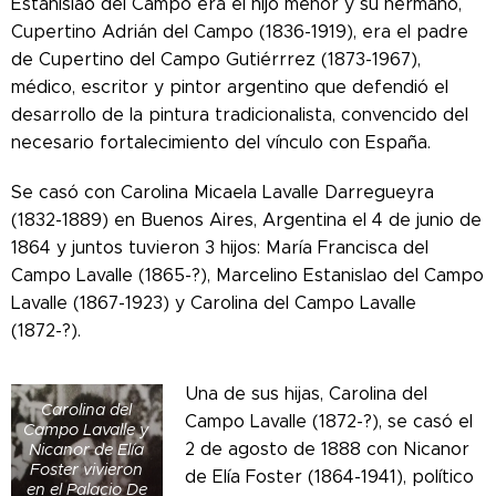
Estanislao del Campo era el hijo menor y su hermano,
Cupertino Adrián del Campo (1836-1919), era el padre
de Cupertino del Campo Gutiérrrez (1873-1967),
médico, escritor y pintor argentino que defendió el
desarrollo de la pintura tradicionalista, convencido del
necesario fortalecimiento del vínculo con España.
Se casó con Carolina Micaela Lavalle Darregueyra
(1832-1889) en Buenos Aires, Argentina el 4 de junio de
1864 y juntos tuvieron 3 hijos: María Francisca del
Campo Lavalle (1865-?), Marcelino Estanislao del Campo
Lavalle (1867-1923) y Carolina del Campo Lavalle
(1872-?).
Una de sus hijas, Carolina del
Carolina del
Campo Lavalle (1872-?), se casó el
Campo Lavalle y
2 de agosto de 1888 con Nicanor
Nicanor de Elía
Foster vivieron
de Elía Foster (1864-1941), político
en el Palacio De