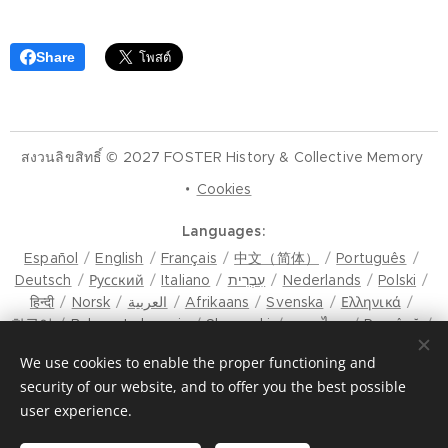
Share
สงวนลิขสิทธิ์ © 2027 FOSTER History & Collective Memory
Cookies
Languages
Español
English
Français
中文（简体）
Português
Deutsch
Русский
Italiano
עִבְרִית
Nederlands
Polski
हिन्दी
Norsk
العربية
Afrikaans
Svenska
Ελληνικά
한국어
Bahasa Indonesia
Slovenski
ภาษาไทย
Română
मैथिली
Hrvatski
Azərbaycan
Čeština
Dansk
We use cookies to enable the proper functioning and
Latviešu Valoda
Türkçe
Tiếng Việt
日本語
Srpski
security of our website, and to offer you the best possible
Eesti keel
Magyar
മലയാളം
فارسی
Bosanski
user experience.
Lietuvių kalba
ภาษาไทย
ଓଡ଼ିଆ
Suomi
Shqip
Bahasa Melayu
Esperanto
ಕನ್ನಡ
Українська