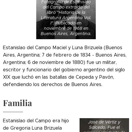
Fotografía de Estanislao
del Campo extraída del
libro "Historia de la
Literatura Argentina Vol.
I". Publicado en
noviembre de 1968 en
Buenos Aires, Argentina.
Estanislao del Campo Maciel y Luna Brizuela (Buenos
Aires, Argentina; 7 de febrero de 1834 - Buenos Aires,
Argentina; 6 de noviembre de 1880) fue un militar,
escritor y funcionario del gobierno argentino del siglo
XIX que luchó en las batallas de Cepeda y Pavón,
defendiendo los derechos de Buenos Aires.
Nicolás del Campo,
Marqués de Loreto
Familia
(1725-1803).
Nombrado por
Carlos III tras la
dimisión de Juan
Estanislao del Campo era hijo
José de Vértiz y
Salcedo. Fue el
de Gregoria Luna Brizuela