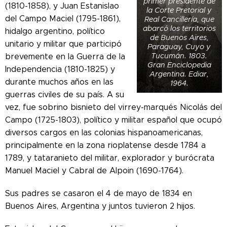
primer presidente de
(1810-1858), y Juan Estanislao
la Corte Pretorial y
del Campo Maciel (1795-1861),
Real Cancillería, que
abarcó los territorios
hidalgo argentino, político
de Buenos Aires,
unitario y militar que participó
Paraguay, Cuyo y
Tucumán. 1803.
brevemente en la Guerra de la
Gran Enciclopedia
Independencia (1810-1825) y
Argentina. Ediar,
durante muchos años en las
1964.
guerras civiles de su país. A su
vez, fue sobrino bisnieto del virrey-marqués Nicolás del
Campo (1725-1803), político y militar español que ocupó
diversos cargos en las colonias hispanoamericanas,
principalmente en la zona rioplatense desde 1784 a
1789, y tataranieto del militar, explorador y burócrata
Manuel Maciel y Cabral de Alpoin (1690-1764).
Sus padres se casaron el 4 de mayo de 1834 en
Buenos Aires, Argentina y juntos tuvieron 2 hijos.