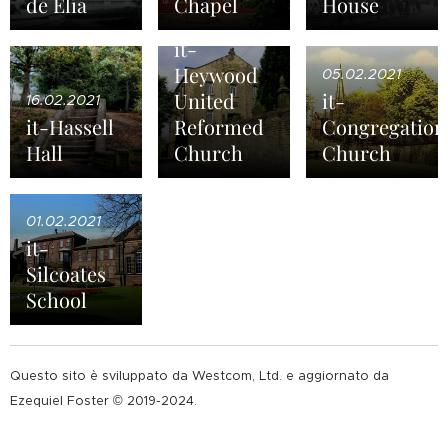
de Elía
Chapel
House
07.02.2021
it-
Heywood
05.02.2021
United
it-
16.02.2021
it-Hassell
Reformed
Congregation
Hall
Church
Church
01.02.2021
it-
Silcoates
School
Questo sito è sviluppato da Westcom, Ltd. e aggiornato da
Ezequiel Foster © 2019-2024.