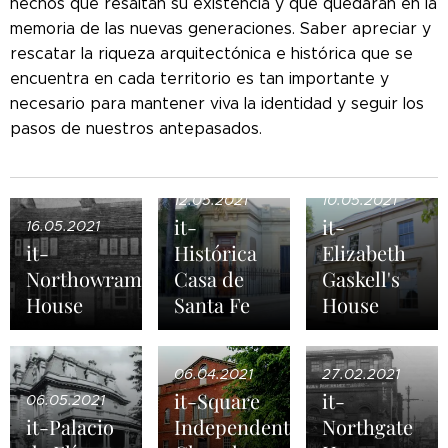
hechos que resaltan su existencia y que quedarán en la
memoria de las nuevas generaciones. Saber apreciar y
rescatar la riqueza arquitectónica e histórica que se
encuentra en cada territorio es tan importante y
necesario para mantener viva la identidad y seguir los
pasos de nuestros antepasados.
12.05.2021
10.05.2021
it-
it-
16.05.2021
it-
Histórica
Elizabeth
Northowram
Casa de
Gaskell's
House
Santa Fe
House
06.04.2021
27.02.2021
it-Square
it-
06.05.2021
it-Palacio
Independent
Northgate