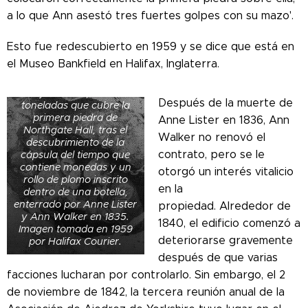
a lo que Ann asestó tres fuertes golpes con su mazo'.
Esto fue redescubierto en 1959 y se dice que está en
El contratista de
el Museo Bankfield en Halifax, Inglaterra.
demolición de Halifax
(derecha), con obreros,
debajo del bloque de dos
Después de la muerte de
toneladas que cubre la
primera piedra de
Anne Lister en 1836, Ann
Northgate Hall, tras el
Walker no renovó el
descubrimiento de la
contrato, pero se le
cápsula del tiempo que
contiene monedas y un
otorgó un interés vitalicio
rollo de plomo inscrito
en la
dentro de una botella,
enterrado por Anne Lister
propiedad.
Alrededor de
y Ann Walker en 1835.
1840, el edificio comenzó a
Imagen tomada en 1959
deteriorarse gravemente
por Halifax Courier.
después de que varias
facciones lucharan por controlarlo. Sin embargo, el 2
de noviembre de 1842, la tercera reunión anual de la