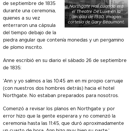
de septiembre de 1835
Northgate Hall cuando era
durante una ceremonia,
el Theatre De Luxe en la
década de 1930. Imagen
quienes a su vez
cortesía de Gary Beaumont.
enterraron una cápsula
del tiempo debajo de la
piedra angular que contenía monedas y un pergamino
de plomo inscrito.
Anne escribió en su diario el sábado 26 de septiembre
de 1835:
'Ann y yo salimos a las 10:45 am en mi propio carruaje
(con nuestros dos hombres detrás) hacia el hotel
Northgate. No estaban preparados para nosotros.
Comenzó a revisar los planos en Northgate y por
error hizo que la gente esperara y no comenzó la
ceremonia hasta las 11:45, que duró aproximadamente
un cuarto de hora. Ann hizo muy bien su parte.'