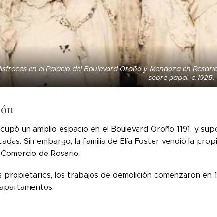
disfraces en el Palacio del Boulevard Oroño y Mendoza en Rosario
sobre papel. c.1925.
ión
 ocupó un amplio espacio en el Boulevard Oroño 1191, y sup
cadas.
Sin embargo, la familia de Elía Foster vendió la pro
e Comercio de Rosario.
 propietarios, los trabajos de demolición comenzaron en
e apartamentos.