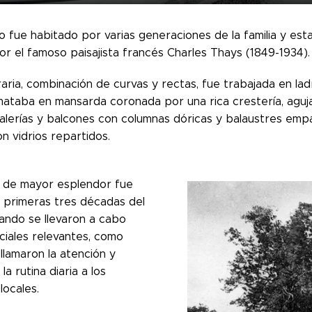
io fue habitado por varias generaciones de la familia y e
r el famoso paisajista francés Charles Thays (1849-1934).
aria, combinación de curvas y rectas, fue trabajada en ladr
ataba en mansarda coronada por una rica crestería, aguja
galerías y balcones con columnas dóricas y balaustres empa
con vidrios repartidos.
 de mayor esplendor fue
s primeras tres décadas del
uando se llevaron a cabo
ciales relevantes, como
llamaron la atención y
la rutina diaria a los
locales.