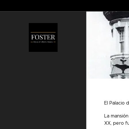
El Palacio 
La mansión 
XX, pero fu