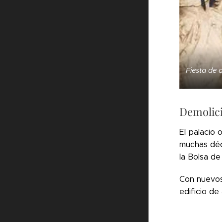
Fiesta de 
Demolic
El palacio
muchas dé
la Bolsa d
Con nuevos
edificio d