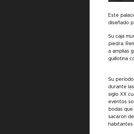
Este palac
diseñado po
Su caja mur
piedra.
Rem
a amplias 
guillotina 
Su período
durante la
siglo XX c
eventos so
bodas que 
sacaron de 
habitantes 