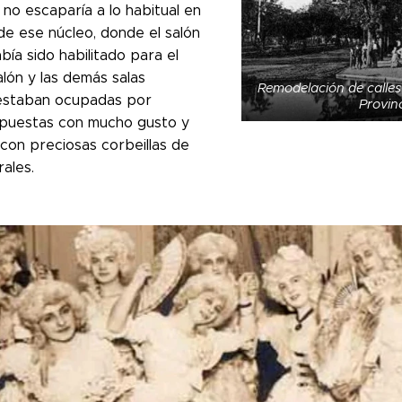
 no escaparía a lo habitual en
 de ese núcleo, donde el salón
abía sido habilitado para el
salón y las demás salas
Remodelación de calles 
estaban ocupadas por
Provin
spuestas con mucho gusto y
con preciosas corbeillas de
rales.