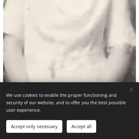
We use cookies to enable the proper functioning and
Dorothy Winifred Brigg
security of our website, and to offer you the best possible
user experience.
Dorothy Winifred Brigg nació alrededor de 1914 en New
Accept only necessary
Accept all
South Wales, Australia.