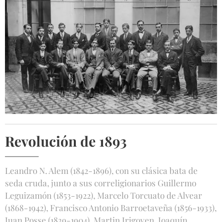
Revolución de 1893
Leandro N. Alem (1842-1896), con su clásica bata de
seda cruda, junto a sus correligionarios Guillermo
Leguizamón (1853-1922), Marcelo Torcuato de Alvear
(1868-1942), Francisco Antonio Barroetaveña (1856-1933),
Juan Posse (1839-1904), Martin Irigoyen, Joaquín