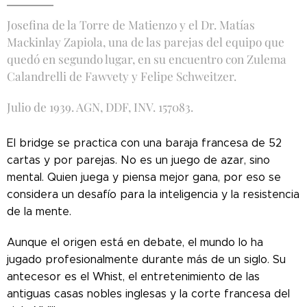
Josefina de la Torre de Matienzo y el Dr. Matías
Mackinlay Zapiola, una de las parejas del equipo que
quedó en segundo lugar, en su encuentro con Zulema
Calandrelli de Fawvety y Felipe Schweitzer.
Julio de 1939. AGN, DDF, INV. 157083.
El bridge se practica con una baraja francesa de 52
cartas y por parejas. No es un juego de azar, sino
mental. Quien juega y piensa mejor gana, por eso se
considera un desafío para la inteligencia y la resistencia
de la mente.
Aunque el origen está en debate, el mundo lo ha
jugado profesionalmente durante más de un siglo. Su
antecesor es el Whist, el entretenimiento de las
antiguas casas nobles inglesas y la corte francesa del