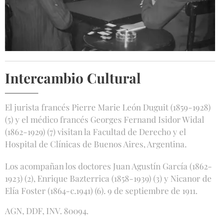
Intercambio Cultural
El jurista francés Pierre Marie León Duguit (1859-1928)
(5) y el médico francés Georges Fernand Isidor Widal
(1862-1929) (7) visitan la Facultad de Derecho y el
Hospital de Clínicas de Buenos Aires, Argentina.
Los acompañan los doctores Juan Agustín García (1862-
1923) (2), Enrique Bazterrica (1858-1939) (3) y Nicanor de
Elía Foster (1864-c.1941) (6). 9 de septiembre de 1911.
AGN, DDF, INV. 80094.