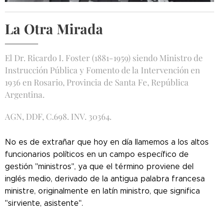
La Otra Mirada
El Dr. Ricardo I. Foster (1881-1959) siendo Ministro de
Instrucción Pública y Fomento de la Intervención en
1936 en Rosario, Provincia de Santa Fe, República
Argentina.
AGN, DDF, C.698. INV. 30364.
No es de extrañar que hoy en día llamemos a los altos
funcionarios políticos en un campo específico de
gestión "ministros", ya que el término proviene del
inglés medio, derivado de la antigua palabra francesa
ministre, originalmente en latín ministro, que significa
"sirviente, asistente".