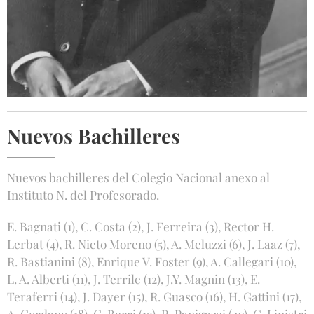
Nuevos Bachilleres
Nuevos bachilleres del Colegio Nacional anexo al
Instituto N. del Profesorado.
E. Bagnati (1), C. Costa (2), J. Ferreira (3), Rector H.
Lerbat (4), R. Nieto Moreno (5), A. Meluzzi (6), J. Laaz (7),
R. Bastianini (8), Enrique V. Foster (9), A. Callegari (10),
L. A. Alberti (11), J. Terrile (12), J.Y. Magnin (13), E.
Teraferri (14), J. Dayer (15), R. Guasco (16), H. Gattini (17),
A. Gordano (18), C. Berri (19), R. Panigazzi (20), C. Linistri