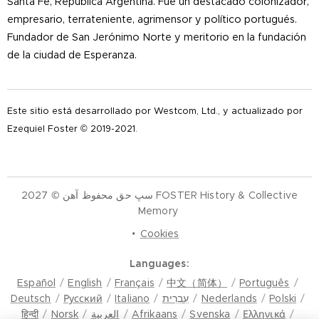
Santa Fe, República Argentina. Fue un destacado colonizador,
empresario, terrateniente, agrimensor y político portugués.
Fundador de San Jerónimo Norte y meritorio en la fundación
de la ciudad de Esperanza.
Este sitio está desarrollado por Westcom, Ltd., y actualizado por
Ezequiel Foster © 2019-2021.
سڀ حق محفوظ آهن © 2027 FOSTER History & Collective
Memory
Cookies
Languages
Español
English
Français
中文（简体）
Português
Polski
Nederlands
עִבְרִית
Italiano
Русский
Deutsch
Ελληνικά
Svenska
Afrikaans
العربية
Norsk
हिन्दी