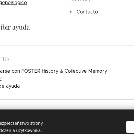
genealógico
Contacto
cibir ayuda
YUDA
arse con FOSTER History & Collective Memory
r
de ayuda
a voluntario
|
Blog
|
Mapa del Sitio
|
Ayuda
|
Preferencias de Cookies
bezpieczeństwo strony
dczenia użytkownika.