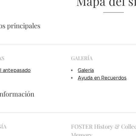
Mapa del si
s principales
AS
GALERÍA
el antepasado
Galería
Ayuda en Recuerdos
información
ÍA
FOSTER History & Collec
Memory