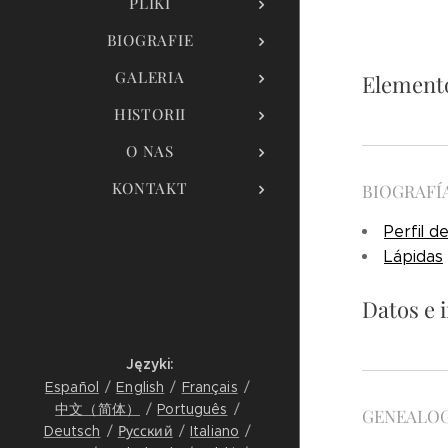
PLIKI
BIOGRAFIE
GALERIA
Elemento
HISTORII
O NAS
KONTAKT
BIOGRAFÍ
Perfil d
Lápidas
Datos e 
Języki
Español
English
Français
中文（简体）
Português
GENEALOG
Deutsch
Русский
Italiano