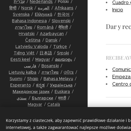
עִבְרִית
Nederlands
Polski
Cuadro 
हिन्दी
Norsk
العربية
Afrikaans
Inicio
Svenska
Ελληνικά
한국어
Bahasa Indonesia
Slovenski
Dar y re
ภาษาไทย
Română
मैथिली
Hrvatski
Azərbaycan
Čeština
Dansk
Latviešu Valoda
Türkçe
Tiếng Việt
日本語
Srpski
RECIBE A
Eesti keel
Magyar
മലയാളം
فارسی
Bosanski
Comunic
Lietuvių kalba
ภาษาไทย
ଓଡ଼ିଆ
Empeza
Suomi
Shqip
Bahasa Melayu
Centro 
Esperanto
ಕನ್ನಡ
Українська
Македонски јазик
Euskara
سنڌي
Български
मराठी
Magyar
Català
Proyecto
|
Se
Wszelkie Prawa Zastrzeżone ©
2027 FOSTER History &
Korzystamy z ciasteczek, aby zapewnić prawidłowe działanie i 
Collective Memory
internetowej, a także zagwarantować najlepsze możliwe doświa