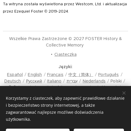
Ta witryna została wyświetlona przez Westcom, Ltd. i aktualizacja
przez Ezequiel Foster © 2019-2024.
Wszelkie Prawa Zastrzeżone © 2027 FOSTER History &
Collective Memory
Ciasteczka
Języki
Español
English
Français
中文（简体）
Português
Deutsch
Русский
Italiano
עִבְרִית
Nederlands
Polski
हिन्दी
Norsk
العربية
Afrikaans
Svenska
Ελληνικά
한국어
Bahasa Indonesia
Slovenski
ภาษาไทย
Română
Korzystamy z ciasteczek, aby zapewnić prawidłowe działanie
मैथिली
Hrvatski
Azərbaycan
Čeština
Dansk
i bezpieczeństwo strony internetowej, a także
Latviešu Valoda
Türkçe
Tiếng Việt
日本語
Srpski
zagwarantować najlepsze możliwe doświadczenia
Eesti keel
Magyar
മലയാളം
فارسی
Bosanski
użytkownika.
Lietuvių kalba
ภาษาไทย
ଓଡ଼ିଆ
Suomi
Shqip
Bahasa Melayu
Esperanto
ಕನ್ನಡ
Українська