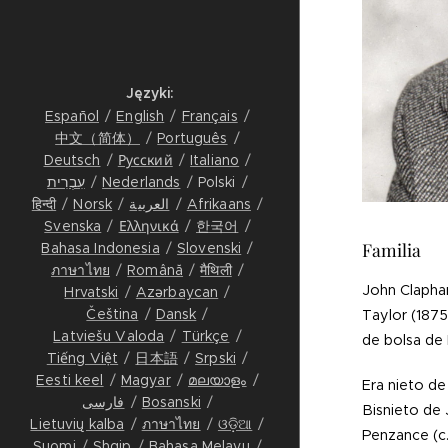
Języki
Español
English
Français
中文（简体）
Português
Deutsch
Русский
Italiano
עִבְרִית
Nederlands
Polski
हिन्दी
Norsk
العربية
Afrikaans
Svenska
Ελληνικά
한국어
Familia
Bahasa Indonesia
Slovenski
ภาษาไทย
Română
मैथिली
John Clapham
Hrvatski
Azərbaycan
Čeština
Dansk
Taylor (187
Latviešu Valoda
Türkçe
de bolsa de 
Tiếng Việt
日本語
Srpski
Eesti keel
Magyar
മലയാളം
Era nieto de
فارسی
Bosanski
Bisnieto de
Lietuvių kalba
ภาษาไทย
ଓଡ଼ିଆ
Penzance (c
Suomi
Shqip
Bahasa Melayu