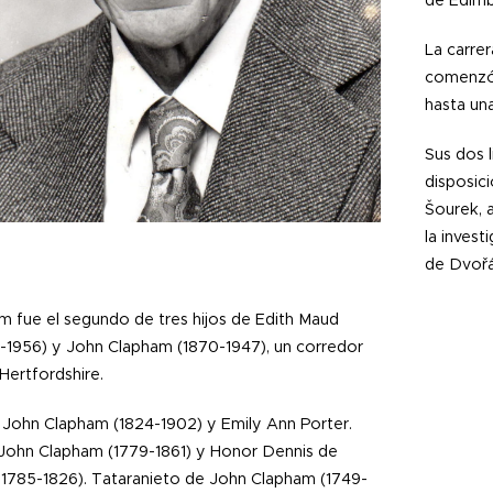
de Edimb
La carre
comenzó 
hasta un
Sus dos 
disposici
Šourek, 
la invest
de Dvořá
 fue el segundo de tres hijos de Edith Maud
5-1956) y John Clapham (1870-1947), un corredor
Hertfordshire.
 John Clapham (1824-1902) y Emily Ann Porter.
 John Clapham (1779-1861) y Honor Dennis de
.1785-1826). Tataranieto de John Clapham (1749-