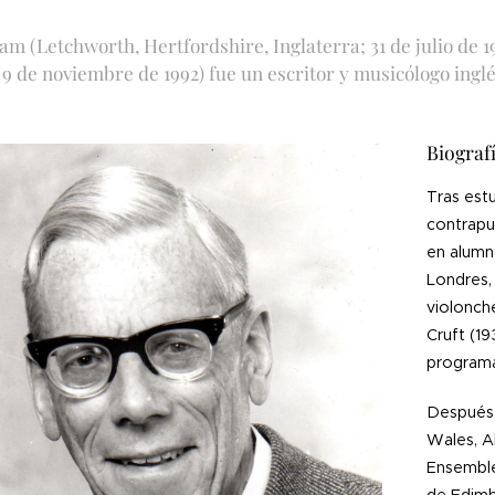
m (Letchworth, Hertfordshire, Inglaterra; 31 de julio de 
 9 de noviembre de 1992) fue un escritor y musicólogo ingl
Biograf
Tras est
contrapu
en alumn
Londres,
violonch
Cruft (1
programa
Después 
Wales, A
Ensemble,