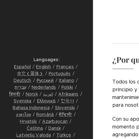
¿Por q
Languages
Español
English
Français
中文（简体）
Português
Deutsch
Русский
Italiano
Todos los d
עִבְרִית
Nederlands
Polski
principio y
हिन्दी
Norsk
العربية
Afrikaans
mantenimie
Svenska
Ελληνικά
한국어
para nosot
Bahasa Indonesia
Slovenski
ภาษาไทย
Română
मैथिली
Con su apo
Hrvatski
Azərbaycan
momento pa
Čeština
Dansk
agregando 
Latviešu Valoda
Türkçe