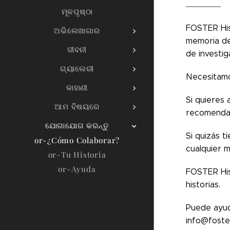
ମୂଳପୃଷ୍ଠା
FOSTER His
ଅଭିଲେଖାଗାର
memoria de
ଜୀବନୀ
de investig
ଗ୍ୟାଲେରୀ
Necesitamo
କାହାଣୀ
Si quieres 
ଆମ ବିଷୟରେ
recomendar
ଯୋଗାଯୋଗ କରନ୍ତୁ
Si quizás 
or-¿Cómo Colaborar?
cualquier m
or-Tu Historia
or-Ayuda
FOSTER His
historias.
Puede ayud
info@foste