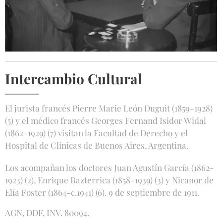
Intercambio Cultural
El jurista francés Pierre Marie León Duguit (1859-1928)
(5) y el médico francés Georges Fernand Isidor Widal
(1862-1929) (7) visitan la Facultad de Derecho y el
Hospital de Clínicas de Buenos Aires, Argentina.
Los acompañan los doctores Juan Agustín García (1862-
1923) (2), Enrique Bazterrica (1858-1939) (3) y Nicanor de
Elía Foster (1864-c.1941) (6). 9 de septiembre de 1911.
AGN, DDF, INV. 80094.