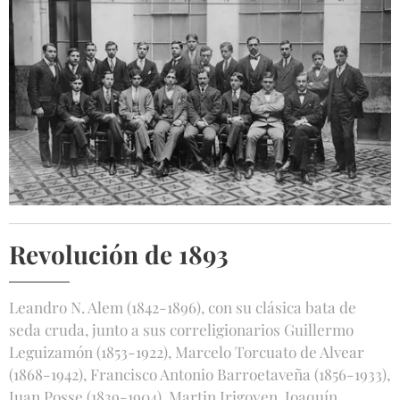
Revolución de 1893
Leandro N. Alem (1842-1896), con su clásica bata de
seda cruda, junto a sus correligionarios Guillermo
Leguizamón (1853-1922), Marcelo Torcuato de Alvear
(1868-1942), Francisco Antonio Barroetaveña (1856-1933),
Juan Posse (1839-1904), Martin Irigoyen, Joaquín