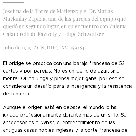
Josefina de la Torre de Matienzo y el Dr. Matías
Mackinlay Zapiola, una de las parejas del equipo que
quedó en segundo lugar, en su encuentro con Zulema
Calandrelli de Fawvety y Felipe Schweitzer.
Julio de 1939. AGN, DDF, INV. 157083.
El bridge se practica con una baraja francesa de 52
cartas y por parejas. No es un juego de azar, sino
mental. Quien juega y piensa mejor gana, por eso se
considera un desafío para la inteligencia y la resistencia
de la mente.
Aunque el origen está en debate, el mundo lo ha
jugado profesionalmente durante más de un siglo. Su
antecesor es el Whist, el entretenimiento de las
antiguas casas nobles inglesas y la corte francesa del