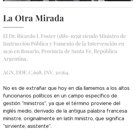
La Otra Mirada
El Dr. Ricardo I. Foster (1881-1959) siendo Ministro de
Instrucción Pública y Fomento de la Intervención en
1936 en Rosario, Provincia de Santa Fe, República
Argentina.
AGN, DDF, C.698. INV. 30364.
No es de extrañar que hoy en día llamemos a los altos
funcionarios políticos en un campo específico de
gestión "ministros", ya que el término proviene del
inglés medio, derivado de la antigua palabra francesa
ministre, originalmente en latín ministro, que significa
"sirviente, asistente".