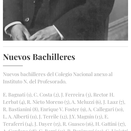
Nuevos Bachilleres
Nuevos bachilleres del Colegio Nacional anexo al
Instituto N. del Profesorado.
E. Bagnati (1), C. Costa (2), J. Ferreira (3), Rector H.
Lerbat (4), R. Nieto Moreno (5), A. Meluzzi (6), J. Laaz (7),
R. Bastianini (8), Enrique V. Foster (9), A. Callegari (10),
L. A. Alberti (11), J. Terrile (12), J.Y. Magnin (13), E.
Teraferri (14), J. Dayer (15), R. Guasco (16), H. Gattini (17),
A. Gordano (18), C. Berri (19), R. Panigazzi (20), C. Linistri