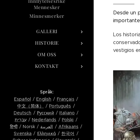
Innflytelsesrike
Mennesker
Desde un pu
Minnesmerker
importante
GALLERI
Los histor
conservado
HISTORIE
vestigios 
OM OSS
KONTAKT
Språk
Español
English
Français
中文（简体）
Português
Deutsch
Русский
Italiano
עִבְרִית
Nederlands
Polski
हिन्दी
Norsk
العربية
Afrikaans
Svenska
Ελληνικά
한국어