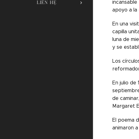
LIÊN HỆ
incansable 
apoyo a la 
En una visi
capilla uni
luna de mie
y se establ
Los círculo
reformador
En julio de
septiembre 
de caminar,
Margaret Em
El poema d
animaron a 