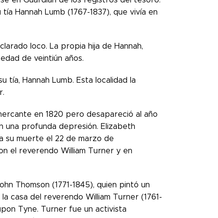
u tía Hannah Lumb (1767-1837), que vivía en
larado loco. La propia hija de Hannah,
 edad de veintiún años.
u tía, Hannah Lumb. Esta localidad la
r.
 mercante en 1820 pero desapareció al año
 en una profunda depresión. Elizabeth
ta su muerte el 22 de marzo de
n el reverendo William Turner y en
John Thomson (1771-1845), quien pintó un
 la casa del reverendo William Turner (1761-
upon Tyne. Turner fue un activista