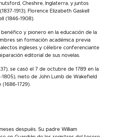
tsford, Cheshire, Inglaterra, y juntos
(1837-1913), Florence Elizabeth Gaskell
ll (1846-1908).
or benéfico y pionero en la educación de la
ombres sin formación académica previa
dialectos ingleses y célebre conferenciante
reparación editorial de sus novelas.
37), se casó el 7 de octubre de 1789 en la
1-1805), nieto de John Lumb de Wakefield
 (1686-1729).
 meses después. Su padre William
se en Guardián de los registros del tesoro.