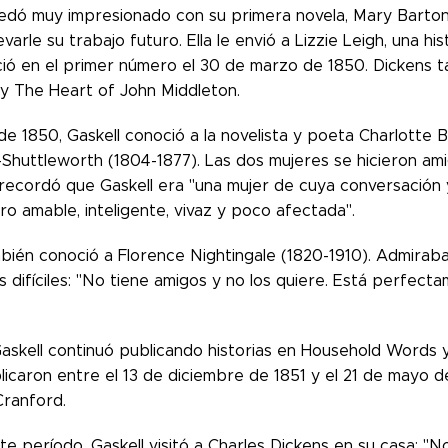
edó muy impresionado con su primera novela, Mary Barton:
levarle su trabajo futuro. Ella le envió a Lizzie Leigh, una 
ió en el primer número el 30 de marzo de 1850. Dickens t
y The Heart of John Middleton.
e 1850, Gaskell conoció a la novelista y poeta Charlotte 
Shuttleworth (1804-1877). Las dos mujeres se hicieron ami
recordó que Gaskell era "una mujer de cuya conversación
o amable, inteligente, vivaz y poco afectada".
mbién conoció a Florence Nightingale (1820-1910). Admirab
 difíciles: "No tiene amigos y no los quiere. Está perfect
Gaskell continuó publicando historias en Household Words y
icaron entre el 13 de diciembre de 1851 y el 21 de mayo de
Cranford.
e período, Gaskell visitó a Charles Dickens en su casa: "No