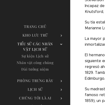
Incapaz de 
Knutsford, 
Su tía esta
TRANG CHỦ
Marianne Lu
KHO LƯU TRỮ
La mayor pa
TIỂU SỬ CÁC NHÂN
inmortaliz
VẬT LỊCH SỬ
El hermano
Sự kiện Lịch sử
siguiente e
Nhân vật công chúng
regresó ah
Đài tưởng niệm
1829. Tamb
Edimburgo.
PHÒNG TRƯNG BÀY
Su madrast
LỊCH SỬ
famoso retr
CHÚNG TÔI LÀ AI
1859), un p