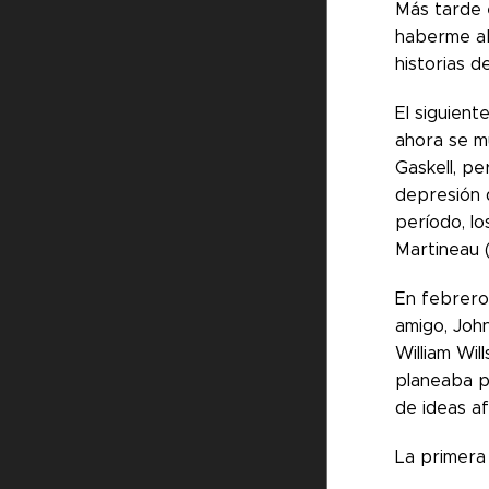
Más tarde 
haberme ab
historias d
El siguient
ahora se m
Gaskell, p
depresión q
período, l
Martineau 
En febrero 
amigo, John
William Wil
planeaba pu
de ideas af
La primera