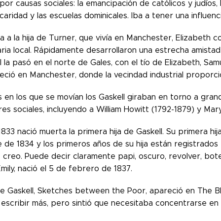
por causas sociales: la emancipación de católicos y judíos, l
caridad y las escuelas dominicales. Iba a tener una influenc
ta a la hija de Turner, que vivía en Manchester, Elizabeth co
taria local. Rápidamente desarrollaron una estrecha amista
l la pasó en el norte de Gales, con el tío de Elizabeth, Sa
eció en Manchester, donde la vecindad industrial proporcio
s en los que se movían los Gaskell giraban en torno a grande
es sociales, incluyendo a William Howitt (1792-1879) y Mar
 1833 nació muerta la primera hija de Gaskell. Su primera hij
de 1834 y los primeros años de su hija están registrados en
 creo. Puede decir claramente papi, oscuro, revolver, bote, l
ily, nació el 5 de febrero de 1837.
e Gaskell, Sketches between the Poor, apareció en The B
escribir más, pero sintió que necesitaba concentrarse en c