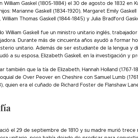
 William Gaskel (1805-1884) el 30 de agosto de 1832 en Knu
hijos: Marianne Gaskell (1834-1920), Margaret Emily Gaskell 
, William Thomas Gaskell (1844-1845) y Julia Bradford Gaske
o William Gaskell fue un ministro unitario inglés, trabajad
ajadora. Durante más de cincuenta años ayudó a formar h
isterio unitario. Además de ser estudiante de la lengua y 
ayudó a su esposa, Elizabeth Gaskell, en la investigación y p
r también que la tía de Elizabeth, Hannah Holland (1767-18
rroquial de Over Peover en Cheshire con Samuel Lumb (176
8), quien era el cuñado de Richard Foster de Flanshaw Lane
fía
nació el 29 de septiembre de 1810 y su madre murió trece
ra unitario, pero había dejado de predicar para convertir