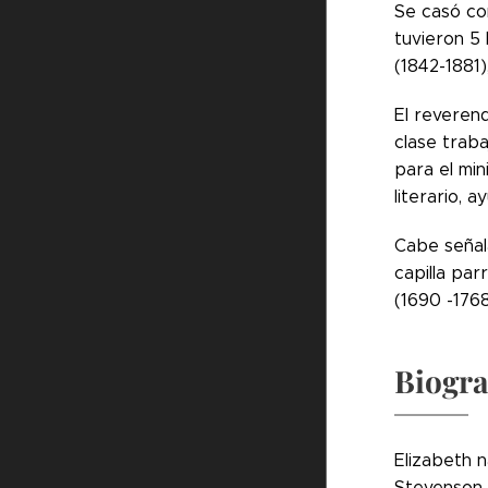
Se casó con
tuvieron 5 
(1842-1881)
El reverend
clase trab
para el min
literario, 
Cabe señala
capilla pa
(1690 -176
Biogra
Elizabeth 
Stevenson e