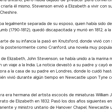
criarla él mismo, Stevenson envió a Elizabeth a vivir con s
Cheshire.
ba legalmente separada de su esposo, quien había sido dec
mb (1790-1812), quedó discapacitada y murió en 1812, a la
rte de su infancia la pasó en Knutsford, donde vivió con s
aría posteriormente como Cranford, una novela muy popula
 de Elizabeth, John Stevenson, se había unido a la marina
n un viaje a la India. La noticia devastó a su padre y cayó
ora a la casa de su padre en Londres, donde lo cuidó has
ién vivió durante algún tiempo en Newcastle upon Tyne co
ra era hermana del artista escocés de miniaturas William 
ato de Elizabeth en 1832. Pasó los dos años siguientes en
ariente y ministro unitario de Hanover Chapel, Newcastle 