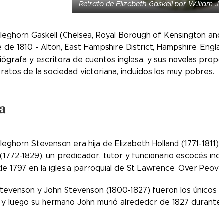
Retrato de Elizabeth Gaskell por William
Cleghorn Gaskell (Chelsea, Royal Borough of Kensington an
 de 1810 - Alton, East Hampshire District, Hampshire, Eng
biógrafa y escritora de cuentos inglesa, y sus novelas prop
atos de la sociedad victoriana, incluidos los muy pobres.
a
leghorn Stevenson era hija de Elizabeth Holland (1771-1811), 
1772-1829), un predicador, tutor y funcionario escocés in
e 1797 en la iglesia parroquial de St Lawrence, Over Peover
Stevenson y John Stevenson (1800-1827) fueron los únicos 
y luego su hermano John murió alrededor de 1827 durante un