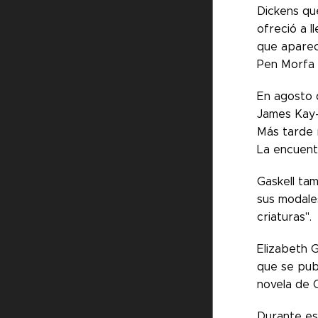
Dickens qu
ofreció a l
que aparec
Pen Morfa 
En agosto d
James Kay-
Más tarde 
La encuentr
Gaskell ta
sus modales
criaturas".
Elizabeth 
que se publ
novela de 
Durante est