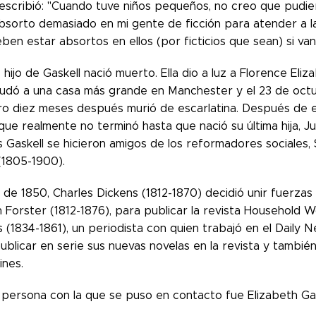
escribió: "Cuando tuve niños pequeños, no creo que pudie
sorto demasiado en mi gente de ficción para atender a la m
eben estar absortos en ellos (por ficticios que sean) si van
e hijo de Gaskell nació muerto. Ella dio a luz a Florence Eli
udó a una casa más grande en Manchester y el 23 de octubr
ero diez meses después murió de escarlatina. Después de e
ue realmente no terminó hasta que nació su última hija, Ju
os Gaskell se hicieron amigos de los reformadores sociales
(1805-1900).
de 1850, Charles Dickens (1812-1870) decidió unir fuerzas
 Forster (1812-1876), para publicar la revista Household W
ls (1834-1861), un periodista con quien trabajó en el Daily 
blicar en serie sus nuevas novelas en la revista y tambié
ines.
 persona con la que se puso en contacto fue Elizabeth Gas