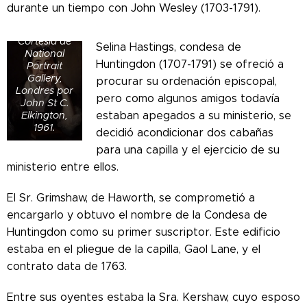
x 43,8 cm
durante un tiempo con John Wesley (1703-1791).
(22,2 x 17,2
pulgadas).
Cortesía de
Selina Hastings, condesa de
National
Huntingdon (1707-1791) se ofreció a
Portrait
Gallery,
procurar su ordenación episcopal,
Londres por
pero como algunos amigos todavía
John St C.
Elkington,
estaban apegados a su ministerio, se
1961.
decidió acondicionar dos cabañas
para una capilla y el ejercicio de su
ministerio entre ellos.
El Sr. Grimshaw, de Haworth, se comprometió a
encargarlo y obtuvo el nombre de la Condesa de
Huntingdon como su primer suscriptor. Este edificio
estaba en el pliegue de la capilla, Gaol Lane, y el
contrato data de 1763.
Entre sus oyentes estaba la Sra. Kershaw, cuyo esposo