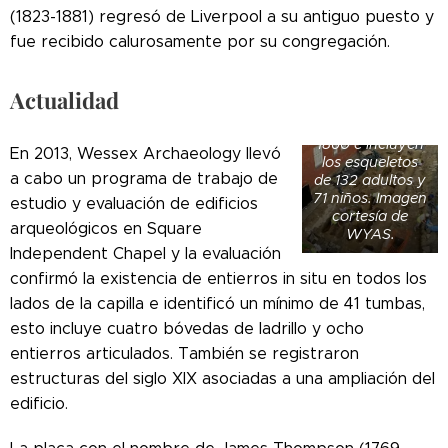
(1823-1881) regresó de Liverpool a su antiguo puesto y
fue recibido calurosamente por su congregación.
Los entierros
datan de 1772
Actualidad
hasta principios
de la década de
1860 e incluyen
En 2013, Wessex Archaeology llevó
los esqueletos
a cabo un programa de trabajo de
de 132 adultos y
71 niños. Imagen
estudio y evaluación de edificios
cortesía de
arqueológicos en Square
WYAS.
Independent Chapel y la evaluación
confirmó la existencia de entierros in situ en todos los
lados de la capilla e identificó un mínimo de 41 tumbas,
esto incluye cuatro bóvedas de ladrillo y ocho
entierros articulados. También se registraron
estructuras del siglo XIX asociadas a una ampliación del
edificio.