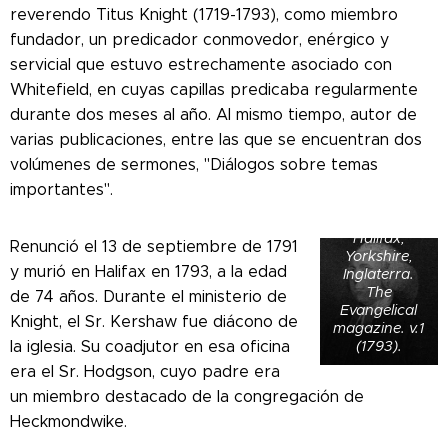
reverendo Titus Knight (1719-1793), como miembro
fundador, un predicador conmovedor, enérgico y
servicial que estuvo estrechamente asociado con
Retrato de
Whitefield, en cuyas capillas predicaba regularmente
Titus Knight
(1719-1793),
durante dos meses al año. Al mismo tiempo, autor de
ministro
varias publicaciones, entre las que se encuentran dos
independiente
volúmenes de sermones, "Diálogos sobre temas
inglés de
Square
importantes".
Independent
Chapel en
Halifax,
Renunció el 13 de septiembre de 1791
Yorkshire,
y murió en Halifax en 1793, a la edad
Inglaterra.
The
de 74 años. Durante el ministerio de
Evangelical
Knight, el Sr. Kershaw fue diácono de
magazine. v.1
(1793).
la iglesia. Su coadjutor en esa oficina
era el Sr. Hodgson, cuyo padre era
un miembro destacado de la congregación de
Heckmondwike.