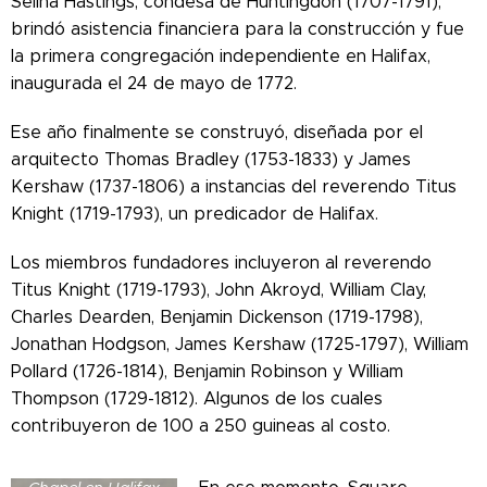
Selina Hastings, condesa de Huntingdon (1707-1791),
brindó asistencia financiera para la construcción y fue
la primera congregación independiente en Halifax,
inaugurada el 24 de mayo de 1772.
Ese año finalmente se construyó, diseñada por el
arquitecto Thomas Bradley (1753-1833) y James
Kershaw (1737-1806) a instancias del reverendo Titus
Knight (1719-1793), un predicador de Halifax.
Los miembros fundadores incluyeron al reverendo
Titus Knight (1719-1793), John Akroyd, William Clay,
Charles Dearden, Benjamin Dickenson (1719-1798),
Jonathan Hodgson, James Kershaw (1725-1797), William
Pollard (1726-1814), Benjamin Robinson y William
Thompson (1729-1812). Algunos de los cuales
contribuyeron de 100 a 250 guineas al costo.
Dibujo de Square
Independent