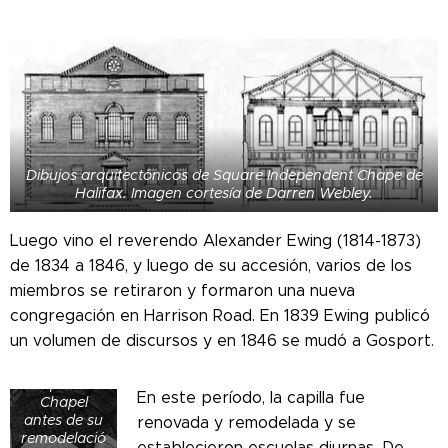
Dibujos arquitectónicos de Square Independent Chape de
Halifax. Imagen cortesía de Darren Webley.
Luego vino el reverendo Alexander Ewing (1814-1873)
de 1834 a 1846, y luego de su accesión, varios de los
miembros se retiraron y formaron una nueva
congregación en Harrison Road. En 1839 Ewing publicó
un volumen de discursos y en 1846 se mudó a Gosport.
El interior de
Square
Independent
En este período, la capilla fue
Chapel
antes de su
renovada y remodelada y se
remodelació
establecieron escuelas diurnas. De