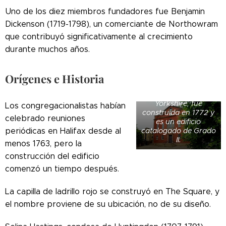
Uno de los diez miembros fundadores fue Benjamin
Dickenson (1719-1798), un comerciante de Northowram
que contribuyó significativamente al crecimiento
durante muchos años.
Orígenes e Historia
Square Chapel en
Halifax, West
Yorkshire, fue
Los congregacionalistas habían
construida en 1772 y
celebrado reuniones
es un edificio
catalogado de Grado
periódicas en Halifax desde al
II.
menos 1763, pero la
construcción del edificio
comenzó un tiempo después.
La capilla de ladrillo rojo se construyó en The Square, y
el nombre proviene de su ubicación, no de su diseño.