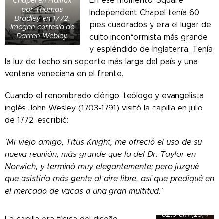
En ese momento, Square
Chapel en Halifax
por Thomas
Independent Chapel tenía 60
Bradley en 1772.
pies cuadrados y era el lugar de
Imagen cortesía de
Darren Webley.
culto inconformista más grande
y espléndido de Inglaterra. Tenía
la luz de techo sin soporte más larga del país y una
ventana veneciana en el frente.
Cuando el renombrado clérigo, teólogo y evangelista
inglés John Wesley (1703-1791) visitó la capilla en julio
de 1772, escribió:
'Mi viejo amigo, Titus Knight, me ofreció el uso de su
Retrato de
John Wesley
nueva reunión, más grande que la del Dr. Taylor en
por el artista
Norwich, y terminó muy elegantemente; pero juzgué
inglés George
que asistiría más gente al aire libre, así que prediqué en
Rommey
(1734-1802).
el mercado de vacas a una gran multitud.'
Óleo sobre
lienzo. 74,9 x
62,9 cm (29,4
La capilla era típica del diseño