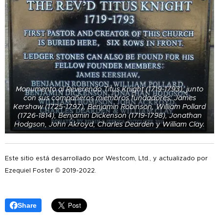
Monumento al Reverendo Titus Knight (1719-1793), junto
con sus compañeros miembros fundadores: James
Kershaw (1725-1797), Benjamin Robinson, William Pollard
(1726-1814), Benjamin Dickenson (1719-1798), Jonathan
Hodgson, John Akroyd, Charles Dearden y William Clay.
Este sitio está desarrollado por Westcom, Ltd., y actualizado por
Ezequiel Foster © 2019-2022.
Share