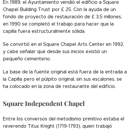
En 1989, el Ayuntamiento vendió el edificio a Square
Chapel Building Trust por £ 25. Con la ayuda de un
fondo de proyecto de restauración de £ 3,5 millones,
en 1990 se completó el trabajo para hacer que la
capilla fuera estructuralmente sólida.
Se convirtió en el Square Chapel Arts Center en 1992,
y cabe señalar que desde sus inicios existió un
Retrato de
pequeño cementerio.
Selina
Hastings,
condesa de
La base de la fuente original está fuera de la entrada a
Huntingdon
la Capilla pero el púlpito original, sin sus escalones, se
(1707-1791)
alrededor de
ha colocado en la zona de restaurante del edificio.
1770, amiga
y
benefactora
Square Independent Chapel
del
movimiento
metodista.
Entre los conversos del metodismo primitivo estaba el
Óleo sobre
reverendo Titus Knight (1719-1793), quien trabajó
lienzo. 56,5