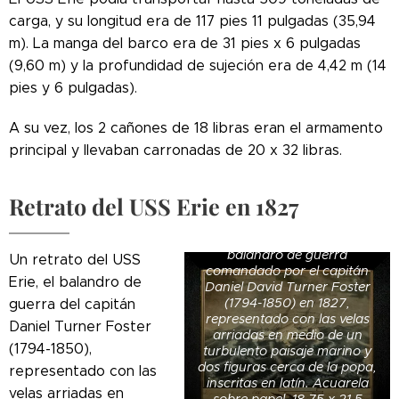
carga, y su longitud era de 117 pies 11 pulgadas (35,94
m). La manga del barco era de 31 pies x 6 pulgadas
(9,60 m) y la profundidad de sujeción era de 4,42 m (14
pies y 6 pulgadas).
A su vez, los 2 cañones de 18 libras eran el armamento
principal y llevaban carronadas de 20 x 32 libras.
Retrato del USS Erie en 1827
Un retrato del USS Erie, el
balandro de guerra
Un retrato del USS
comandado por el capitán
Erie, el balandro de
Daniel David Turner Foster
(1794-1850) en 1827,
guerra del capitán
representado con las velas
Daniel Turner Foster
arriadas en medio de un
(1794-1850),
turbulento paisaje marino y
dos figuras cerca de la popa,
representado con las
inscritas en latín. Acuarela
velas arriadas en