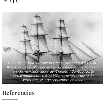
1850. [9]
USS Erie en 1814. El capitán Daniel Turner Foster (1794-
1850) comandó el barco estadounidense en medio de un
huracán en algún lugar del Océano Atlántico Norte,
aproximadamente a 600 kilómetros al noroeste de
Bermudas, el 3 de septiembre de 1827.
Referencias