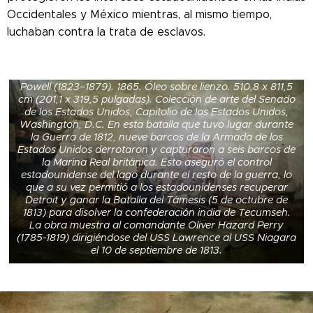
Occidentales y México mientras, al mismo tiempo,
luchaban contra la trata de esclavos.
Pintura de la batalla del lago Erie por William Henry
Powell (1823–1879). 1865. Óleo sobre lienzo. 510,8 x 811,5
cm (201,1 x 319,5 pulgadas). Colección de arte del Senado
de los Estados Unidos, Capitolio de los Estados Unidos,
Washington, D.C. En esta batalla que tuvo lugar durante
la Guerra de 1812, nueve barcos de la Armada de los
Estados Unidos derrotaron y capturaron a seis barcos de
la Marina Real británica. Esto aseguró el control
estadounidense del lago durante el resto de la guerra, lo
que a su vez permitió a los estadounidenses recuperar
Detroit y ganar la Batalla del Támesis (5 de octubre de
1813) para disolver la confederación india de Tecumseh.
La obra muestra al comandante Oliver Hazard Perry
(1785-1819) dirigiéndose del USS Lawrence al USS Niagara
el 10 de septiembre de 1813.