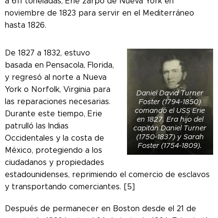
a 611 toneladas, Erie zarpó de Nueva York en
noviembre de 1823 para servir en el Mediterráneo
hasta 1826.
De 1827 a 1832, estuvo
basada en Pensacola, Florida,
y regresó al norte a Nueva
York o Norfolk, Virginia para
Daniel David Turner
las reparaciones necesarias.
Foster (1794-1850)
comandó el USS Erie
Durante este tiempo, Erie
en 1827. Era hijo del
patrulló las Indias
capitán Daniel Turner
(1750-1837) y Sarah
Occidentales y la costa de
Foster (1754-1809).
México, protegiendo a los
ciudadanos y propiedades
estadounidenses, reprimiendo el comercio de esclavos
y transportando comerciantes. [5]
Después de permanecer en Boston desde el 21 de