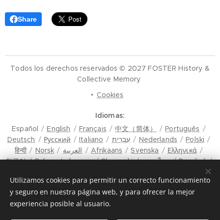
Share
Todos los derechos reservados © 2027 FOSTER History &
Collective Memory
Cookies
Idiomas
Español
English
Français
中文（简体）
Português
Deutsch
Русский
Italiano
עִבְרִית
Nederlands
Polski
हिन्दी
Norsk
العربية
Afrikaans
Svenska
Ελληνικά
한국어
Bahasa Indonesia
Slovenski
ภาษาไทย
Română
मैथिली
Hrvatski
Azərbaycan
Čeština
Dansk
Utilizamos cookies para permitir un correcto funcionamiento
Latviešu Valoda
Türkçe
Tiếng Việt
日本語
Srpski
y seguro en nuestra página web, y para ofrecer la mejor
Eesti keel
Magyar
മലയാളം
فارسی
Bosanski
experiencia posible al usuario.
Lietuvių kalba
ภาษาไทย
ଓଡ଼ିଆ
Suomi
Shqip
Bahasa Melayu
Esperanto
ಕನ್ನಡ
Українська