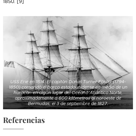
1850. [9]
USS Erie en 1814. El capitán Daniel Turner Foster (1794-
1850) comandó el barco estadounidense en medio de un
huracán en algún lugar del Océano Atlántico Norte,
aproximadamente a 600 kilómetros al noroeste de
Bermudas, el 3 de septiembre de 1827.
Referencias