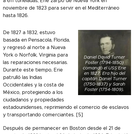
a 611 toneladas, Erie zarpó de Nueva York en
noviembre de 1823 para servir en el Mediterráneo
hasta 1826.
De 1827 a 1832, estuvo
basada en Pensacola, Florida,
y regresó al norte a Nueva
York o Norfolk, Virginia para
Daniel David Turner
las reparaciones necesarias.
Foster (1794-1850)
comandó el USS Erie
Durante este tiempo, Erie
en 1827. Era hijo del
patrulló las Indias
capitán Daniel Turner
(1750-1837) y Sarah
Occidentales y la costa de
Foster (1754-1809).
México, protegiendo a los
ciudadanos y propiedades
estadounidenses, reprimiendo el comercio de esclavos
y transportando comerciantes. [5]
Después de permanecer en Boston desde el 21 de