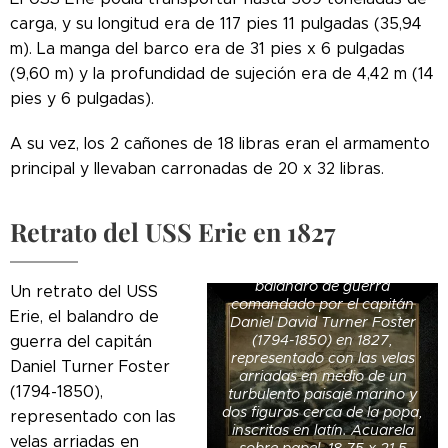
carga, y su longitud era de 117 pies 11 pulgadas (35,94
m). La manga del barco era de 31 pies x 6 pulgadas
(9,60 m) y la profundidad de sujeción era de 4,42 m (14
pies y 6 pulgadas).
A su vez, los 2 cañones de 18 libras eran el armamento
principal y llevaban carronadas de 20 x 32 libras.
Retrato del USS Erie en 1827
Un retrato del USS Erie, el
balandro de guerra
Un retrato del USS
comandado por el capitán
Erie, el balandro de
Daniel David Turner Foster
(1794-1850) en 1827,
guerra del capitán
representado con las velas
Daniel Turner Foster
arriadas en medio de un
(1794-1850),
turbulento paisaje marino y
dos figuras cerca de la popa,
representado con las
inscritas en latín. Acuarela
velas arriadas en