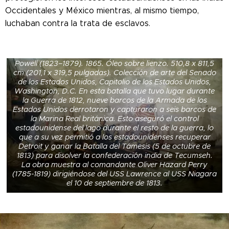
Occidentales y México mientras, al mismo tiempo,
luchaban contra la trata de esclavos.
Pintura de la batalla del lago Erie por William Henry
Powell (1823–1879). 1865. Óleo sobre lienzo. 510,8 x 811,5
cm (201,1 x 319,5 pulgadas). Colección de arte del Senado
de los Estados Unidos, Capitolio de los Estados Unidos,
Washington, D.C. En esta batalla que tuvo lugar durante
la Guerra de 1812, nueve barcos de la Armada de los
Estados Unidos derrotaron y capturaron a seis barcos de
la Marina Real británica. Esto aseguró el control
estadounidense del lago durante el resto de la guerra, lo
que a su vez permitió a los estadounidenses recuperar
Detroit y ganar la Batalla del Támesis (5 de octubre de
1813) para disolver la confederación india de Tecumseh.
La obra muestra al comandante Oliver Hazard Perry
(1785-1819) dirigiéndose del USS Lawrence al USS Niagara
el 10 de septiembre de 1813.