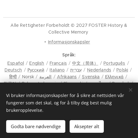
Alle Rettigheter Forbeholdt © 2027 FOSTER History &
Collective Memory
Informasjonskapsler
Språk
Español
English
Français
中文（简体）
Português
Deutsch
Русский
Italiano
עִבְרִית
Nederlands
Polski
हिन्दी
Norsk
العربية
Afrikaans
Svenska
Ελληνικά
한국어
Bahasa Indonesia
Slovenski
ภาษาไทย
Română
मैथिली
Hrvatski
Azərbaycan
Čeština
Dansk
Vi bruker informasjonskapsler for å sikre at nettsiden vår
Latviešu Valoda
Türkçe
Tiếng Việt
日本語
Srpski
fungerer som det skal, og for å tilby deg best mulig
Eesti keel
Magyar
മലയാളം
فارسی
Bosanski
brukeropplevelse.
Lietuvių kalba
ภาษาไทย
ଓଡ଼ିଆ
Suomi
Shqip
Bahasa Melayu
Esperanto
ಕನ್ನಡ
Українська
Македонски јазик
Euskara
سنڌي
Български
मराठी
Godta bare nødvendige
Aksepter alt
Magyar
Català