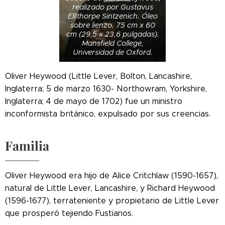
realizado por Gustavus
Ellithorpe Sintzenich. Óleo
sobre lienzo. 75 cm x 60
cm (29,5 x 23,6 pulgadas).
Mansfield College,
Universidad de Oxford.
Oliver Heywood (Little Lever, Bolton, Lancashire,
Inglaterra; 5 de marzo 1630- Northowram, Yorkshire,
Inglaterra; 4 de mayo de 1702) fue un ministro
inconformista británico, expulsado por sus creencias.
Familia
Oliver Heywood era hijo de Alice Critchlaw (1590-1657),
natural de Little Lever, Lancashire, y Richard Heywood
(1596-1677), terrateniente y propietario de Little Lever
que prosperó tejiendo Fustianos.