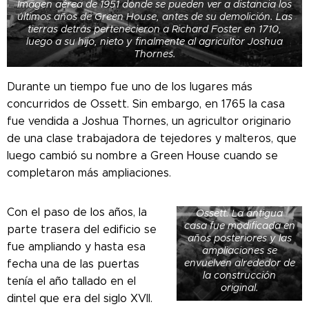
Imagen aérea de 1951 donde se pueden ver a distancia los
últimos años de Green House, antes de su demolición. Las
tierras detrás pertenecieron a Richard Foster en 1710,
luego a su hijo, nieto y finalmente al agricultor Joshua
Thornes.
Durante un tiempo fue uno de los lugares más
concurridos de Ossett. Sin embargo, en 1765 la casa
fue vendida a Joshua Thornes, un agricultor originario
de una clase trabajadora de tejedores y malteros, que
luego cambió su nombre a Green House cuando se
completaron más ampliaciones.
Imagen aérea de
Green House en
Con el paso de los años, la
Ossett. La antigua
casa fue modificada en
parte trasera del edificio se
años posteriores y las
fue ampliando y hasta esa
ampliaciones se
envuelven alrededor de
fecha una de las puertas
la construcción
tenía el año tallado en el
original.
dintel que era del siglo XVII.