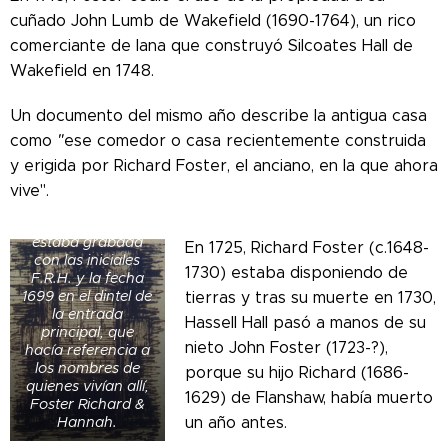
cuñado John Lumb de Wakefield (1690-1764), un rico
comerciante de lana que construyó Silcoates Hall de
Wakefield en 1748.
Un documento del mismo año describe la antigua casa
como
"
ese comedor o casa recientemente construida
y erigida por Richard Foster, el anciano, en la que ahora
La antigua
mansión
vive".
construida por
Richard Foster
estaba grabada
En 1725, Richard Foster (c.1648-
con las iniciales
1730) estaba disponiendo de
F.R.H. y la fecha
1699 en el dintel de
tierras y tras su muerte en 1730,
la entrada
Hassell Hall pasó a manos de su
principal, que
nieto John Foster (1723-?),
hacía referencia a
los nombres de
porque su hijo Richard (1686-
quienes vivían allí,
1629) de Flanshaw, había muerto
Foster Richard &
Hannah.
un año antes.