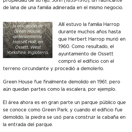
propiedad de su hijo, John (1839-1910), un fabricante
de lana de una familia adinerada en el mismo negocio.
Mapa de alrededor
de 1945 que muestra
Allí estuvo la familia Harrop
la ubicación de
Green House,
durante muchos años hasta
anteriormente
que Herbert Harrop murió en
Hassell Hall, en
1960. Como resultado, el
Ossett, West
Yorkshire, Inglaterra.
ayuntamiento de Ossett
compró el edificio con el
terreno circundante y procedió a demolerlo.
Green House fue finalmente demolido en 1961, pero
aún quedan partes como la escalera, por ejemplo.
El área ahora es en gran parte un parque público que
se conoce como Green Park, y cuando el edificio fue
demolido, la piedra se usó para construir la cabaña en
la entrada del parque.