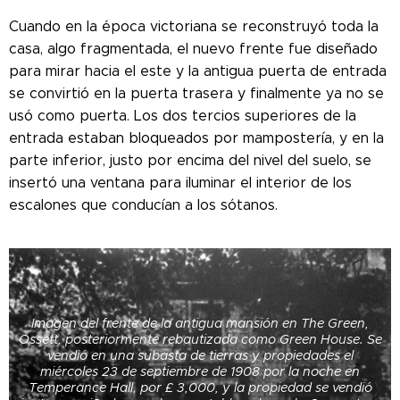
Cuando en la época victoriana se reconstruyó toda la
casa, algo fragmentada, el nuevo frente fue diseñado
para mirar hacia el este y la antigua puerta de entrada
se convirtió en la puerta trasera y finalmente ya no se
usó como puerta. Los dos tercios superiores de la
entrada estaban bloqueados por mampostería, y en la
parte inferior, justo por encima del nivel del suelo, se
insertó una ventana para iluminar el interior de los
escalones que conducían a los sótanos.
Imagen del frente de la antigua mansión en The Green,
Ossett, posteriormente rebautizada como Green House. Se
vendió en una subasta de tierras y propiedades el
miércoles 23 de septiembre de 1908 por la noche en
Temperance Hall, por £ 3,000, y la propiedad se vendió