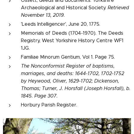
Ossett, deeds and documents. Yorkshire
Archaeological and Historical Society.
Retrieved
November 13, 2019.
'Leeds Intelligencer', June 20, 1775.
Memorials of Deeds (1704-1970). The Deeds
Registry, West Yorkshire History Centre WF1
1JG.
Familiae Minorum Gentium, Vol 1. Page 75.
The Nonconformist Register
of baptisms,
marriages, and deaths: 1644-1702, 1702-1752
by Heywood, Oliver, 1629-1702; Dickenson,
Thomas; Turner, J. Horsfall (Joseph Horsfall), b.
1845. Page 307.
Horbury Parish Register.