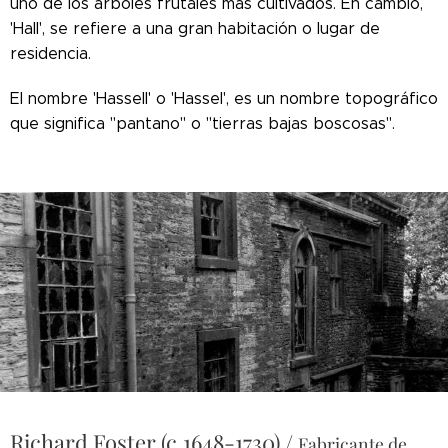
uno de los árboles frutales más cultivados. En cambio,
'Hall', se refiere a una gran habitación o lugar de
residencia.
El nombre 'Hassell' o 'Hassel', es un nombre topográfico
que significa "pantano" o "tierras bajas boscosas".
Richard Foster (c.1648-1730) /
Fabricante de