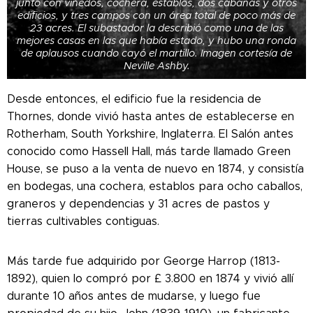
junto con viñedos, cochera, establos, dos cabañas y otros
edificios, y tres campos con un área total de poco más de
23 acres. El subastador la describió como una de las
mejores casas en las que había estado, y hubo una ronda
de aplausos cuando cayó el martillo. Imagen cortesía de
Neville Ashby.
Desde entonces, el edificio fue la residencia de
Thornes, donde vivió hasta antes de establecerse en
Rotherham, South Yorkshire, Inglaterra.
El Salón antes
conocido como Hassell Hall, más tarde llamado Green
House, se puso a la venta de nuevo en 1874, y consistía
en bodegas, una cochera, establos para ocho caballos,
graneros y dependencias y 31 acres de pastos y
tierras cultivables contiguas.
Más tarde fue adquirido por George Harrop (1813-
1892), quien lo compró por £ 3.800 en 1874 y vivió allí
durante 10 años antes de mudarse, y luego fue