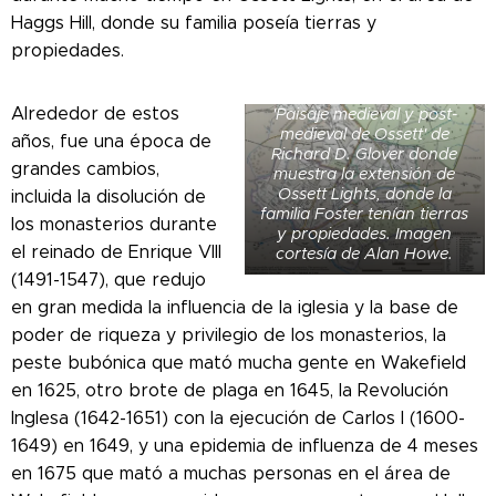
Haggs Hill, donde su familia poseía tierras y
propiedades.
Mapa extraido del libro
Alrededor de estos
'Paisaje medieval y post-
medieval de Ossett' de
años, fue una época de
Richard D. Glover donde
grandes cambios,
muestra la extensión de
Ossett Lights, donde la
incluida la disolución de
familia Foster tenían tierras
los monasterios durante
y propiedades. Imagen
el reinado de Enrique VIII
cortesía de Alan Howe.
(1491-1547), que redujo
en gran medida la influencia de la iglesia y la base de
poder de riqueza y privilegio de los monasterios, la
peste bubónica que mató mucha gente en Wakefield
en 1625, otro brote de plaga en 1645, la Revolución
Inglesa (1642-1651) con la ejecución de Carlos I (1600-
1649) en 1649, y una epidemia de influenza de 4 meses
en 1675 que mató a muchas personas en el área de