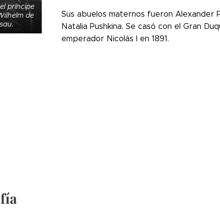
el príncipe
Sus abuelos maternos fueron Alexander Pu
Wilhelm de
sau.
Natalia Pushkina. Se casó con el Gran Duqu
emperador Nicolás I en 1891.
fía