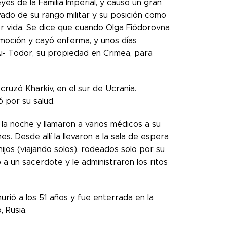
yes de la Familia Imperial, y causó un gran
vado de su rango militar y su posición como
por vida. Se dice que cuando Olga Fiódorovna
moción y cayó enferma, y ​​unos días
Ai- Todor, su propiedad en Crimea, para
 cruzó Kharkiv, en el sur de Ucrania.
 por su salud.
 la noche y llamaron a varios médicos a su
s. Desde allí la llevaron a la sala de espera
ijos (viajando solos), rodeados solo por su
ó a un sacerdote y le administraron los ritos
urió a los 51 años y fue enterrada en la
 Rusia.