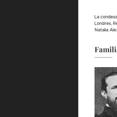
La condesa
Londres, Re
Natalia Ale
Famili