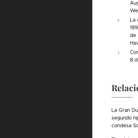
Aug
Wer
La 
189
de 
Hav
Con
8 d
Relaci
La Gran Du
segundo hij
condesa So