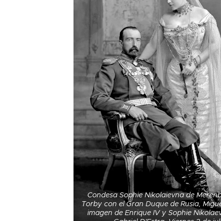
Condesa Sophie Nikolaievna de Meren
Torby con el Gran Duque de Rusia, Miguel
imagen de Enrique IV y Sophie Nikolaev