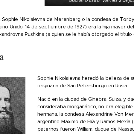
Gabriel D'Estra. Viernes 2 de jul
 Sophie Nikolaievna de Merenberg o la condesa de Torby (G
ino Unido; 14 de septiembre de 1927) era la hija mayor de
xandrovna Pushkina (a quien se le había otorgado el títul
a
Sophie Nikolaievna heredó la belleza de 
originaria de San Petersburgo en Rusia.
Nació en la ciudad de Ginebra, Suiza, y d
consideraba morganático, no era elegible p
hermana, la condesa Alexandrine Von Mer
argentino Máximo de Elía y Ramos Mexía (
paternos fueron William, duque de Nassa