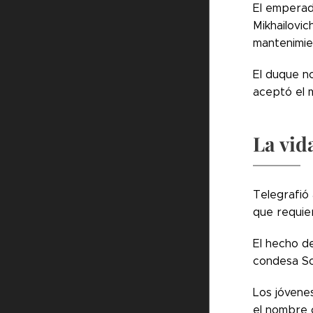
El emperado
Mikhailovic
mantenimien
El duque n
aceptó el 
La vid
Telegrafió 
que requier
El hecho de
condesa So
Los jóvene
el nombre c