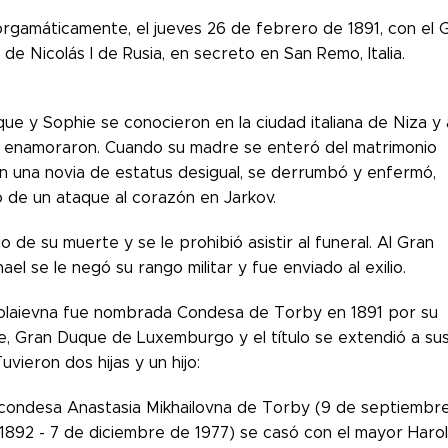
rgamáticamente, el jueves 26 de febrero de 1891, con el 
o de Nicolás I de Rusia, en secreto en San Remo, Italia.
ue y Sophie se conocieron en la ciudad italiana de Niza y 
e enamoraron. Cuando su madre se enteró del matrimonio
n una novia de estatus desigual, se derrumbó y enfermó,
ó de un ataque al corazón en Jarkov.
 de su muerte y se le prohibió asistir al funeral. Al Gran
el se le negó su rango militar y fue enviado al exilio.
olaievna fue nombrada Condesa de Torby en 1891 por su
he, Gran Duque de Luxemburgo y el título se extendió a su
Tuvieron dos hijas y un hijo:
condesa Anastasia Mikhailovna de Torby (9 de septiembr
1892 - 7 de diciembre de 1977) se casó con el mayor Haro