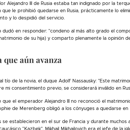
r Alejandro III de Rusia estaba tan indignado por la terq
h que le prohibió quedarse en Rusia, prácticamente lo eliminó
to y lo despidió del servicio.
o dudó en responder: "condeno al más alto grado el compo
matrimonio de su hija) y comparto plenamente la opinión d
a que aún avanza
al tío de la novia, el duque Adolf Nassausky: "Este matrimon
e mi consentimiento previo, se considerará inválido en Rusi
 que el emperador Alejandro III no reconoció el matrimonio 
phie de Merenberg obligó a los cónyuges a quedarse en e
s se establecieron en el sur de Francia y durante muchos
aucásico "Kazbek". Mikhail Mikhailovich era el jefe de la igl