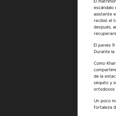
El matrimon
escándalo e
asistente e
recibió el 
después, an
recuperars
El jueves 9
Durante la 
Como Kharki
compartimen
de la estac
séquito y s
ortodoxos 
Un poco más
fortaleza 