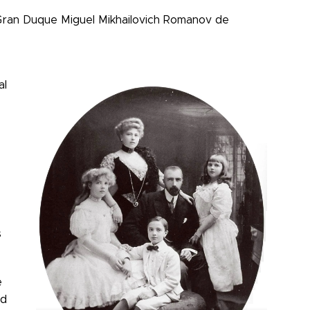
Gran Duque Miguel Mikhailovich Romanov de
al
s
e
ld