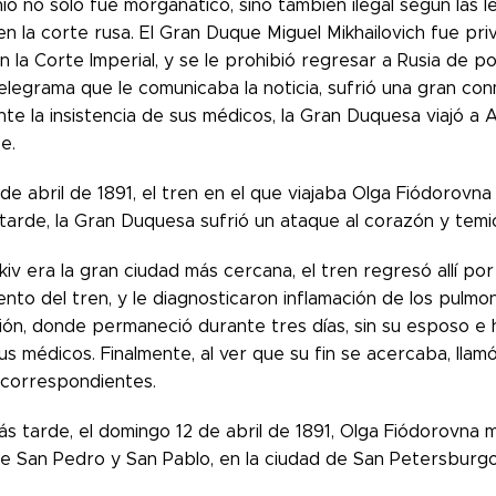
io no solo fue morganático, sino también ilegal según las le
n la corte rusa. El Gran Duque Miguel Mikhailovich fue pri
n la Corte Imperial, y se le prohibió regresar a Rusia de 
telegrama que le comunicaba la noticia, sufrió una gran con
te la insistencia de sus médicos, la Gran Duquesa viajó a 
e.
 de abril de 1891, el tren en el que viajaba Olga Fiódorovna
tarde, la Gran Duquesa sufrió un ataque al corazón y temió
v era la gran ciudad más cercana, el tren regresó allí por
to del tren, y le diagnosticaron inflamación de los pulmone
ión, donde permaneció durante tres días, sin su esposo e h
us médicos. Finalmente, al ver que su fin se acercaba, llam
correspondientes.
 tarde, el domingo 12 de abril de 1891, Olga Fiódorovna m
de San Pedro y San Pablo, en la ciudad de San Petersburgo,