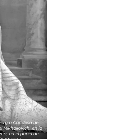
berg o Condesa de
 Mikhailovich, en la
na, en el papel de