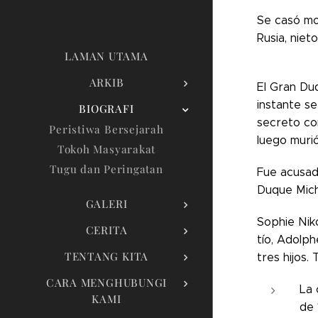
Se casó mo
Rusia, niet
LAMAN UTAMA
ARKIB
El Gran Duq
instante s
BIOGRAFI
secreto co
Peristiwa Bersejarah
luego muri
Tokoh Masyarakat
Tugu dan Peringatan
Fue acusado
Duque Micha
GALERI
Sophie Nik
CERITA
tío, Adolp
TENTANG KITA
tres hijos. 
CARA MENGHUBUNGI
La 
KAMI
de 