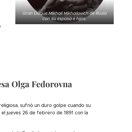
Gran Duque Mikhail Mikhailovich de Rusia
con su esposa e hijos.
e
-
uesa Olga Fedorovna
ligiosa, sufrió un duro golpe cuando su
 el jueves 26 de febrero de 1891 con la