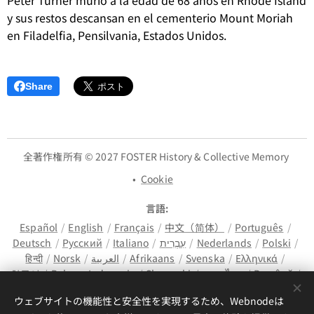
y sus restos descansan en el cementerio Mount Moriah
en Filadelfia, Pensilvania, Estados Unidos.
Share
全著作権所有 © 2027 FOSTER History & Collective Memory
Cookie
言語
Español
English
Français
中文（简体）
Português
Deutsch
Русский
Italiano
עִבְרִית
Nederlands
Polski
हिन्दी
Norsk
العربية
Afrikaans
Svenska
Ελληνικά
한국어
Bahasa Indonesia
Slovenski
ภาษาไทย
Română
मैथिली
Hrvatski
Azərbaycan
Čeština
Dansk
ウェブサイトの機能性と安全性を実現するため、Webnodeは
Latviešu Valoda
Türkçe
Tiếng Việt
日本語
Srpski