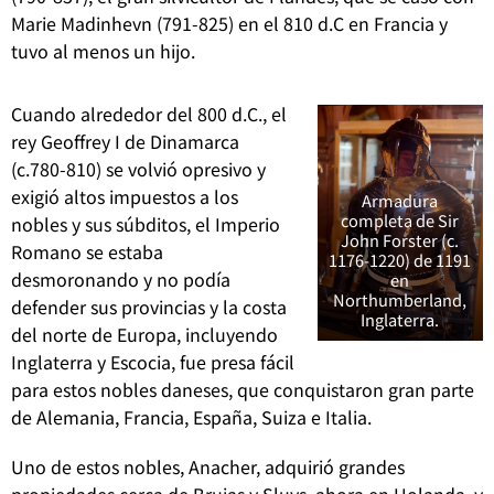
Marie Madinhevn (791-825) en el 810 d.C en Francia y
tuvo al menos un hijo.
Cuando alrededor del 800 d.C., el
rey Geoffrey I de Dinamarca
(c.780-810) se volvió opresivo y
exigió altos impuestos a los
Armadura
completa de Sir
nobles y sus súbditos, el Imperio
John Forster (c.
Romano se estaba
1176-1220) de 1191
desmoronando y no podía
en
Northumberland,
defender sus provincias y la costa
Inglaterra.
del norte de Europa, incluyendo
Inglaterra y Escocia, fue presa fácil
para estos nobles daneses, que conquistaron gran parte
de Alemania, Francia, España, Suiza e Italia.
Uno de estos nobles, Anacher, adquirió grandes