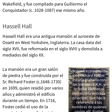
Wakefield, y fue compilado para Guillermo el
Conquistador (c. 1028-1087) ese mismo año.
Hassell Hall
Hassell Hall era una antigua mansión al suroeste de
Ossett en West Yorkshire, Inglaterra. La casa data del
siglo XVII, fue reformada en el siglo XVIII y demolida a
mediados del siglo XX.
La antigua mansión
La mansión era un gran salón
de piedra construida
de piedra y fue construida por el
por Richard Foster
estaba grabada con
Sr. Richard Foster (c.1648-1730)
las iniciales F.R.H. y
en 1699, quien residió por varios
la fecha 1699 en el
dintel de la entrada
años y administró el edificio
principal, que hacía
durante un tiempo. En 1716,
referencia a los
Foster cedió el uso de la
nombres de quienes
vivían allí, Foster