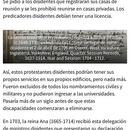
Se pidió a los disidentes que registraran sus casas de
reunión y se les prohibió reunirse en casas privadas.
Los
predicadores disidentes debían tener una licencia.
La sesión trimestral en Wakefield registra a Richard Foster
(c.1648-1730) usando su casa como un lugar de culto
disidente el 2 de abril de 1706 en Ossett, West Yorkshire,
Inglaterra. Yorkshire, England, Quarter Session Records,
1637-1914. Year and Session: 1704 - 1712.
Así, estos protestantes disidentes podrían tener sus
propios servicios en sus propios edificios, pero nada más.
Fueron excluidos de todos los nombramientos civiles y
militares y no pudieron ingresar a las universidades.
Pasaría más de un siglo antes de que estas
discapacidades comenzaran a eliminarse.
En 1703, la reina Ana (1665-1714) recibió esta delegación
de ministros disidentes que presentaron su declaración