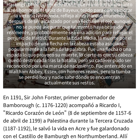
Hastings (14 de octubre de 1066), que murió luchando junto
a sus hombres. El tapiz de Bayeux, tejido para conmemorar
la victoria normanda, refleja al rey Harold, muriendo
después de ser alcanzado por una flecha en el ojo, aunque
no se puede asegurar que tal evento haya ocurrido
realmente, y probablemente sea una adición para reflejar el
perjurio de Harold. Durante la Edad Media, la muerte por el
impacto de una flecha en la cabeza estaba asociada
popularmente a la falta de la palabra. Fue una flecha o una
espada lo que provocó su muerte, lo cierto es que su cabeza
quedó destrozada tras la batalla, pero su cadáver pudo ser
reconocido por una marca de nacimiento. Fue enterrado en
Waltham Abbey, Essex, con honores reales, pero la tumba
se perdió hoy y nadie sabe dónde se encuentran
actualmente sus restos.
En 1191, Sir John Forster, primer gobernador de
Bamborough (c. 1176-1220) acompañó a Ricardo I,
"Ricardo Corazón de León" (8 de septiembre de 1157-6
de abril de 1199) a Palestina durante la Tercera Cruzada
(1187-1192), le salvó la vida en Acre y fue galardonado
con el Castillo de Bamburgh en Northumberland. Allí