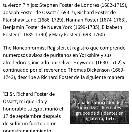
tuvieron 7 hijos: Stephen Foster de Londres (1682-1719),
Joseph Foster de Ossett (1693-?), Richard Foster de
Flanshaw Lane (1686-1729), Hannah Foster (1674-1763),
Benjamin Foster de Nueva York (1699-1735), Elizabeth
Foster (c.1685-1740) y Mary Foster (1693-1760).
The Nonconformist Register, el registro que comprende
numerosos avisos de puritanos en Yorkshire y sus
alrededores, iniciado por Oliver Heywood (1630-1702) y
continuado por el reverendo Thomas Dickenson (1669-
1743), describe a Richard Foster de la siguiente manera:
'El Sr. Richard Foster de
Ossett, mi querido y
Grabado satírico donde se
ridiculiza a diferentes
honorable suegro, murió el
grupos de disidentes en
17 de septiembre después
Inglaterra, 1647.
de sufrir un fuerte dolor
por estrangulamiento