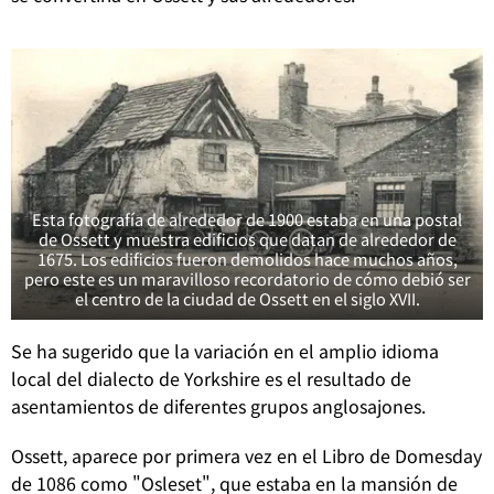
Esta fotografía de alrededor de 1900 estaba en una postal
de Ossett y muestra edificios que datan de alrededor de
1675. Los edificios fueron demolidos hace muchos años,
pero este es un maravilloso recordatorio de cómo debió ser
el centro de la ciudad de Ossett en el siglo XVII.
Se ha sugerido que la variación en el amplio idioma
local del dialecto de Yorkshire es el resultado de
asentamientos de diferentes grupos anglosajones.
Ossett, aparece por primera vez en el Libro de Domesday
de 1086 como "Osleset", que estaba en la mansión de