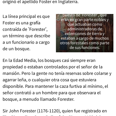
Históricamente, hay
originó el apellido Foster en Inglaterra.
evidencia de que hubo
mujeres que ocuparon el
puesto de 'Forester', que
La línea principal es que
eran en gran parte nobles y
Foster es una grafía
que actuaban como
administradoras de
contraída de 'Forester',
extensiones de tierra y
un término que describe
estaban a cargo de muchos
a un funcionario a cargo
otros forestales como parte
de sus funciones.
de un bosque.
En la Edad Media, los bosques casi siempre eran
propiedad o estaban controlados por el señor de la
mansión. Pero la gente no tenía reservas sobre colarse y
agarrar leña, o cualquier otra cosa que estuviera
disponible.
Para mantener la caza furtiva al mínimo, el
señor contrató a un hombre para que observara el
bosque, a menudo llamado Forester.
Sir John Forester (1176-1120), quien fue registrado en