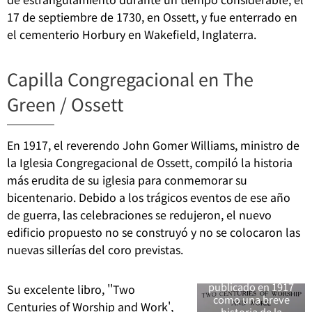
17 de septiembre de 1730, en Ossett, y fue enterrado en
el cementerio Horbury en Wakefield, Inglaterra.
Capilla Congregacional en The
Green / Ossett
En 1917, el reverendo John Gomer Williams, ministro de
la Iglesia Congregacional de Ossett, compiló la historia
más erudita de su iglesia para conmemorar su
bicentenario. Debido a los trágicos eventos de ese año
Los primeros
de guerra, las celebraciones se redujeron, el nuevo
miembros de la
edificio propuesto no se construyó y no se colocaron las
capilla fueron
nuevas sillerías del coro previstas.
descritos en "Dos
siglos de adoración
y trabajo", un libro
publicado en 1917
Su excelente libro, ''Two
como una breve
Centuries of Worship and Work',
historia de la