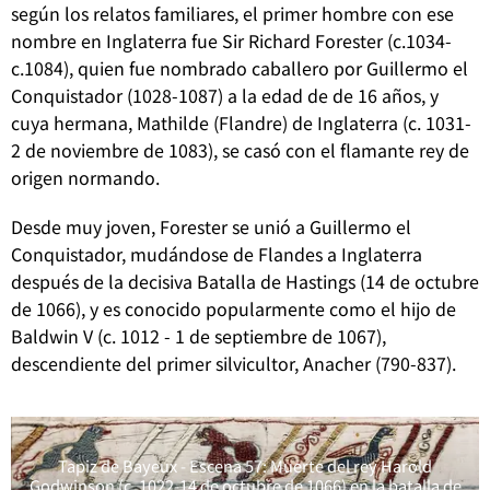
según los relatos familiares, el primer hombre con ese
nombre en Inglaterra fue Sir Richard Forester (c.1034-
c.1084), quien fue nombrado caballero por Guillermo el
Conquistador (1028-1087) a la edad de de 16 años, y
cuya hermana, Mathilde (Flandre) de Inglaterra (c. 1031-
2 de noviembre de 1083), se casó con el flamante rey de
origen normando.
Desde muy joven, Forester se unió a Guillermo el
Conquistador, mudándose de Flandes a Inglaterra
después de la decisiva Batalla de Hastings (14 de octubre
de 1066), y es conocido popularmente como el hijo de
Baldwin V (c. 1012 - 1 de septiembre de 1067),
descendiente del primer silvicultor, Anacher (790-837).
Tapiz de Bayeux - Escena 57: Muerte del rey Harold
Godwinson (c. 1022-14 de octubre de 1066) en la batalla de