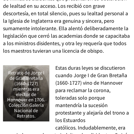
de lealtad en su acceso. Los recibió con grave
descortesía, en total silencio, pues su lealtad personal a
la Iglesia de Inglaterra era genuina y sincera, pero
sumamente intolerante.
Ella alentó deliberadamente la
legislación que cerró las academias donde se capacitaba
a los ministros disidentes, y otra ley requería que todos
los maestros tuvieran una licencia de obispo.
Estas duras leyes se discutieron
Retrato de Jorge I
cuando Jorge I de Gran Bretaña
de Gran Bretaña
(1660-1727) vino de Hannover
(1660-1727)
mientras era
para reclamar la corona,
elector de
toleradas solo porque
Hannover en 1706.
mantendría la sucesión
Colección Galería
Nacional de
protestante y alejaría del trono a
Retratos.
los Estuardos
católicos.
Indudablemente, era