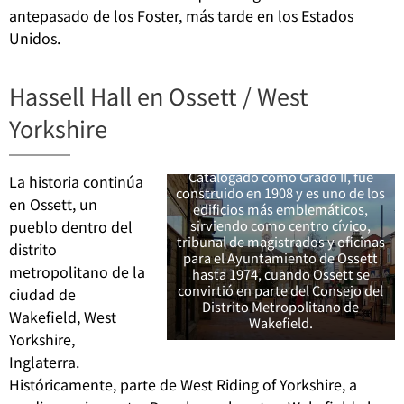
antepasado de los Foster, más tarde en los Estados
Unidos.
Hassell Hall en Ossett / West
Centro de Ossett, mostrando el
Yorkshire
edificio del antiguo ayuntamiento
y la zona peatonal frente a él en
West Yorkshire, Inglaterra.
Catalogado como Grado II, fue
La historia continúa
construido en 1908 y es uno de los
en Ossett, un
edificios más emblemáticos,
sirviendo como centro cívico,
pueblo dentro del
tribunal de magistrados y oficinas
distrito
para el Ayuntamiento de Ossett
metropolitano de la
hasta 1974, cuando Ossett se
convirtió en parte del Consejo del
ciudad de
Distrito Metropolitano de
Wakefield, West
Wakefield.
Yorkshire,
Inglaterra.
Históricamente, parte de West Riding of Yorkshire, a