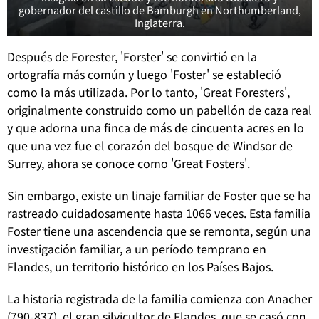
gobernador del castillo de Bamburgh en Northumberland,
Inglaterra.
Después de Forester, 'Forster' se convirtió en la
ortografía más común y luego 'Foster' se estableció
como la más utilizada.
Por lo tanto, 'Great Foresters',
originalmente construido como un pabellón de caza real
y que adorna una finca de más de cincuenta acres en lo
que una vez fue el corazón del bosque de Windsor de
Surrey, ahora se conoce como 'Great Fosters'.
Sin embargo, existe un linaje familiar de Foster que se ha
rastreado cuidadosamente hasta 1066 veces.
Esta familia
Foster tiene una ascendencia que se remonta, según una
investigación familiar, a un período temprano en
Flandes, un territorio histórico en los Países Bajos.
La historia registrada de la familia comienza con Anacher
(790-837), el gran silvicultor de Flandes, que se casó con