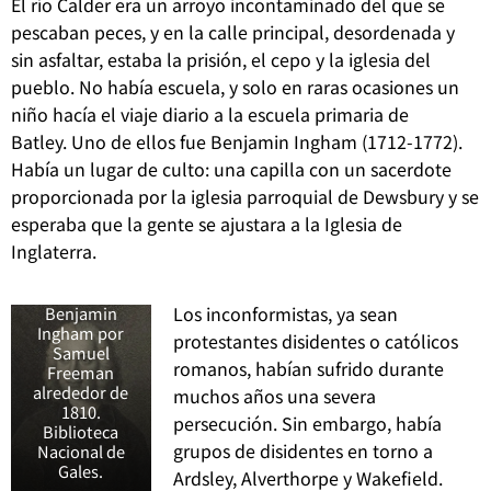
El río Calder era un arroyo incontaminado del que se
pescaban peces, y en la calle principal, desordenada y
sin asfaltar, estaba la prisión, el cepo y la iglesia del
pueblo.
No había escuela, y solo en raras ocasiones un
niño hacía el viaje diario a la escuela primaria de
Batley. Uno de ellos fue Benjamin Ingham (1712-1772).
Había un lugar de culto: una capilla con un sacerdote
proporcionada por la iglesia parroquial de Dewsbury y se
esperaba que la gente se ajustara a la Iglesia de
Inglaterra.
Retrato a lápiz
del clérigo
Los inconformistas, ya sean
Benjamin
Ingham por
protestantes disidentes o católicos
Samuel
romanos, habían sufrido durante
Freeman
alrededor de
muchos años una severa
1810.
persecución.
Sin embargo, había
Biblioteca
grupos de disidentes en torno a
Nacional de
Gales.
Ardsley, Alverthorpe y Wakefield.