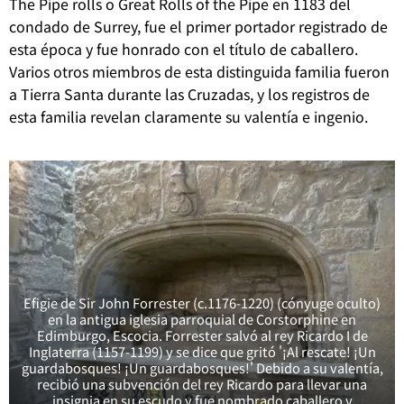
The Pipe rolls o Great Rolls of the Pipe en 1183 del
condado de Surrey, fue el primer portador registrado de
esta época y fue honrado con el título de caballero.
Varios otros miembros de esta distinguida familia fueron
a Tierra Santa durante las Cruzadas, y los registros de
esta familia revelan claramente su valentía e ingenio.
Efigie de Sir John Forrester (c.1176-1220) (cónyuge oculto)
en la antigua iglesia parroquial de Corstorphine en
Edimburgo, Escocia. Forrester salvó al rey Ricardo I de
Inglaterra (1157-1199) y se dice que gritó '¡Al rescate! ¡Un
guardabosques! ¡Un guardabosques!' Debido a su valentía,
recibió una subvención del rey Ricardo para llevar una
insignia en su escudo y fue nombrado caballero y