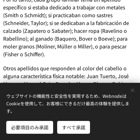
específico si estaba dedicado a trabajar con metales
(Smith o Schmidt); si practicaban como sastres
(Schneider, Taylor); si se dedicaban a la fabricación de
calzado (Zapatero o Sabater); hacer ropa (Ravelino o
Rabellino); al ganado (Baquero, Bover o Boeve); para
moler granos (Moliner, Müller o Miller), o para pescar
(Fisher o Schiffer).
Otros apellidos que responden al color del cabello o
alguna característica física notable: Juan Tuerto, José
Moreno, Manuel Cojo; Dorado, Alegre, Blanco, Rubio,
Calvo, Calvete, Bermejo; Petit (pequeño); Klein (puro),
ウェブサイトの機能性と安全性を実現するため、Webnodeは
Krause (cabeza rapada o media-alta), Schwarzkopf
Cookieを使用して、お客様にできるだけ最高の体験を提供しま
(moreno o de pelo negro).
す。
Los nombres toponímicos que designan el origen de una
必要項目のみ承諾
すべて承諾
determinada familia (pueblo, provincia, región o país)
también son comunes: Juan Madrid, José Toledo,