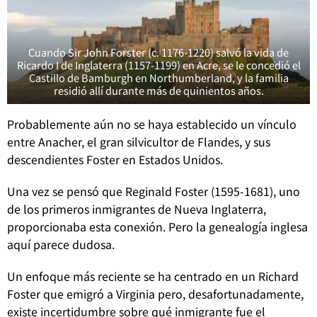
Cuando Sir John Forster (c. 1176-1220) salvó la vida de
Ricardo I de Inglaterra (1157-1199) en Acre, se le concedió el
Castillo de Bamburgh en Northumberland, y la familia
residió allí durante más de quinientos años.
Probablemente aún no se haya establecido un vínculo
entre Anacher, el gran silvicultor de Flandes, y sus
descendientes Foster en Estados Unidos.
Una vez se pensó que Reginald Foster (1595-1681), uno
de los primeros inmigrantes de Nueva Inglaterra,
proporcionaba esta conexión. Pero la genealogía inglesa
aquí parece dudosa.
Un enfoque más reciente se ha centrado en un Richard
Foster que emigró a Virginia pero, desafortunadamente,
existe incertidumbre sobre qué inmigrante fue el