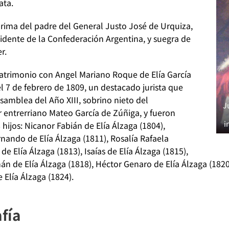
ata.
prima del padre del General Justo José de Urquiza,
idente de la Confederación Argentina, y suegra de
er.
atrimonio con Angel Mariano Roque de Elía García
l 7 de febrero de 1809, un destacado jurista que
Asamblea del Año XIII, sobrino nieto del
J
entrerriano Mateo García de Zúñiga, y fueron
i
 hijos: Nicanor Fabián de Elía Álzaga (1804),
ando de Elía Álzaga (1811), Rosalía Rafaela
de Elía Álzaga (1813), Isaías de Elía Álzaga (1815),
n de Elía Álzaga (1818), Héctor Genaro de Elía Álzaga (1820),
 Elía Álzaga (1824).
fía