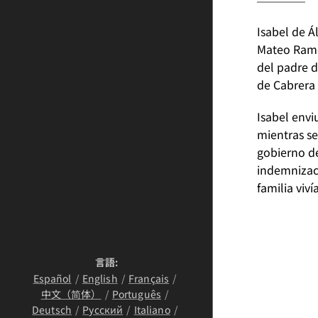
Isabel de Á
Mateo Ramó
del padre d
de Cabrera 
Isabel envi
mientras se
gobierno de
indemnizac
familia viv
言語
Español
English
Français
中文（简体）
Português
Deutsch
Русский
Italiano