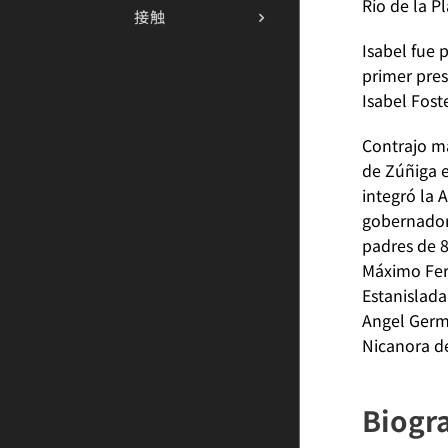
Río de la Pl
接触
Isabel fue 
primer pres
Isabel Fost
Contrajo m
de Zúñiga e
integró la 
gobernador 
padres de 8
Máximo Fern
Estanislada 
Angel Germá
Nicanora de
Biogra