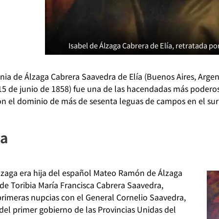
Isabel de Álzaga Cabrera de Elía, retratada po
nia de Álzaga Cabrera Saavedra de Elía (Buenos Aires, Argent
15 de junio de 1858) fue una de las hacendadas más poderosa
n el dominio de más de sesenta leguas de campos en el sur 
ia
lzaga era hija del español Mateo Ramón de Álzaga
de Toribia María Francisca Cabrera Saavedra,
rimeras nupcias con el General Cornelio Saavedra,
del primer gobierno de las Provincias Unidas del