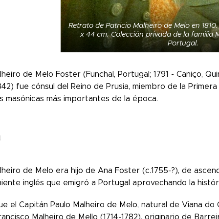
Retrato de Patricio Malheiro de Melo en 1810.
x 44 cm. Colección privada de la familia 
Portugal.
lheiro de Melo Foster (Funchal, Portugal; 1791 - Caniço, Qui
842) fue cónsul del Reino de Prusia, miembro de la Primer
ias masónicas más importantes de la época.
a
lheiro de Melo era hijo de Ana Foster (c.1755-?), de ascend
iente inglés que emigró a Portugal aprovechando la histór
e el Capitán Paulo Malheiro de Melo, natural de Viana do C
ancisco Malheiro de Mello (1714-1782), originario de Barre