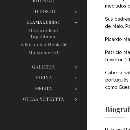
KOTISIVU
mediados de
TIEDOSTO
Sus padres 
ELÄMÄKERRAT
de Melo, Pa
Historialliset
Tapahtumat
Ricardo Mal
Julkisuuden Henkilöt
Patricio Ma
Muistomerkit
tuvieron 2 
GALLERIA
Cabe señala
TARINA
portugués 
como Guerr
MEISTÄ
OTTAA YHTEYTTÄ
Biograf
Patricio M