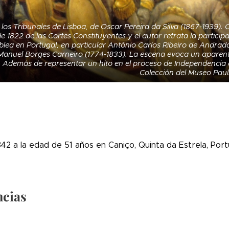
 los Tribunales de Lisboa, de Oscar Pereira da Silva (1867-1939). Ó
 1822 de las Cortes Constituyentes y el autor retrata la particip
lea en Portugal, en particular Antônio Carlos Ribeiro de Andrada
Manuel Borges Carneiro (1774-1833). La escena evoca un aparente 
. Además de representar un hito en el proceso de Independencia 
Colección del Museo Pauli
42 a la edad de 51 años en Caniço, Quinta da Estrela, Por
ncias