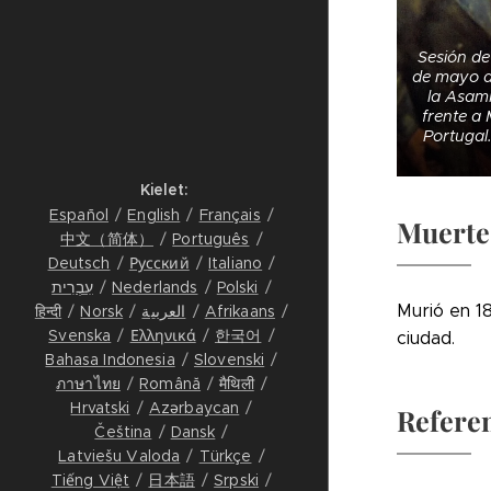
Sesión de
de mayo de
la Asamb
frente a 
Portugal
Kielet
Español
English
Français
Muerte
中文（简体）
Português
Deutsch
Русский
Italiano
עִבְרִית
Nederlands
Polski
Murió en 18
हिन्दी
Norsk
العربية
Afrikaans
Svenska
Ελληνικά
한국어
ciudad.
Bahasa Indonesia
Slovenski
ภาษาไทย
Română
मैथिली
Hrvatski
Azərbaycan
Refere
Čeština
Dansk
Latviešu Valoda
Türkçe
Tiếng Việt
日本語
Srpski