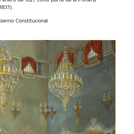
1837).
bierno Constitucional.