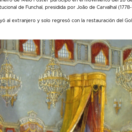
tucional de Funchal, presidida por João de Carvalhal (1778-
yó al extranjero y solo regresó con la restauración del Go