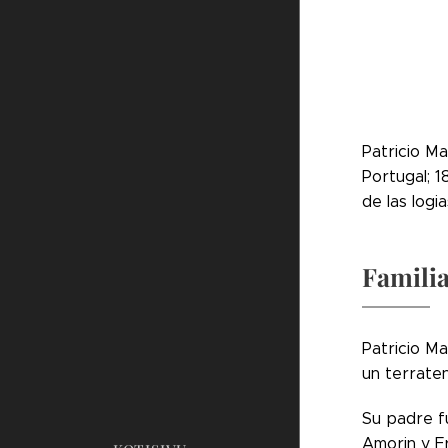
Patricio Ma
Portugal; 1
de las log
Famili
Patricio Ma
un terraten
Su padre fu
Amorin y Fr