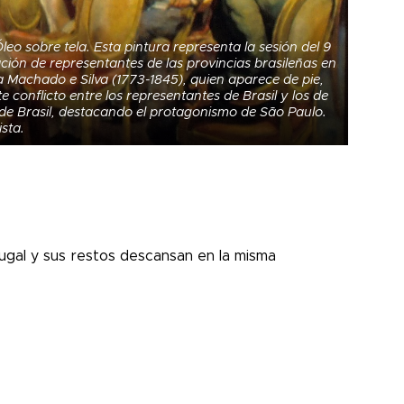
leo sobre tela. Esta pintura representa la sesión del 9
ación de representantes de las provincias brasileñas en
 Machado e Silva (1773-1845), quien aparece de pie,
conflicto entre los representantes de Brasil y los de
de Brasil, destacando el protagonismo de São Paulo.
sta.
tugal y sus restos descansan en la misma