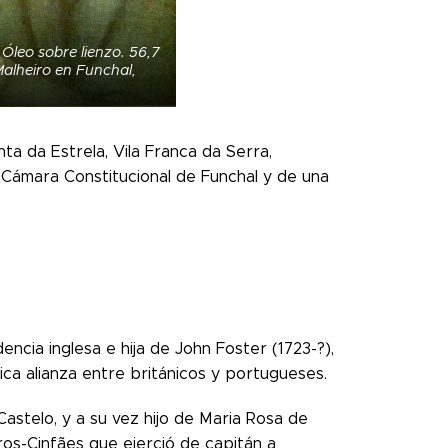
 Óleo sobre lienzo. 56,7
Malheiro en Funchal,
nta da Estrela, Vila Franca da Serra,
a Cámara Constitucional de Funchal y de una
encia inglesa e hija de John Foster (1723-?),
ica alianza entre británicos y portugueses.
astelo, y a su vez hijo de Maria Rosa de
iros-Cinfães que ejerció de capitán a