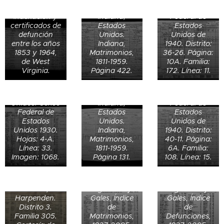
Unidos.
en Jackson,
Unidos. Censo
Indexación y
Indiana,
Federal de
Registro de
certificados de
Estados
Estados
matrimonio de
defunción
Unidos.
Unidos de
Lee Clarence
Naomi Leigh
entre los años
Indiana,
1940. Distrito:
Donald Trapp
Dowling y
Dowling de 15
1853 y 1964,
Matrimonios,
36-26. Página:
de 4 años en
Ruth Marie
años en
de West
1811-1959.
10A. Familia:
Spencer,
Johnson el 7
Jennings,
Virginia.
Página 422.
172. Línea: 11.
Jennings,
de febrero de
Indiana,
Indiana,
1920 en
Estados
Estados
Jennings,
Unidos. Censo
Freda Eyles
Unidos. Censo
Indiana,
Federal de
(13 años) el 2
Acta de
Defunción de
Federal de
Estados
Estados
de abril de 1911
matrimonio de
Charlotte E.
Estados
Unidos.
Unidos de
en
Barbara E.
Brigg (76) el 8
Unidos 1930.
Indiana,
1940. Distrito:
Harpenden,
Moxley y John
de septiembre
Hojas: 4-A.
Matrimonios,
40-11. Página:
Hertfordshire,
Brigg el 23 de
de 1936 en
Línea: 33.
1811-1959.
6A. Familia:
Inglaterra.
junio de 1951
Knaresborough,
Imagen: 1068.
Página 131.
108. Línea: 15.
Censo de 1911
en Bromley,
Yorkshire
de Inglaterra y
Kent,
West Riding,
Gales. St
Inglaterra.
Inglaterra.
Albans,
Inglaterra y
Inglaterra y
Harpenden.
Gales, Índice
Gales, Índice
Distrito 3.
de
de
Familia 305.
Matrimonios,
Defunciones,