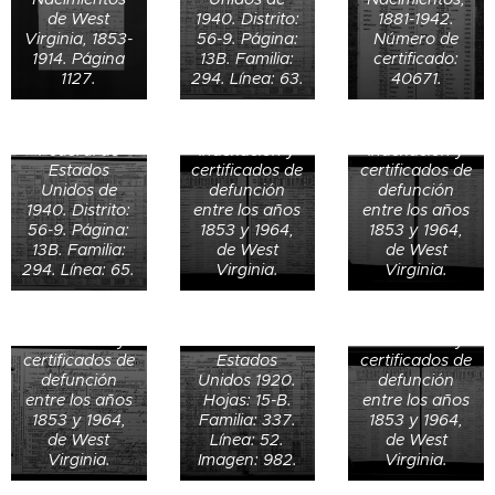
Dorothy J.
27 de enero
Virginia,
de West
1940. Distrito:
1881-1942.
Conner de 1
de 1951 en
enterrado en
Virginia, 1853-
56-9. Página:
Número de
Registro de
año en 1940
Clarksburg,
el Shinnston
1914. Página
13B. Familia:
certificado:
defunción de
en Gardiner,
Harrison,
Memorial
1127.
294. Línea: 63.
40671.
George A.
Ulster, New
West Virginia,
Cemetery,
Dorsey el 2 de
York, Estados
Estados
West Virginia,
mayo de 1928
Registro de
Unidos. Censo
Unidos.
EE.UU.
en Owings
defunción de
Federal de
Indexación y
Indexación y
Harrison
Bernard Huing
Estados
certificados de
certificados de
County West
Dorsey el 11 de
Unidos de
defunción
defunción
Virginia,
Elizabeth
agosto de
1940. Distrito:
entre los años
entre los años
enterrado en
Dorsey de 3
1936 en
56-9. Página:
1853 y 1964,
1853 y 1964,
el Shinnston
años en
Owings,
13B. Familia:
de West
de West
Memorial
Harrison,
Harrison,
294. Línea: 65.
Virginia.
Virginia.
Cemetery,
West Virginia,
West Virginia,
West Virginia,
Estados
Estados
Registro de
EE.UU.
Unidos. Censo
Unidos.
defunción de
Indexación y
Federal de
Indexación y
Betty Laune
certificados de
Estados
certificados de
Dorsey el 16
Donald Trapp
defunción
Unidos 1920.
defunción
de abril de
Registro de
de 14 años en
entre los años
Hojas: 15-B.
entre los años
1926 en
matrimonio de
Washington
1853 y 1964,
Familia: 337.
1853 y 1964,
Owings,
Ermil R. Trapp
Township,
de West
Línea: 52.
de West
Harrison,
y Joyce L
Jackson,
Virginia.
Imagen: 982.
Virginia.
West Virginia,
Jaynes el 9 de
Indiana,
Estados
enero de 1943
Estados