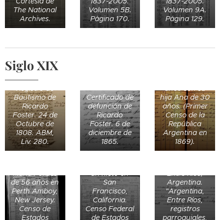
Cortesía de
1837-2005.
1837-2005.
The National
Volumen 5B.
Volumen 9A.
Archives.
Página 170.
Página 129.
Siglo XIX
Ana Amalia
Kagel, de 50
Registro de
años con su
Bautismo de
Certificado de
hija Ana de 30
Ricardo
defunción de
años. (Primer
Registro de
Foster. 24 de
Ricardo
Censo de la
bautismo de
Octubre de
Foster. 6 de
República
Rómulo Julián
1808. ABM,
diciembre de
Argentina en
Andrew B.
Castro el 22
Liv. 280.
1865.
1869).
Forbes, de 76
de febrero de
años, junto a
1897 en
su esposa y
Gualeguaychú,
Maria Forbes
un nieto en
Entre Ríos,
de 56 años en
San
Argentina.
Perth Amboy,
Francisco,
"Argentina,
New Jersey.
California.
Entre Ríos,
Censo de
Censo Federal
registros
Bautismo de
Bautismo de
Estados
de Estados
parroquiales,