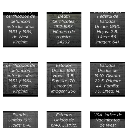
Estados
Estados
Oregon,
1940 en
Unidos.
Unidos.
Estados
Registro de
Griffithsville
Indexación y
Virginia,
Unidos. Censo
defunción de
Unincorporated
certificados de
Death
Federal de
Arthur L.
North Route 3,
defunción
Certificates,
Estados
Dorsey el 30
May Mayme
Griffithsville,
entre los años
1912-1987.
Unidos 1930.
de septiembre
de 26 años en
Duval
1853 y 1964,
Número de
Hojas: 2-B.
de 1951 en
1910 en Duval,
Magisterial D,
de West
registro
Línea: 56.
Wayne, West
Lincoln, West
Lincoln, West
Virginia.
24292.
Imagen: 641.
Virginia,
Virginia,
Virginia,
Estados
Estados
Estados
Frank A.
Unidos.
Unidos. Censo
Unidos. Censo
Murray de 20
Indexación y
Federal de
Federal de
años en 1940
certificados de
Estados
Estados
en 108 South
Datos de
defunción
Unidos 1910.
Unidos de
Lucy Dorsey
Pike,
nacimiento de
entre los años
Hojas: 9-B.
1940. Distrito:
de 10 años en
Shinnston,
Ruby Evelyn
1853 y 1964,
Familia: 170.
22-5. Página:
1910 en Clay,
Clay District,
Wilmoth el 11
de West
Línea: 95.
4A. Familia:
Harrison,
Harrison,
de abril de
Virginia.
Imagen: 256.
70. Línea: 14.
Datos de
West Virginia,
West Virginia,
1922 en
defunción de
Estados
Estados
Gypsy,
Rusty Lee
Unidos. Censo
Unidos. Censo
Harrison,
Richards el 26
Lyda Richards
Federal de
Federal de
West Virginia,
de julio de
de 27 años en
Estados
Estados
USA. Índice de
1955 en el
1940 en
Unidos 1910.
Unidos de
Nacimientos
Grace Agnes
Cementerio
Mudlick,
Hojas: 6-A.
1940. Distrito:
de West