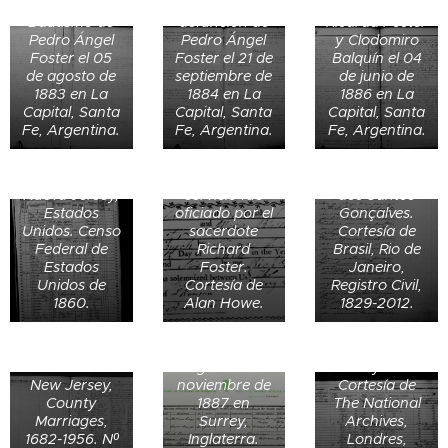
Certificado de
Matrimonio de
matrimonio
de octubre de
Bautismo de
defunción de
Ricarda Foster
del reverendo
1894 en Rio de
Pedro Ángel
Pedro Ángel
y Clodomiro
Thomas
Janeiro, Brasil.
Foster el 05
Foster el 21 de
Balquín el 04
Taylor y Mary
Guilhermina
de agosto de
septiembre de
de junio de
Rawson en la
era hija de
1883 en La
1884 en La
1886 en La
iglesia
João Henrique
Capital, Santa
Capital, Santa
Capital, Santa
Susan Foster
parroquial de
Kagel y de
Fe, Argentina.
Fe, Argentina.
Fe, Argentina.
de Forbes, 80
Leeds, West
Anna Amalia
Registro de
años, en
Yorkshire, en
Kagel. Se casó
matrimonio de
Middlesex,
1806. El
con Manoel
Benjamin V.
Nueva Jersey,
servicio fue
dos Santos
Foster y
Estados
oficiado por el
Gonçalves.
Abigail Carter
Unidos. Censo
sacerdote
Cortesía de
el 14 de
Rebecca
Federal de
Richard
Brasil, Rio de
septiembre de
Jackson de 47
Estados
Foster.
Janeiro,
1814 en
años en
Unidos de
Cortesía de
Registro Civil,
Somerset,
Certificado de
Nottinghamshire,
1860.
Alan Howe.
1829-2012.
New Jersey,
matrimonio de
Inglaterra.
Estados
William Brigg
1861. Censo de
Registro de
Unidos.
y Louisa
1861 del Reino
defunción de
Cortesía de
Haigh el 24 de
Unido y Gales.
James Danser
New Jersey,
noviembre de
Cortesía de
(22) el 5 de
Rush
County
1887 en
The National
julio de 1857
Washington
Marriages,
Surrey,
Archives,
en
Dorsey de 38
1682-1956. Nº
Inglaterra.
Londres,