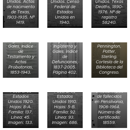
Unidos. Actas
Unidos. Censo
Unidos. Texas
en su
Christopher
Imbroch) en
de nacimiento
Federal de
Deaths, 1890-
residencia de
Blencowe
Revised
de Texas,
Estados
1976. Nº de
Harrogate,
Dunn Brigg
History of
1903-1935. Nº
Unidos en
registro
North
(74) en 1963
Harlem, NY,
1419.
1940.
58240.
Yorkshire,
en Hastings &
1904. Riker,
Inglaterra.
Rother, East
James, 1822-
1922.
Sussex,
1889, Toler,
Registro de
Inglaterra y
Inglaterra.
Henry
defunción de
Gales, Indice
Inglaterra y
Pennington,
Charles
de
Gales, Índice
Potter,
Charles
Charles
Saxton
Testamento y
de
Sterling.
Dancer de 69
Dancer de 59
Danser el 11 de
Actas
Defunciones,
Cortesía de la
años en
años en Unity,
febrero de
Probatorias,
1837-2005.
Biblioteca del
Westmoreland,
Westmoreland,
1927 en
1853-1943.
Página 402.
Congreso.
Pennsylvania,
Pennsylvania,
Westmoreland,
Estados
Estados
Pennsylvania,
Registro de
Defunción de
Unidos. Censo
Unidos. Censo
Estados
defunción de
Estella Dorsey
Federal de
Federal de
Unidos. Indice
William
de Myers
Jessie W.
Estados
Estados
de fallecidos
Danser (72) el
(1856-1966)
Dorsey de 61
Unidos 1920.
Unidos 1910.
en Pensilvania,
10 de junio de
(89) el 2 de
años en
Hojas: 8-A.
Hojas: 5-B.
1906-1964.
1902 en
octubre de
Portland
Familia: 137.
Familia: 92.
Número de
Monongalia,
1956 en
(Districts 271-
Línea: 45.
Línea: 93.
certificado:
Virginia
Arlington,
553),
Imagen: 133.
Imagen: 686.
18559.
May Mayme
Occidental,
Virginia,
Multnomah,
de 55 años en