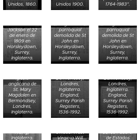
Henry
Harriett
Unidos, 1860.
Unidos 1900.
1764-1983".
Jackson el 06
Jackson el 09
de enero de
de septiembre
Bautismo de
1811 en la
de 1812 en la
Edward
iglesia
iglesia
Bautismo de
Jackson el 22
parroquial
parroquial
Thomas
Bautismo de
de enero de
demolida de St
demolida de St
Howlett el 27
Alice Howlett
1809 en
John en
John en
de febrero de
el 23 de julio
Horsleydown,
Horsleydown,
Horsleydown,
Bautismo de
1853 en la
de 1848 en la
Surrey,
Surrey,
Surrey,
Rebecca
iglesia
iglesia
Inglaterra.
Inglaterra.
Inglaterra.
Howlett el 20
anglicana de
anglicana de
de diciembre
St. Mary
St. Mary
de 1846 en la
Magdalen en
Magdalen en
iglesia
Bermondsey,
Bermondsey,
anglicana de
Londres,
Londres,
St. Mary
Inglaterra.
Inglaterra.
Magdalen en
England,
England,
Defunción de
Joseph South
Bermondsey,
Surrey Parish
Surrey Parish
Rebecca
Jesse Danser,
de 78 años en
Londres,
Registers,
Registers,
Jackson (82)
1849; citando
New York,
Inglaterra.
1536-1992.
1536-1992.
en 1896 en
Monongalia,
Estados
Sculcoates,
West Virginia,
Unidos. 1 de
Yorkshire East
Estados
junio de 1870.
William
Riding,
Unidos. West
Censo Federal
Danser de 69
Inglaterra.
Virginia Will
de Estados