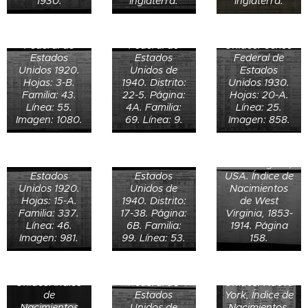
1930.
Inglaterra.
Inglaterra.
Virginia,
Virginia,
Harrison,
Estados
Estados
West Virginia,
Samuel
Unidos. Censo
Unidos. Censo
Estados
Dorsey de 18
Federal de
Federal de
Unidos. Censo
años en 1940
Estados
Estados
Federal de
en 100 South
Datos de
Unidos 1920.
Unidos de
Estados
Ella Dorsey de
Pike Street,
nacimiento de
Hojas: 3-B.
1940. Distrito:
Unidos 1930.
41 años en
Shinnston,
Hilda Dorsey
Familia: 43.
22-5. Página:
Hojas: 20-A.
1920 en
Clay District,
el 18 de
Línea: 55.
4A. Familia:
Línea: 25.
Harrison,
Harrison,
febrero de
Imagen: 1080.
69. Línea: 9.
Imagen: 858.
West Virginia,
West Virginia,
1909 en
Estados
Estados
Viropa,
Unidos. Censo
Unidos. Censo
Harrison,
Datos de
Federal de
Federal de
West Virginia,
nacimiento de
Estados
Estados
USA. Índice de
William Kline
William
Datos de
Unidos 1920.
Unidos de
Nacimientos
Conner el 7 de
Conner Jr. de
nacimiento de
Hojas: 15-A.
1940. Distrito:
de West
marzo de
9 años en
Karen E.
Familia: 337.
17-38. Página:
Virginia, 1853-
Registro de
1906 en
1940 en
Dewitt el 1 de
Línea: 46.
6B. Familia:
1914. Página
defunción de
Coketon,
Gardiner,
junio de 1934
Imagen: 981.
99. Línea: 53.
158.
George A.
Tucker, West
Ulster, New
en Kingston,
Dorsey el 2 de
Virginia,
York, Estados
New York,
Registro de
mayo de 1928
Estados
Unidos. Censo
Estados
defunción de
en Owings
Unidos. Índice
Federal de
Unidos. Nueva
John William
Harrison
de
Estados
York, Índice de
Dorsey (48) el
County West
Nacimientos
Unidos de
Nacimientos,