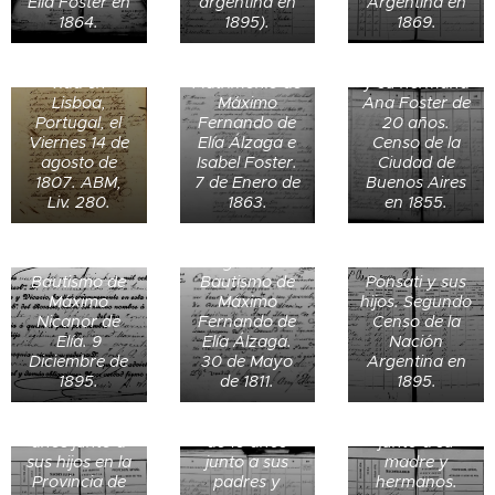
Elía Foster en
argentina en
Argentina en
Registro de
a su madre
1864.
1895).
1869.
bautismo de
Ana Amalia
Ana Foster de
Kagel de 40
22 días de
Certificado de
años de edad
vida en
Matrimonio de
y su hermana
Lisboa,
Máximo
Ana Foster de
Portugal, el
Fernando de
20 años.
Viernes 14 de
Elía Álzaga e
Censo de la
agosto de
Isabel Foster.
Ciudad de
1807. ABM,
7 de Enero de
Buenos Aires
Enrique Foster
Liv. 280.
1863.
en 1855.
de 52 años
junto a su
esposa
Registro de
Adelaida
Bautismo de
Bautismo de
Ponsati y sus
Máximo
Máximo
hijos. Segundo
Nicanor de
Fernando de
Censo de la
Elía. 9
Elía Álzaga.
Nación
Diciembre de
30 de Mayo
Argentina en
1895.
de 1811.
1895.
Ana Amalia
Isabel Llames
Kagel de 50
Isabel Llames
de 24 años
años junto a
de 16 años
junto a su
sus hijos en la
junto a sus
madre y
Provincia de
padres y
hermanos.