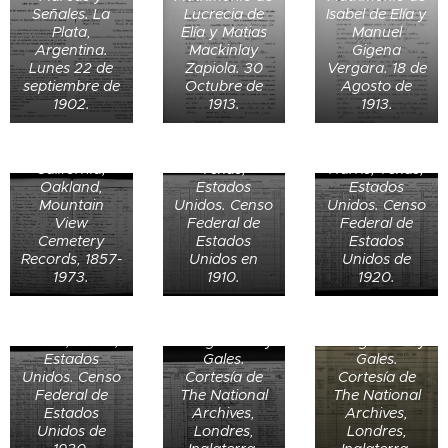
Andrew Bell
Señales. La
Lucrecia de
Isabel de Elía y
Forbes (78) en
Plata,
Elía y Matias
Manuel
California,
Argentina.
Mackinlay
Gigena
Estados
Lunes 22 de
Zapiola. 30
Vergara. 18 de
Unidos.
Bessie Forbes
Bessie Forbes
septiembre de
Octubre de
Agosto de
Enterrado el
de House, 32
de House, 42
1902.
1913.
1913.
10 de
años, en el
años, en
diciembre de
Distrito 4 de
Houston
1902.
Houston,
Ward 4,
California,
Texas,
Harris, Texas,
Brian Dudley
Brian Dudley
Oakland,
Estados
Estados
Brigg de 8
Brigg de 18
Mountain
Unidos. Censo
Unidos. Censo
años en 1901
años el 2 de
View
Federal de
Federal de
en el condado
abril de 1911 en
Cemetery
Estados
Estados
de Hertford,
Lambeth,
Records, 1857-
Unidos en
Unidos de
Bessie Forbes
Harpenden
Norwood,
1973.
1910.
1920.
Spencer
de House, 53
Urban,
Londres,
Dorsey de 28
años, en
Inglaterra.
Inglaterra.
años en 1940
Houston,
Censo de 1901
Censo de 1911
en Griffithsville
Harris, Texas,
de Inglaterra y
de Inglaterra y
Unincorporated
Estados
Gales.
Gales.
North Route 3,
Unidos. Censo
Cortesía de
Cortesía de
May Mayme
Griffithsville,
Frank A.
Federal de
The National
The National
de 35 años en
Duval
Forsey de 56
Estados
Archives,
Archives,
1920 en
Magisterial D,
años en 1930
Unidos de
Londres,
Londres,
Lincoln, West
Lincoln, West
en Clay,