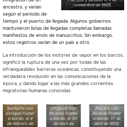
noviembre de 1905.
ancestro, y varían
según el período de
tiempo y el puerto de llegada. Algunos gobiernos
mantuvieron listas de llegadas completas llamadas
manifiestos de envío de manuscritos. Sin embargo,
estos registros varían de un país a otro.
La introducción de los motores de vapor en los barcos,
significó la ruptura de una vez por todas de las
infranqueables barreras oceánicas, constituyendo una
verdadera revolución en las comunicaciones de la
El barco a
vapor Sala
época, y dando lugar a las más grandes corrientes
arriba a
migratorias humanas conocidas.
Buenos Aires
El barco 1er
procedente de
El barco
Argentino
la provincia de
Corza arriba a
arriba a
Santa Fe con
Uruguay con
Rosario con
Enrique Foster
Ricardo Foster
Ricardo Foster
a bordo, el 9
a bordo, el 30
a bordo. 17 de
de febrero de
de abril de
abril de 1859.
El barco Luisa