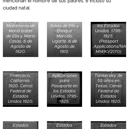
mencionan el nombre de sus padres, e incluso su
1923.
ciudad natal.
Aplicaciones
Registro de
para
Registro de
Matrimonio de
Pasaporte en
Matrimonio de
Adela de Elía y
los Estados
María Isabel
Enrique
Unidos, 1795-
de Elía y Mario
Marcelo
1925.
Casas. 6 de
Ugarte. 6 de
(Passport
Agosto de
Agosto de
Applications/NA
Cleaveland
May Vrooman
1920.
1913.
M1490/2170)
Forbes a los 61
Forbes en San
Thomas G.
años junto a
Francisco,
Forbes de 67
su esposa en
California.
años junto a
Registro de
San
1919.
Mary
nacimiento de
Francisco,
Aplicaciones
Tankersley de
Edward
Bessie Forbes
Defunción de
California.
para
55 años en
Mandell
de House, 62
Thomas
1920. Censo
Pasaporte en
Texas. Censo
House, hijo de
años, en su
William House
Federal de
los Estados
Federal de
Thomas y
residencia de
IV (31) el 14 de
Estados
Unidos, 1795-
Estados
Bessie, el 23
Tract 44,
diciembre de
Unidos 1920.
1925.
Unidos 1920.
de agosto de
Houston,
1935 en
1912 en
Justice
Waco,
Gysbert Van
Houston,
Precinct 1,
McLennan,
Acta
Imbroch
Harris, Texas,
Harris, Texas,
Texas,
probatoria de
(abuelo de
Estados
Estados
Estados
William Brigg
Defunción de
Johanna Van