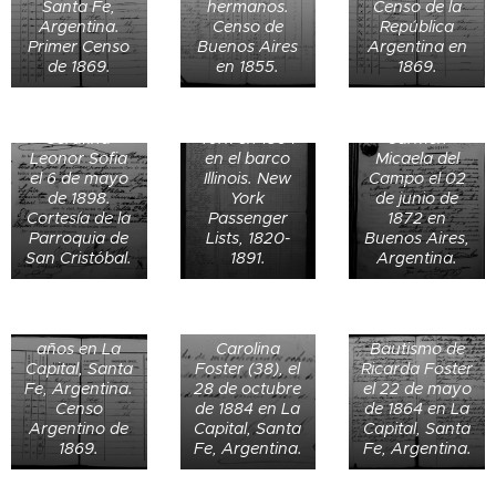
Santa Fe,
hermanos.
Censo de la
Argentina.
Censo de
República
Primer Censo
Buenos Aires
Argentina en
de 1869.
en 1855.
1869.
Andrew
Registro de
Registro de
Forbes emigró
bautismo de
bautismo de
desde New
Carolina del
Serafina
York en 1864
Carmen
Leonor Sofia
en el barco
Micaela del
el 6 de mayo
Illinois. New
Campo el 02
de 1898.
York
de junio de
Cortesía de la
Passenger
1872 en
Parroquia de
Lists, 1820-
Buenos Aires,
San Cristóbal.
1891.
Argentina.
Carolina
Certificado de
Foster de 25
defunción de
años en La
Carolina
Bautismo de
Capital, Santa
Foster (38), el
Ricarda Foster
Fe, Argentina.
28 de octubre
el 22 de mayo
Acta de
Censo
de 1884 en La
de 1864 en La
defunción de
Argentino de
Capital, Santa
Capital, Santa
Guilhermina
1869.
Fe, Argentina.
Fe, Argentina.
Kogel
Gonçalves, de
Acta de
72 años, el 13