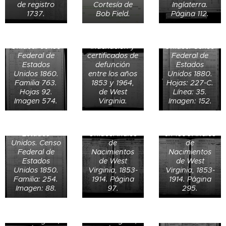
Monongalia,
años en
de registro
Cortesía de
Inglaterra.
Joseph South
Virginia
Morgantown,
1737.
Bob Field.
Página 112.
de 68 años en
Occidental,
Monongalia,
New York,
Estados
West Virginia,
Estados
Unidos.
Estados
Datos de
Unidos. Censo
Indexación y
Unidos. Censo
nacimiento de
Federal de
certificados de
Federal de
Estella Dorsey
Estados
defunción
Estados
(1) el 15 de
Unidos 1860.
entre los años
Unidos 1880.
Rush
diciembre de
Familia 763.
1853 y 1964,
Hojas: 227-C.
Washington
1866 en
Hojas 92.
de West
Línea: 35.
Dorsey de 9
Morgan,
Imagen 574.
Virginia.
Imagen: 152.
años en
Monongalia,
Datos de
Monongalia,
West Virginia,
nacimiento de
Virginia,
Estados
Bessie Myers
Muerte de
Estados
Unidos. Índice
en 1890. Índice
Mary Newson
Unidos. Censo
de
de
Datos de
(Harriot) el 10
Federal de
Nacimientos
Nacimientos
nacimiento de
Datos de
de noviembre
Estados
de West
de West
Lizzie L.
nacimiento de
Elisabeth
de 1812 en
Unidos 1850.
Virginia, 1853-
Virginia, 1853-
Dorsey el 8 de
Lucy A.
Tripet de 54
Londres,
Familia: 254.
1914. Página
1914. Página
septiembre de
Dorsey el 9 de
años en New
Middlesex,
Imagen: 88.
97.
295.
1875 en
junio de 1877
Jersey,
Inglaterra. The
Morgan,
en Morgan,
Estados
National
Charlotte E.
Monongalia,
Monongalia,
Unidos. Censo
Archives of
Brigg, de 10
West Virginia,
West Virginia,
Federal de
the UK; Kew,
años, en 1871