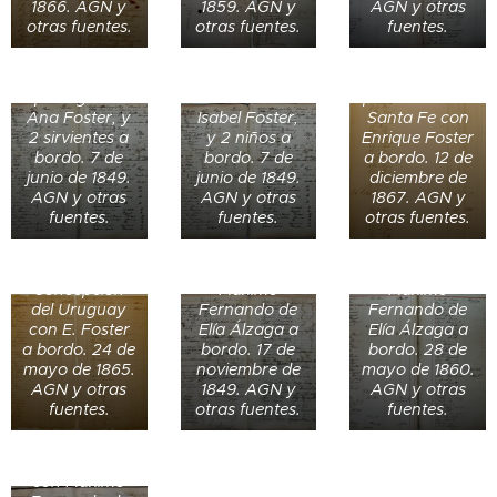
1866. AGN y
1859. AGN y
AGN y otras
arriba a
El barco Luisa
El barco a
otras fuentes.
otras fuentes.
fuentes.
Buenos Aires
arriba a
vapor Estrella
procedente de
Buenos Aires
arriba a
Buceo con la
procedente de
Buenos Aires
portuguesa
Buceo con
procedente de
Ana Foster, y
Isabel Foster,
Santa Fe con
El barco
2 sirvientes a
y 2 niños a
Enrique Foster
Goleta
bordo. 7 de
bordo. 7 de
a bordo. 12 de
Trinidad
junio de 1849.
junio de 1849.
diciembre de
El barco Río
arriba a
El barco Salto
AGN y otras
AGN y otras
1867. AGN y
de la Plata
Buenos Aires
arriba a
fuentes.
fuentes.
otras fuentes.
arriba a
procedente de
Buenos Aires
Buenos Aires
la provincia de
procedente de
procedente de
Entre Ríos con
Uruguay con
Concepción
Máximo
Máximo
del Uruguay
Fernando de
Fernando de
con E. Foster
Elía Álzaga a
Elía Álzaga a
a bordo. 24 de
bordo. 17 de
bordo. 28 de
El barco P.
mayo de 1865.
noviembre de
mayo de 1860.
Mediterraneo
AGN y otras
1849. AGN y
AGN y otras
arriba a
fuentes.
otras fuentes.
fuentes.
Buenos Aires
procedente de
Montevideo
con Máximo