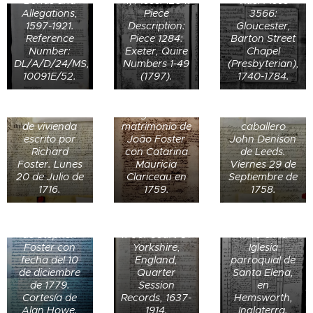
Bonds and
11; Piece: 1284.
Title: Piece
Allegations,
Piece
3566:
1597-1921.
Description:
Gloucester,
Reference
Piece 1284:
Barton Street
Number:
Exeter, Quire
Chapel
DL/A/D/24/MS,
Numbers 1-49
(Presbyterian),
10091E/52.
(1797).
1740-1784.
Venta de un
Contrato de
terreno por
arrendamiento
Registro de
John Foster al
de vivienda
matrimonio de
caballero
Rev. Thomas
escrito por
João Foster
John Denison
Bautismo de
Dickenson de
Richard
con Catarina
de Leeds.
Matrimonio del
Thomas
Halifax
Acta de
Foster. Lunes
Mauricia
Viernes 29 de
reverendo
Dickenson
usando su
matrimonio de
20 de Julio de
Clariceau en
Septiembre de
Thomas
(1706-1757) el
casa como un
Robert Lumb y
1716.
1759.
1758.
Dickenson y
16 de agosto
lugar de culto
Hannah
Transcripciones
Hannah
de 1706 en
disidente. 02
Foster el 05
de los obispos:
Foster en
Halifax Minster
Testamento
de abril de
de junio de
Thomas
Dewsbury
o St John the
de Stephen
1706. Court Of
1740 en la
Dickenson el
Minster o All
Baptist en
Foster con
Yorkshire,
Iglesia
23 de julio de
Saints' Church
Halifax, West
fecha del 10
England,
parroquial de
1743 en
el 23 de
Yorkshire,
de diciembre
Quarter
Santa Elena,
Manchester,
octubre de
Inglaterra.
de 1779.
Session
en
Muerte de
Lancashire,
1705. West
West
Cortesía de
Records, 1637-
Hemsworth,
Hannah
Matrimonio de
Bautismo de
Inglaterra.
Yorkshire,
Yorkshire,
Muerte de
Alan Howe.
1914.
Inglaterra.
Dickenson
Elizabeth
Certificado de