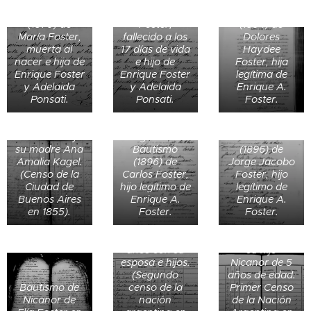
defunción
Ricardo Luis
Bautismo
(1879) de
Foster,
(1894) de
María Foster,
fallecido a los
Dolores
muerta al
17 días de vida
Haydee
nacer e hija de
e hijo de
Foster, hija
Enrique Foster
Enrique Foster
legítima de
Enrique
y Adelaida
y Adelaida
Enrique A.
Foster, de 13
Ponsati.
Ponsati.
Foster.
años,
acompañado
de sus 2
Registro de
hermanos y
Registro de
Bautismo
su madre Ana
Bautismo
(1896) de
Amalia Kagel.
(1896) de
Jorge Jacobo
(Censo de la
Carlos Foster,
Foster, hijo
Ciudad de
hijo legítimo de
legítimo de
Buenos Aires
Enrique A.
Enrique A.
en 1855).
Foster.
Foster.
Isabel Foster
Enrique A.
de Elía (30
Foster, de 30
años) junto a
años con su
su hijo
esposa e hijos.
Nicanor de 5
(Segundo
años de edad.
Bautismo de
censo de la
Primer Censo
Enrique Foster
Nicanor de
nación
de la Nación
(13 años) junto