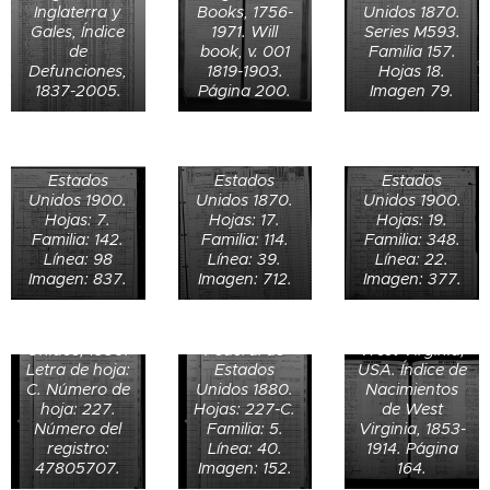
Charles
años en 1900
Inglaterra y
Books, 1756-
Unidos 1870.
Dancer de 50
William
en
Gales, Índice
1971. Will
Series M593.
años en Unity
Danser de 39
Morgantown
de
book, v. 001
Familia 157.
Township,
años en 1870
town,
Defunciones,
1819-1903.
Hojas 18.
Westmoreland,
en Virginia
Monongalia,
1837-2005.
Página 200.
Imagen 79.
Pennsylvania,
Occidental,
West Virginia,
Annie C.
Estados
Estados
Estados
Danser de
Unidos. Censo
Unidos. Censo
Unidos. Censo
Dorsey de 32
Federal de
Federal de
Federal de
años en la
Frank A.
Estados
Estados
Estados
casa de Rush
Forsey de 7
Datos de
Unidos 1900.
Unidos 1870.
Unidos 1900.
W. Dorsey,
años en 1880
nacimiento de
Hojas: 7.
Hojas: 17.
Hojas: 19.
Morgantown,
en
Lizzie L.
Familia: 142.
Familia: 114.
Familia: 348.
Monongalia,
Morgantown,
Dorsey el 8 de
Línea: 98
Línea: 39.
Línea: 22.
West Virginia,
Monongalia,
septiembre de
Imagen: 837.
Imagen: 712.
Imagen: 377.
Estados
West Virginia,
1875 en
Unidos. Censo
Estados
Morgan,
de Estados
Unidos. Censo
Monongalia,
Unidos, 1880.
Federal de
West Virginia,
Letra de hoja:
Estados
USA. Índice de
C. Número de
Unidos 1880.
Nacimientos
hoja: 227.
Hojas: 227-C.
de West
Número del
Familia: 5.
Virginia, 1853-
registro:
Línea: 40.
1914. Página
47805707.
Imagen: 152.
164.
Certificado de
Certificado de
defunción de
Registro de