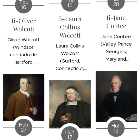
Tou
Tou
28
16
16
fi-Jane
fi-Laura
fi-Oliver
Contee
Collins
Wolcott
Wolcott
Jane Contee
Oliver Wolcott
(Valley, Prince
Laura Collins
(Windsor,
George's,
Wolcott
condado de
Maryland,
(Guilford,
Hartford,
Estados
Connecticut,
Connecticut,
Unidos; 17 de
Estados
Estados
septiembre de
Unidos; 1 de
Unidos; 20 de
1726-Condado
enero de 1732-
noviembre de
de Frederick,
Litchfield,
1726-
Maryland,
Connecticut,
Farmington,
Estados
Estados
condado de
Unidos; 21 de
Unidos; 19 de
Hartford,
Huh
Huh
febrero de
abril de 1794)
Connecticut,
27
12
Huh
1812) fue la
fue la esposa
Estados
17