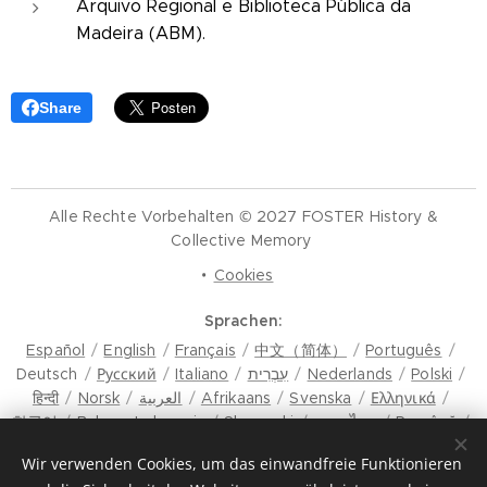
Arquivo Regional e Biblioteca Pública da
Madeira (ABM).
Share
Alle Rechte Vorbehalten © 2027 FOSTER History &
Collective Memory
Cookies
Sprachen
Español
English
Français
中文（简体）
Português
Deutsch
Русский
Italiano
עִבְרִית
Nederlands
Polski
हिन्दी
Norsk
العربية
Afrikaans
Svenska
Ελληνικά
한국어
Bahasa Indonesia
Slovenski
ภาษาไทย
Română
मैथिली
Hrvatski
Azərbaycan
Čeština
Dansk
Wir verwenden Cookies, um das einwandfreie Funktionieren
Latviešu Valoda
Türkçe
Tiếng Việt
日本語
Srpski