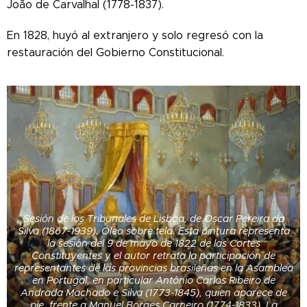
João de Carvalhal (1778-1837).
En 1828, huyó al extranjero y solo regresó con la
restauración del Gobierno Constitucional.
Sesión de los Tribunales de Lisboa, de Oscar Pereira da
Silva (1867-1939). Óleo sobre tela. Esta pintura representa
la sesión del 9 de mayo de 1822 de las Cortes
Constituyentes y el autor retrata la participación de
representantes de las provincias brasileñas en la Asamblea
en Portugal, en particular Antônio Carlos Ribeiro de
Andrada Machado e Silva (1773-1845), quien aparece de
pie, frente a Manuel Borges Carneiro (1774-1833). La