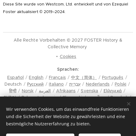
Diese Site wurde von Westcom, Ltd. entwickelt und von Ezequiel
Foster aktualisiert © 2019–2024.
Alle Rechte Vorbehalten © 2027 FOSTER History &
Collective Memory
Cookies
Sprachen
Español
English
Français
中文（简体）
Português
Deutsch
Русский
Italiano
עִבְרִית
Nederlands
Polski
हिन्दी
Norsk
العربية
Afrikaans
Svenska
Ελληνικά
한국어
Bahasa Indonesia
Slovenski
ภาษาไทย
Română
मैथिली
Hrvatski
Azərbaycan
Čeština
Dansk
Wir verwenden Cookies, um das einwandfreie Funktionieren
Latviešu Valoda
Türkçe
Tiếng Việt
日本語
Srpski
und die Sicherheit der Website zu gewährleisten und eine
Eesti keel
Magyar
മലയാളം
فارسی
Bosanski
bestmögliche Nutzererfahrung zu bieten.
Lietuvių kalba
ภาษาไทย
ଓଡ଼ିଆ
Suomi
Shqip
Bahasa Melayu
Esperanto
ಕನ್ನಡ
Українська