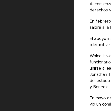
Al comienz
derechos y 
En febrero
saldrá a la
El apoyo in
líder milit
Wolcott vio
funcionario
unirse al 
Jonathan T
del estado
y Benedict
En mayo de
vio un com