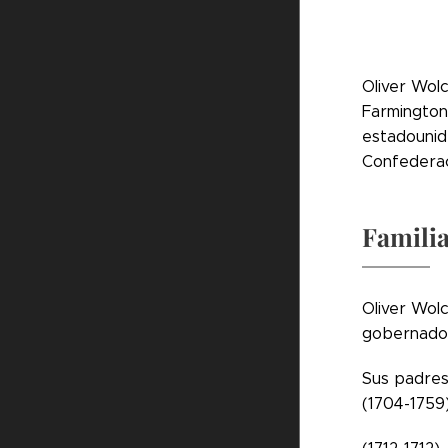
Oliver Wol
Farmington
estadounid
Confederac
Famili
Oliver Wol
gobernador
Sus padres 
(1704-1759)