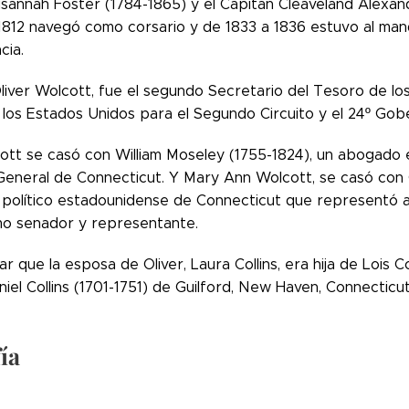
usannah Foster (1784-1865) y el Capitán Cleaveland Alexan
1812 navegó como corsario y de 1833 a 1836 estuvo al ma
cia.
Oliver Wolcott, fue el segundo Secretario del Tesoro de lo
e los Estados Unidos para el Segundo Circuito y el 24º Go
ott se casó con William Moseley (1755-1824), un abogado 
eneral de Connecticut. Y Mary Ann Wolcott, se casó con 
político estadounidense de Connecticut que representó a
o senador y representante.
r que la esposa de Oliver, Laura Collins, era hija de Lois 
iel Collins (1701-1751) de Guilford, New Haven, Connecticu
ía