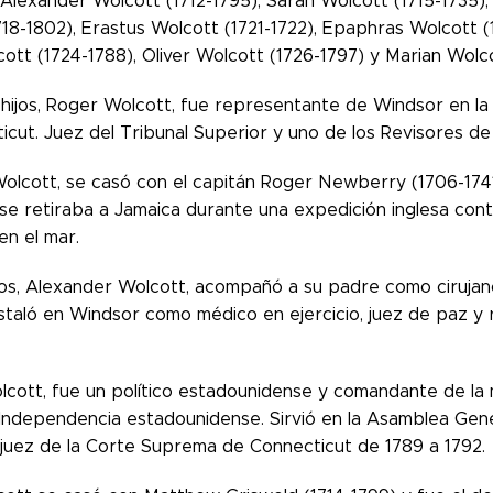
, Alexander Wolcott (1712-1795), Sarah Wolcott (1715-1735)
18-1802), Erastus Wolcott (1721-1722), Epaphras Wolcott (1
ott (1724-1788), Oliver Wolcott (1726-1797) y Marian Wolco
 hijos, Roger Wolcott, fue representante de Windsor en l
icut. Juez del Tribunal Superior y uno de los Revisores d
olcott, se casó con el capitán Roger Newberry (1706-1741)
e retiraba a Jamaica durante una expedición inglesa contr
en el mar.
los, Alexander Wolcott, acompañó a su padre como cirujan
nstaló en Windsor como médico en ejercicio, juez de paz y
cott, fue un político estadounidense y comandante de la m
Independencia estadounidense. Sirvió en la Asamblea Gen
 juez de la Corte Suprema de Connecticut de 1789 a 1792.