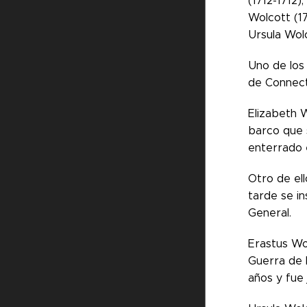
(1712-1712)
Wolcott (17
Ursula Wolc
Uno de los
de Connect
Elizabeth W
barco que s
enterrado 
Otro de el
tarde se i
General.
Erastus Wol
Guerra de 
años y fue