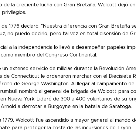
o de la creciente lucha con Gran Bretaña, Wolcott dejó en
privilegios.
 de 1776 declaró: "Nuestra diferencia con Gran Bretaña s
 luz, no puedo decirlo, pero tal vez en total disensión de G
icial a la independencia lo llevó a desempeñar papeles im
ar como miembro del Congreso Continental.
 un extenso servicio de milicias durante la Revolución Amer
s de Connecticut le ordenaron marchar con el Diecisiete R
ejército de George Washington. Al llegar al campamento d
rumbull, nombró al general de brigada de Wolcott para com
 en Nueva York. Lideró de 300 a 400 voluntarios de su bri
 Arnold a derrotar a Burgoyne en la batalla de Saratoga.
 1779, Wolcott fue ascendido a mayor general al mando de 
bate para proteger la costa de las incursiones de Tryon.