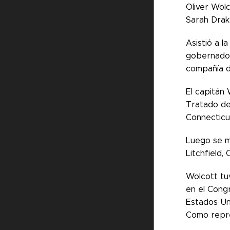
Oliver Wol
Sarah Drak
Asistió a l
gobernador
compañía de
El capitán 
Tratado de 
Connecticu
Luego se m
Litchfield,
Wolcott tu
en el Congr
Estados Un
Como repre