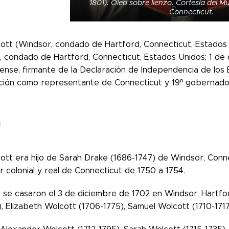
1801). Óleo sobre lienzo. Cortesía del M
Connecticut.
cott (Windsor, condado de Hartford, Connecticut, Estados
, condado de Hartford, Connecticut, Estados Unidos; 1 de d
ense, firmante de la Declaración de Independencia de los 
ión como representante de Connecticut y 19º gobernado
a
cott era hijo de Sarah Drake (1686-1747) de Windsor, Conn
 colonial y real de Connecticut de 1750 a 1754.
se casaron el 3 de diciembre de 1702 en Windsor, Hartford
, Elizabeth Wolcott (1706-1775), Samuel Wolcott (1710-171