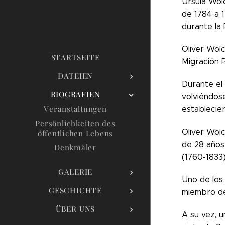
Ursula Wol
de 1784 a 
durante la
Oliver Wol
STARTSEITE
Migración P
DATEIEN
Durante el 
BIOGRAFIEN
volviéndos
Veranstaltungen
establecie
Persönlichkeiten des
Oliver Wol
öffentlichen Lebens
de 28 años,
Denkmäler
(1760-1833)
GALERIE
Uno de los 
GESCHICHTE
miembro de
ÜBER UNS
A su vez, 