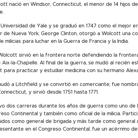
cott nació en Windsor, Connecticut, el menor de 14 hijos d
e.
a Universidad de Yale y se graduó en 1747 como el mejor eru
 de Nueva York, George Clinton, otorgó a Wolcott una co
 milicias para luchar en la Guerra de Francia y la India.
Wolcott sirvió en la frontera norte defendiendo la fronter
Aix-la-Chapelle. Al final de la guerra, se mudó al recién 
t para practicar y estudiar medicina con su hermano Alexa
udó a Litchfield y se convirtió en comerciante; fue nombr
 Connecticut, y sirvió desde 1751 hasta 1771.
vo dos carreras durante los años de guerra como uno de l
eso Continental y también como oficial de la milicia. Part
idos como general de brigada y más tarde como general de 
sentante en el Congreso Continental, fue un acérrimo de