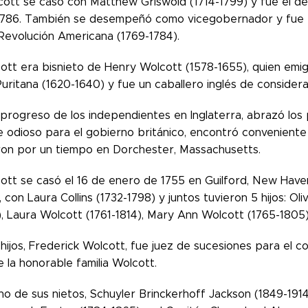
cott se casó con Matthew Griswold (1714-1799) y fue el 
1786. También se desempeñó como vicegobernador y fue pr
 Revolución Americana (1769-1784).
cott era bisnieto de Henry Wolcott (1578-1655), quien emig
uritana (1620-1640) y fue un caballero inglés de considera
progreso de los independientes en Inglaterra, abrazó los p
e odioso para el gobierno británico, encontró conveniente
ron por un tiempo en Dorchester, Massachusetts.
cott se casó el 16 de enero de 1755 en Guilford, New Haven
 con Laura Collins (1732-1798) y juntos tuvieron 5 hijos: Ol
, Laura Wolcott (1761-1814), Mary Ann Wolcott (1765-1805)
hijos, Frederick Wolcott, fue juez de sucesiones para el co
 la honorable familia Wolcott.
uno de sus nietos, Schuyler Brinckerhoff Jackson (1849-191