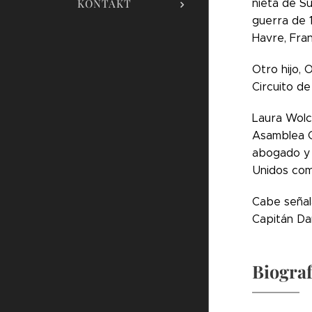
KONTAKT
nieta de S
guerra de 
Havre, Fran
Otro hijo, 
Circuito d
Laura Wolc
Asamblea G
abogado y 
Unidos com
Cabe señala
Capitán Dan
Biograf