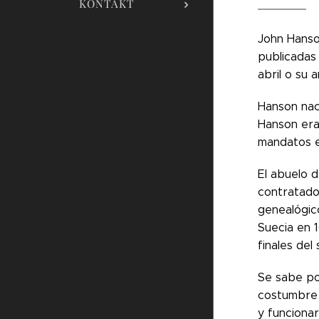
KONTAKT
John Hanso
publicadas
abril o su 
Hanson nac
Hanson era
mandatos e
El abuelo d
contratado
genealógic
Suecia en 1
finales de
Se sabe po
costumbre 
y funcionar