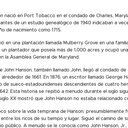
n nació en Port Tobacco en el condado de Charles, Maryland
 antes de un estudio genealógico de 1940 indicaban a vec
año de nacimiento como 1715.
ió en una plantación llamada Mulberry Grove en una famil
 un plantador que poseía más de 1,000 acres y ocupó una v
n la Asamblea General de Maryland.
e John Hanson, también llamado John, llegó al condado de 
 alrededor de 1661. En 1876, un escritor llamado George H
o de sueco-estadounidenses descendientes de cuatro he
642. Esta historia se repitió a menudo durante el siglo sig
l siglo XX mostró que John Hanson no estaba relacionado 
co sobre la vida temprana de Hanson; presumiblemente fu
entre los ricos de su tiempo y lugar. Siguió el camino de
io público. A menudo se le conocía como John Hanson, Jr.,