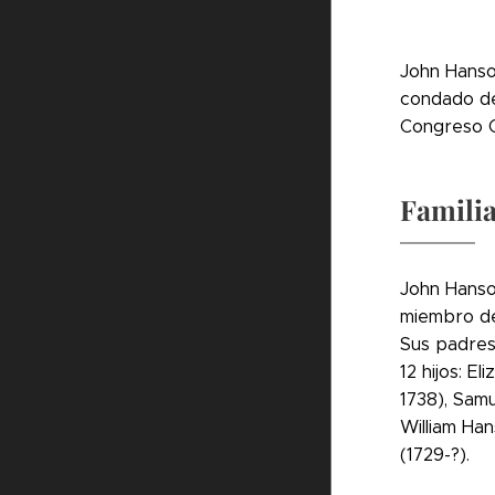
John Hanso
condado de
Congreso C
Famili
John Hanson
miembro de
Sus padres 
12 hijos: E
1738), Samu
William Ha
(1729-?).