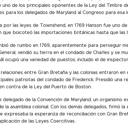
e uno de los principales oponentes de la Ley del Timbre de
nes para los delegados de Maryland al Congreso para esa l
a por las leyes de Townshend, en 1769 Hanson fue uno de 
n que boicoteó las importaciones británicas hasta que las
bió de rumbo en 1769, aparentemente para perseguir mejo
eneral, vendió su tierra en el condado de Charles y se m
llí ocupó una variedad de puestos, incluido el de inspector
relaciones entre Gran Bretaña y las colonias entraron en c
cipales patriotas del condado de Frederick. Presidió una 
 en contra de la Ley del Puerto de Boston.
ue delegado de la Convención de Maryland, un organismo e
e la asamblea colonial. Con los demás delegados, firmó la 
ue expresaba la esperanza de reconciliación con Gran Bret
 aplicación de las Leyes Coercitivas.