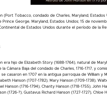
Retrato de John Hanson en 1770 por 
n (Port Tobacco, condado de Charles, Maryland, Estados Uni
 Prince George, Maryland, Estados Unidos; 15 de noviembr
ontinental de Estados Unidos durante el período de la Re
a
 era hijo de Elizabeth Story (1688-1764), natural de Mary
 la Cámara Baja del condado de Charles, 1716-1717, y comi
se casaron en 1707 en la antigua parroquia de William y M
lizabeth Hanson (1707-1782), Mary Hanson (1709-1738), Walt
el Hanson (1716-1794), Charity Hanson (1718-1755), John Ha
nson (1726-?), Gustavus Richard Hanson (1727-1727), Chloe