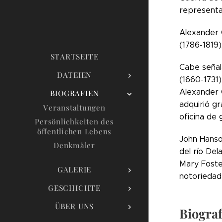
representa
Alexander 
(1786-1819)
STARTSEITE
Cabe señal
DATEIEN
(1660-1731
Alexander 
BIOGRAFIEN
adquirió g
Veranstaltungen
oficina de 
Persönlichkeiten des
öffentlichen Lebens
John Hanso
Denkmäler
del río De
Mary Foste
GALERIE
notoriedad
GESCHICHTE
ÜBER UNS
Biograf