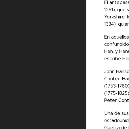
El antepas
1251), que 
Yorkshire, 
1334), quie
En aquello
confundidos
Hen, y Hen
escribe Hen
John Hanson
Contee Han
(1753-1760
(1775-1825)
Peter Cont
Una de sus 
estadounid
Guerra de 