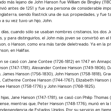
ado más lejano de John Hanson fue William de Bingley (118
vivió antes de 1251 y fue una persona de considerable impo
Inglaterra, siendo Rastrick una de sus propiedades, y fue 
n a su vez tuvo un hijo, John.
s días, cuando sólo se usaban nombres cristianos, los dos
, y para distinguirlos, el John más joven se convirtió en el
son, o Hanson, como era más tarde deletreado. Ya en la p
son, en Halifax.
 se casó con Jane Contee (1726-1812) en 1747 en Annapolis
son (1747-1781), Alexander Contee Hanson (1749-1806), D
), James Hanson (1756-1830), John Hanson (1758-1818), Gra
, Catherine Contee Hanson (1744-1767), Elizabeth Hanson (
ee Hanson (1758-1776) y John Hanson (1768-1825).
hijas, Jane Hanson (1747-1781), se casó con Philip Thomas (
ense, mientras que,
Peter Hanson (1748-1776), murió en la
Independencia de Estados Unidos. Por su servicio en tiemp