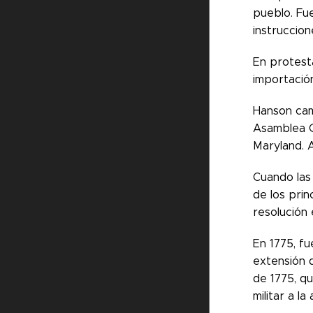
pueblo. Fu
instruccio
En protest
importació
Hanson cam
Asamblea G
Maryland. A
Cuando las 
de los prin
resolución
En 1775, f
extensión d
de 1775, q
militar a la