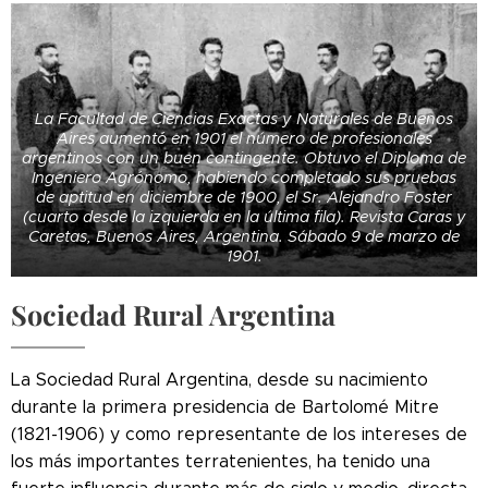
La Facultad de Ciencias Exactas y Naturales de Buenos
Aires aumentó en 1901 el número de profesionales
argentinos con un buen contingente. Obtuvo el Diploma de
Ingeniero Agrónomo, habiendo completado sus pruebas
de aptitud en diciembre de 1900, el Sr. Alejandro Foster
(cuarto desde la izquierda en la última fila). Revista Caras y
Caretas, Buenos Aires, Argentina. Sábado 9 de marzo de
1901.
Sociedad Rural Argentina
La Sociedad Rural Argentina, desde su nacimiento
durante la primera presidencia de Bartolomé Mitre
(1821-1906) y como representante de los intereses de
los más importantes terratenientes, ha tenido una