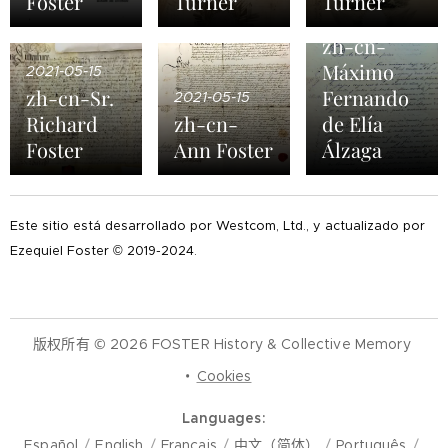
Foster
Turner
Turner
2021-05-15
zh-cn-
Máximo
2021-05-15
zh-cn-Sr.
Fernando
2021-05-15
Richard
zh-cn-
de Elía
Foster
Ann Foster
Álzaga
Este sitio está desarrollado por Westcom, Ltd., y actualizado por
Ezequiel Foster © 2019-2024.
版权所有 © 2026 FOSTER History & Collective Memory
Cookies
Languages
Español
English
Français
中文（简体）
Português