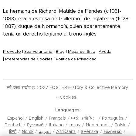
La hermana de Richard, Matilde de Flandes
(c.1031-
1083), era la esposa de Guillermo I de Inglaterra (1028-
1087), duque de Normandía, quien aparentemente
tenía un derecho legítimo al trono inglés.
Proyecto
|
Sea voluntario
|
Blog
|
Mapa del Sitio
|
Ayuda
|
Preferencias de Cookies
|
Política de Privacidad
सर्व हक्क राखीव © 2027 FOSTER History & Collective Memory
Cookies
Languages
Español
English
Français
中文（简体）
Português
Deutsch
Русский
Italiano
עִבְרִית
Nederlands
Polski
हिन्दी
Norsk
العربية
Afrikaans
Svenska
Ελληνικά