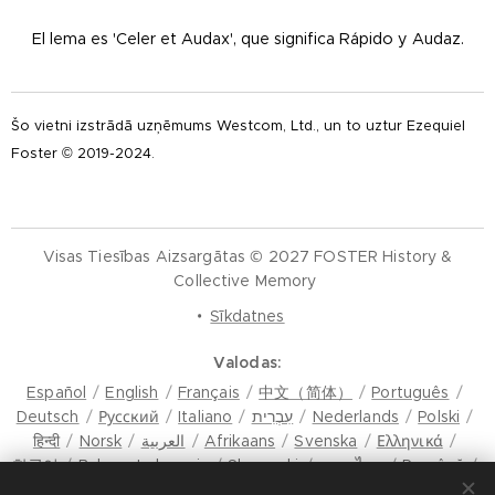
El lema es 'Celer et Audax', que significa Rápido y Audaz.
Šo vietni izstrādā uzņēmums Westcom, Ltd., un to uztur Ezequiel
Foster © 2019-2024.
Visas Tiesības Aizsargātas © 2027 FOSTER History &
Collective Memory
Sīkdatnes
Valodas
Español
English
Français
中文（简体）
Português
Deutsch
Русский
Italiano
עִבְרִית
Nederlands
Polski
हिन्दी
Norsk
العربية
Afrikaans
Svenska
Ελληνικά
한국어
Bahasa Indonesia
Slovenski
ภาษาไทย
Română
मैथिली
Hrvatski
Azərbaycan
Čeština
Dansk