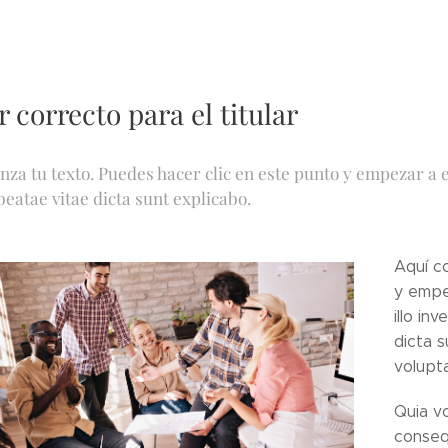
r correcto para el titular
za tu texto. Puedes hacer clic en este punto y empezar a esc
beatae vitae dicta sunt explicabo.
Aquí c
y empe
illo in
dicta 
volupta
Quia vo
conseq