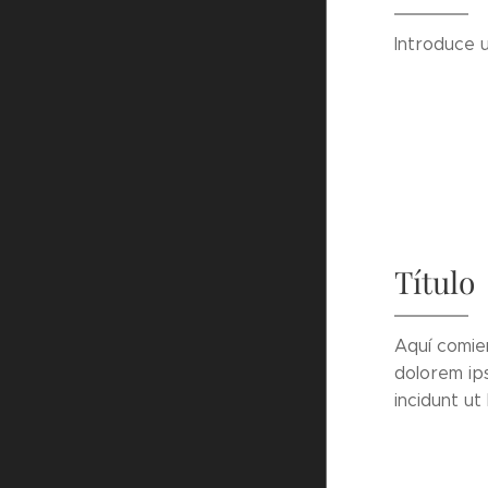
Introduce u
Título
Aquí comie
dolorem ip
incidunt u