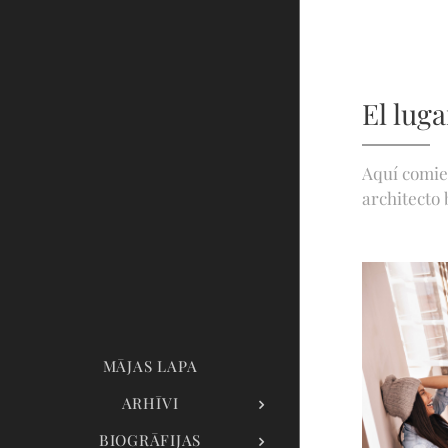
El luga
Aquí comien
architecto 
MĀJAS LAPA
ARHĪVI
BIOGRĀFIJAS