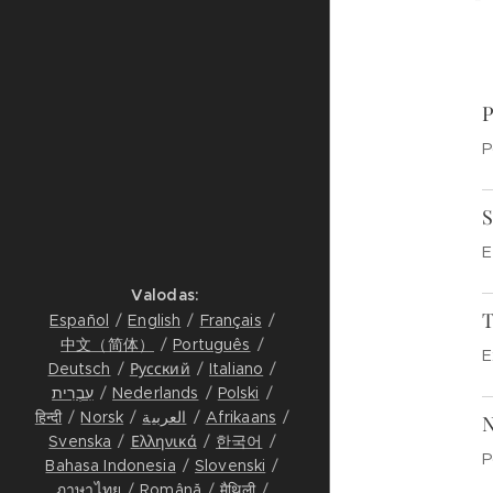
P
P
S
E
Valodas
T
Español
English
Français
中文（简体）
Português
E
Deutsch
Русский
Italiano
עִבְרִית
Nederlands
Polski
हिन्दी
Norsk
العربية
Afrikaans
N
Svenska
Ελληνικά
한국어
P
Bahasa Indonesia
Slovenski
ภาษาไทย
Română
मैथिली