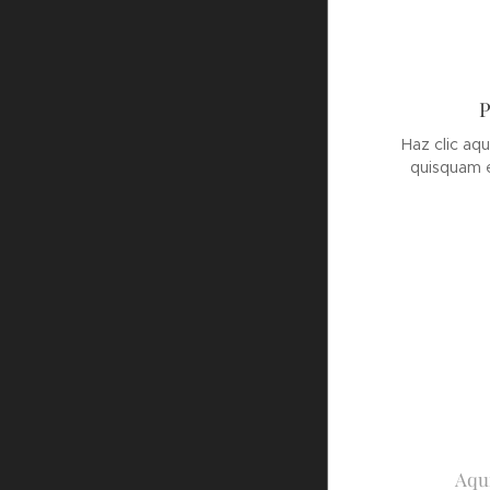
P
Haz clic aqu
quisquam e
Aquí