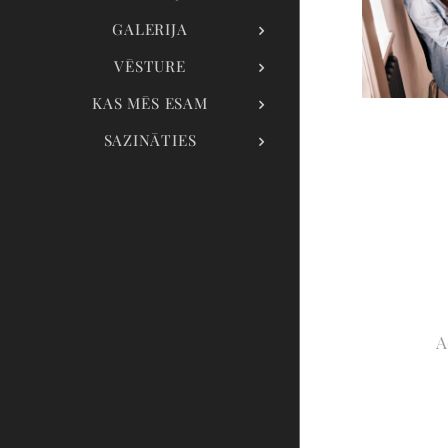
GALERIJA
VĒSTURE
KAS MĒS ESAM
SAZINĀTIES
A