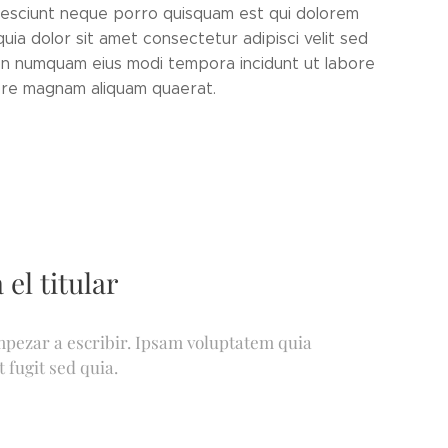
nesciunt neque porro quisquam est qui dolorem
uia dolor sit amet consectetur adipisci velit sed
on numquam eius modi tempora incidunt ut labore
ore magnam aliquam quaerat.
 el titular
empezar a escribir. Ipsam voluptatem quia
 fugit sed quia.