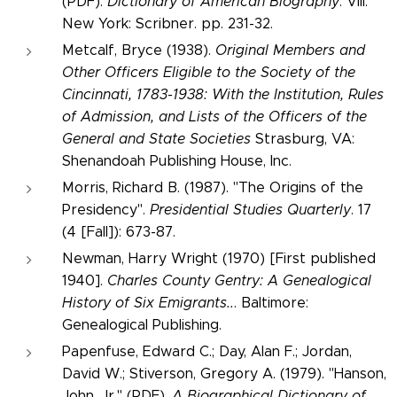
(PDF).
Dictionary of American Biography
. VIII.
New York: Scribner. pp. 231-32.
Metcalf, Bryce (1938).
Original Members and
Other Officers Eligible to the Society of the
Cincinnati, 1783-1938: With the Institution, Rules
of Admission, and Lists of the Officers of the
General and State Societies
Strasburg, VA:
Shenandoah Publishing House, Inc.
Morris, Richard B. (1987). "The Origins of the
Presidency".
Presidential Studies Quarterly
. 17
(4 [Fall]): 673-87.
Newman, Harry Wright (1970) [First published
1940].
Charles County Gentry: A Genealogical
History of Six Emigrants..
. Baltimore:
Genealogical Publishing.
Papenfuse, Edward C.; Day, Alan F.; Jordan,
David W.; Stiverson, Gregory A. (1979). "Hanson,
John, Jr." (PDF).
A Biographical Dictionary of