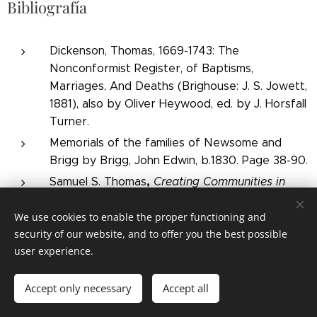
Bibliografía
Dickenson, Thomas, 1669-1743: The
Nonconformist Register, of Baptisms,
Marriages, And Deaths (Brighouse: J. S. Jowett,
1881), also by Oliver Heywood, ed. by J. Horsfall
Turner.
Memorials of the families of Newsome and
Brigg by Brigg, John Edwin, b.1830. Page 38-90.
,
Samuel S. Thomas
Creating Communities in
Restoration England: Parish Congregations in
We use cookies to enable the proper functioning and
Oliver Heywood's Halifax
, Brill Studies in the
security of our website, and to offer you the best possible
History of the Christian Tradition, Leiden, 2013
user experience.
is the most recent study; see also William
Sheils," Heywood, Oliver (bap. 1630, d. 1702),
Accept only necessary
Accept all
clergyman and ejected minister",
Oxford
DNB
,Oxford, Oxford University Press, 2004,