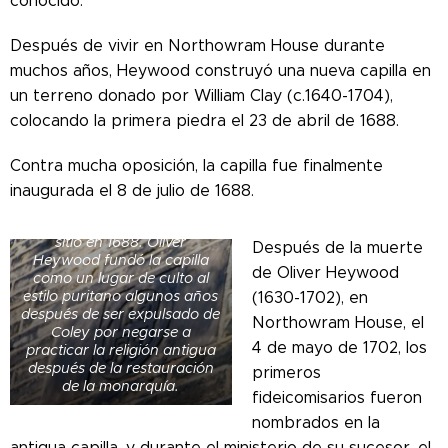
conocido.
Después de vivir en Northowram House durante
muchos años, Heywood construyó una nueva capilla en
un terreno donado por William Clay (c.1640-1704),
colocando la primera piedra el 23 de abril de 1688.
Contra mucha oposición, la capilla fue finalmente
Esta piedra de fecha en la
pared sur de la actual capilla
inaugurada el 8 de julio de 1688.
Heywood conmemora a su
predecesora en el mismo
sitio en 1688. Oliver
Después de la muerte
Heywood fundó la capilla
de Oliver Heywood
como un lugar de culto al
estilo puritano algunos años
(1630-1702), en
después de ser expulsado de
Northowram House, el
Coley por negarse a
4 de mayo de 1702, los
practicar la religión antigua
después de la restauración
primeros
de la monarquía.
fideicomisarios fueron
nombrados en la
antigua capilla, y durante el ministerio de su sucesor, el