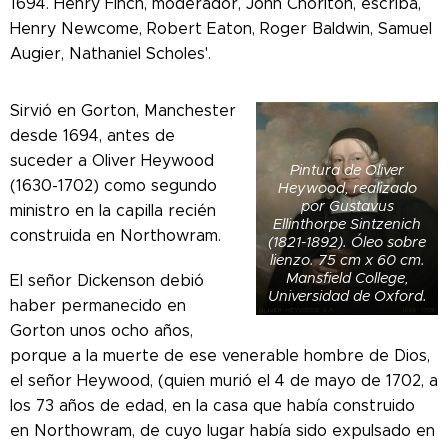
1694.
Henry Finch, moderador, John Chorlton, escriba,
Henry Newcome, Robert Eaton, Roger Baldwin, Samuel
Augier, Nathaniel Scholes'.
Sirvió en Gorton, Manchester
desde 1694, antes de
suceder a Oliver Heywood
Pintura de Oliver
(1630-1702) como segundo
Heywood, realizado
por Gustavus
ministro en la capilla recién
Ellinthorpe Sintzenich
construida en Northowram.
(1821-1892). Óleo sobre
lienzo. 75 cm x 60 cm.
Mansfield College,
El señor Dickenson debió
Universidad de Oxford.
haber permanecido en
Gorton unos ocho años,
porque a la muerte de ese venerable hombre de Dios,
el señor Heywood, (quien murió el 4 de mayo de 1702, a
los 73 años de edad, en la casa que había construido
en Northowram, de cuyo lugar había sido expulsado en