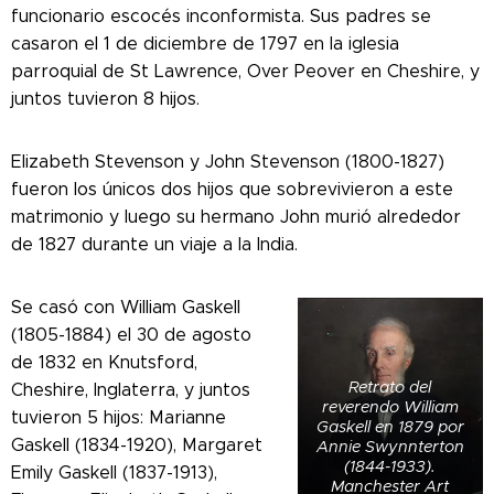
funcionario escocés inconformista. Sus padres se
casaron el 1 de diciembre de 1797 en la iglesia
parroquial de St Lawrence, Over Peover en Cheshire, y
juntos tuvieron 8 hijos.
Elizabeth Stevenson y John Stevenson (1800-1827)
fueron los únicos dos hijos que sobrevivieron a este
matrimonio y luego su hermano John murió alrededor
de 1827 durante un viaje a la India.
Se casó con William Gaskell
(1805-1884) el 30 de agosto
de 1832 en Knutsford,
Retrato del
Cheshire, Inglaterra, y juntos
reverendo William
tuvieron 5 hijos: Marianne
Gaskell en 1879 por
Gaskell (1834-1920), Margaret
Annie Swynnterton
(1844-1933).
Emily Gaskell (1837-1913),
Manchester Art