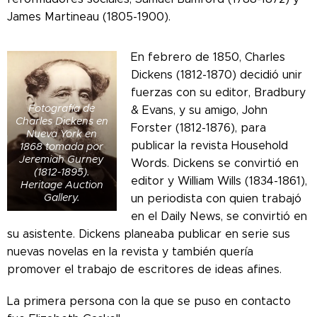
James Martineau (1805-1900).
En febrero de 1850, Charles
Dickens (1812-1870) decidió unir
fuerzas con su editor, Bradbury
Fotografía de
& Evans, y su amigo, John
Charles Dickens en
Forster (1812-1876), para
Nueva York en
publicar la revista Household
1868 tomada por
Jeremiah Gurney
Words. Dickens se convirtió en
(1812-1895).
editor y William Wills (1834-1861),
Heritage Auction
Gallery.
un periodista con quien trabajó
en el Daily News, se convirtió en
su asistente. Dickens planeaba publicar en serie sus
nuevas novelas en la revista y también quería
promover el trabajo de escritores de ideas afines.
La primera persona con la que se puso en contacto