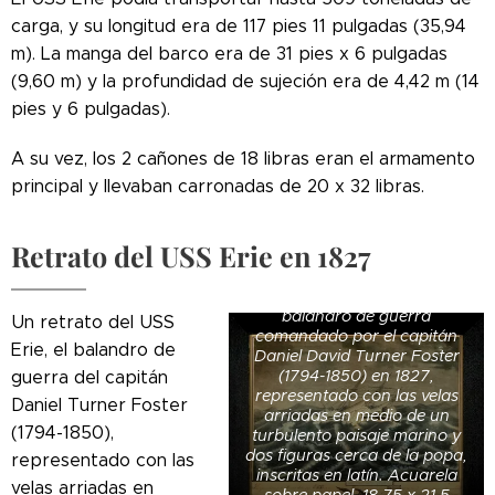
carga, y su longitud era de 117 pies 11 pulgadas (35,94
m). La manga del barco era de 31 pies x 6 pulgadas
(9,60 m) y la profundidad de sujeción era de 4,42 m (14
pies y 6 pulgadas).
A su vez, los 2 cañones de 18 libras eran el armamento
principal y llevaban carronadas de 20 x 32 libras.
Retrato del USS Erie en 1827
Un retrato del USS Erie, el
balandro de guerra
Un retrato del USS
comandado por el capitán
Erie, el balandro de
Daniel David Turner Foster
(1794-1850) en 1827,
guerra del capitán
representado con las velas
Daniel Turner Foster
arriadas en medio de un
(1794-1850),
turbulento paisaje marino y
dos figuras cerca de la popa,
representado con las
inscritas en latín. Acuarela
velas arriadas en