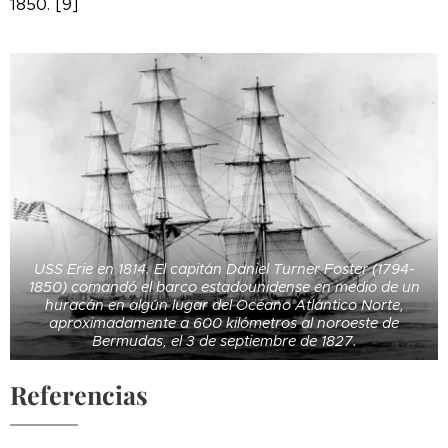
1850. [9]
USS Erie en 1814. El capitán Daniel Turner Foster (1794-
1850) comandó el barco estadounidense en medio de un
huracán en algún lugar del Océano Atlántico Norte,
aproximadamente a 600 kilómetros al noroeste de
Bermudas, el 3 de septiembre de 1827.
Referencias