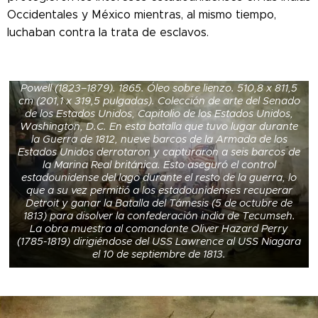
Occidentales y México mientras, al mismo tiempo,
luchaban contra la trata de esclavos.
Pintura de la batalla del lago Erie por William Henry
Powell (1823–1879). 1865. Óleo sobre lienzo. 510,8 x 811,5
cm (201,1 x 319,5 pulgadas). Colección de arte del Senado
de los Estados Unidos, Capitolio de los Estados Unidos,
Washington, D.C. En esta batalla que tuvo lugar durante
la Guerra de 1812, nueve barcos de la Armada de los
Estados Unidos derrotaron y capturaron a seis barcos de
la Marina Real británica. Esto aseguró el control
estadounidense del lago durante el resto de la guerra, lo
que a su vez permitió a los estadounidenses recuperar
Detroit y ganar la Batalla del Támesis (5 de octubre de
1813) para disolver la confederación india de Tecumseh.
La obra muestra al comandante Oliver Hazard Perry
(1785-1819) dirigiéndose del USS Lawrence al USS Niagara
el 10 de septiembre de 1813.