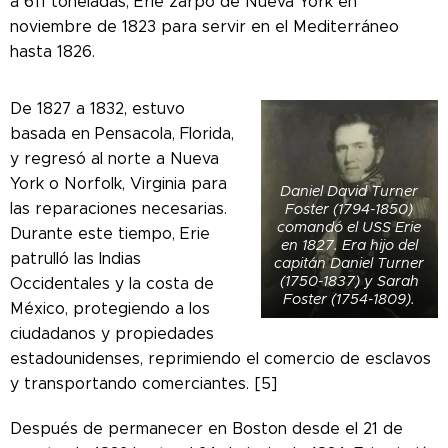
a 611 toneladas, Erie zarpó de Nueva York en
noviembre de 1823 para servir en el Mediterráneo
hasta 1826.
De 1827 a 1832, estuvo
basada en Pensacola, Florida,
y regresó al norte a Nueva
York o Norfolk, Virginia para
Daniel David Turner
las reparaciones necesarias.
Foster (1794-1850)
comandó el USS Erie
Durante este tiempo, Erie
en 1827. Era hijo del
patrulló las Indias
capitán Daniel Turner
(1750-1837) y Sarah
Occidentales y la costa de
Foster (1754-1809).
México, protegiendo a los
ciudadanos y propiedades
estadounidenses, reprimiendo el comercio de esclavos
y transportando comerciantes. [5]
Después de permanecer en Boston desde el 21 de