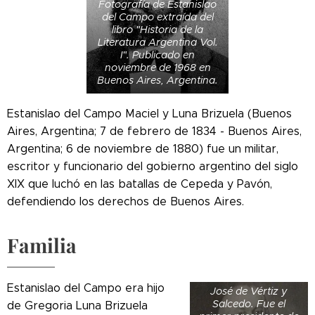
Fotografía de Estanislao
del Campo extraída del
libro "Historia de la
Literatura Argentina Vol.
I". Publicado en
noviembre de 1968 en
Buenos Aires, Argentina.
Estanislao del Campo Maciel y Luna Brizuela (Buenos
Aires, Argentina; 7 de febrero de 1834 - Buenos Aires,
Argentina; 6 de noviembre de 1880) fue un militar,
escritor y funcionario del gobierno argentino del siglo
XIX que luchó en las batallas de Cepeda y Pavón,
defendiendo los derechos de Buenos Aires.
Nicolás del Campo,
Marqués de Loreto
Familia
(1725-1803).
Nombrado por
Carlos III tras la
dimisión de Juan
Estanislao del Campo era hijo
José de Vértiz y
Salcedo. Fue el
de Gregoria Luna Brizuela