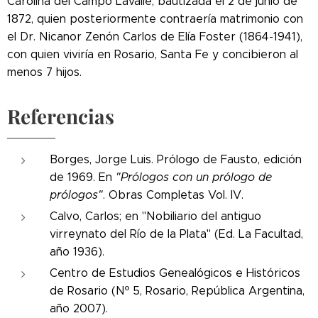
Carolina del Campo Lavalle, bautizada el 2 de junio de
1872, quien posteriormente contraería matrimonio con
el Dr. Nicanor Zenón Carlos de Elía Foster (1864-1941),
con quien viviría en Rosario, Santa Fe y concibieron al
menos 7 hijos.
Referencias
Borges, Jorge Luis. Prólogo de Fausto, edición
de 1969. En
"Prólogos con un prólogo de
prólogos"
. Obras Completas Vol. IV.
Calvo, Carlos; en "Nobiliario del antiguo
virreynato del Río de la Plata" (Ed. La Facultad,
año 1936).
Centro de Estudios Genealógicos e Históricos
de Rosario (Nº 5, Rosario, República Argentina,
año 2007).