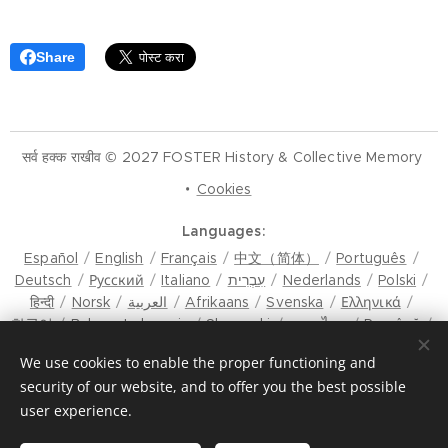
Share
सर्व हक्क राखीव © 2027 FOSTER History & Collective Memory
Cookies
Languages
Español
English
Français
中文（简体）
Português
Deutsch
Русский
Italiano
עִבְרִית
Nederlands
Polski
हिन्दी
Norsk
العربية
Afrikaans
Svenska
Ελληνικά
한국어
Bahasa Indonesia
Slovenski
ภาษาไทย
Română
मैथिली
Hrvatski
Azərbaycan
Čeština
Dansk
We use cookies to enable the proper functioning and
Latviešu Valoda
Türkçe
Tiếng Việt
日本語
Srpski
security of our website, and to offer you the best possible
Eesti keel
Magyar
മലയാളം
فارسی
Bosanski
user experience.
Lietuvių kalba
ภาษาไทย
ଓଡ଼ିଆ
Suomi
Shqip
Bahasa Melayu
Esperanto
ಕನ್ನಡ
Українська