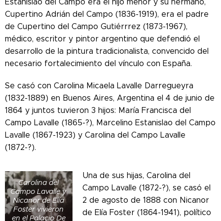
Estanislao del Campo era el hijo menor y su hermano,
Cupertino Adrián del Campo (1836-1919), era el padre
de Cupertino del Campo Gutiérrrez (1873-1967),
médico, escritor y pintor argentino que defendió el
desarrollo de la pintura tradicionalista, convencido del
necesario fortalecimiento del vínculo con España.
Se casó con Carolina Micaela Lavalle Darregueyra
(1832-1889) en Buenos Aires, Argentina el 4 de junio de
1864 y juntos tuvieron 3 hijos: María Francisca del
Campo Lavalle (1865-?), Marcelino Estanislao del Campo
Lavalle (1867-1923) y Carolina del Campo Lavalle
(1872-?).
Una de sus hijas, Carolina del
Carolina del
Campo Lavalle (1872-?), se casó el
Campo Lavalle y
2 de agosto de 1888 con Nicanor
Nicanor de Elía
Foster vivieron
de Elía Foster (1864-1941), político
en el Palacio De