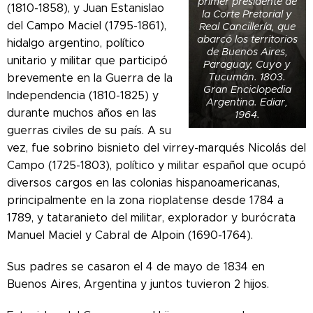
primer presidente de
(1810-1858), y Juan Estanislao
la Corte Pretorial y
del Campo Maciel (1795-1861),
Real Cancillería, que
abarcó los territorios
hidalgo argentino, político
de Buenos Aires,
unitario y militar que participó
Paraguay, Cuyo y
Tucumán. 1803.
brevemente en la Guerra de la
Gran Enciclopedia
Independencia (1810-1825) y
Argentina. Ediar,
durante muchos años en las
1964.
guerras civiles de su país. A su
vez, fue sobrino bisnieto del virrey-marqués Nicolás del
Campo (1725-1803), político y militar español que ocupó
diversos cargos en las colonias hispanoamericanas,
principalmente en la zona rioplatense desde 1784 a
1789, y tataranieto del militar, explorador y burócrata
Manuel Maciel y Cabral de Alpoin (1690-1764).
Sus padres se casaron el 4 de mayo de 1834 en
Buenos Aires, Argentina y juntos tuvieron 2 hijos.