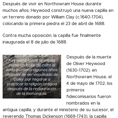
Después de vivir en Northowram House durante
muchos años, Heywood construyó una nueva capilla en
un terreno donado por William Clay (c.1640-1704),
colocando la primera piedra el 23 de abril de 1688.
Contra mucha oposición, la capilla fue finalmente
Esta piedra de fecha en la
pared sur de la actual capilla
inaugurada el 8 de julio de 1688.
Heywood conmemora a su
predecesora en el mismo
sitio en 1688. Oliver
Después de la muerte
Heywood fundó la capilla
de Oliver Heywood
como un lugar de culto al
estilo puritano algunos años
(1630-1702), en
después de ser expulsado de
Northowram House, el
Coley por negarse a
4 de mayo de 1702, los
practicar la religión antigua
después de la restauración
primeros
de la monarquía.
fideicomisarios fueron
nombrados en la
antigua capilla, y durante el ministerio de su sucesor, el
reverendo Thomas Dickenson (1669-1743), la capilla