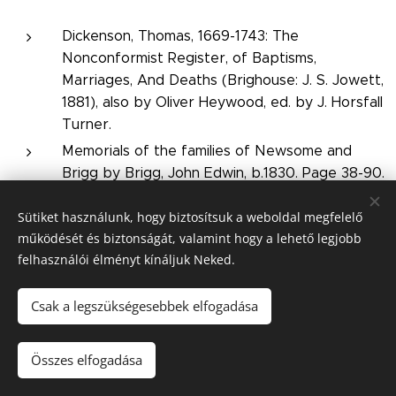
Dickenson, Thomas, 1669-1743: The
Nonconformist Register, of Baptisms,
Marriages, And Deaths (Brighouse: J. S. Jowett,
1881), also by Oliver Heywood, ed. by J. Horsfall
Turner.
Memorials of the families of Newsome and
Brigg by Brigg, John Edwin, b.1830. Page 38-90.
,
Samuel S. Thomas
Creating Communities in
Sütiket használunk, hogy biztosítsuk a weboldal megfelelő
Restoration England: Parish Congregations in
működését és biztonságát, valamint hogy a lehető legjobb
Oliver Heywood's Halifax
, Brill Studies in the
felhasználói élményt kínáljuk Neked.
History of the Christian Tradition, Leiden, 2013
is the most recent study; see also William
Csak a legszükségesebbek elfogadása
Sheils," Heywood, Oliver (bap. 1630, d. 1702),
clergyman and ejected minister",
Oxford
DNB
,Oxford, Oxford University Press, 2004,
Összes elfogadása
online edn., retrieved 26 Feb. 2019.