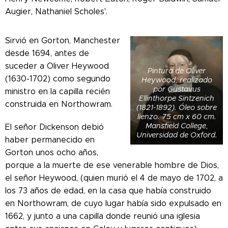
Augier, Nathaniel Scholes'.
Sirvió en Gorton, Manchester
desde 1694, antes de
suceder a Oliver Heywood
Pintura de Oliver
(1630-1702) como segundo
Heywood, realizado
por Gustavus
ministro en la capilla recién
Ellinthorpe Sintzenich
construida en Northowram.
(1821-1892). Óleo sobre
lienzo. 75 cm x 60 cm.
Mansfield College,
El señor Dickenson debió
Universidad de Oxford.
haber permanecido en
Gorton unos ocho años,
porque a la muerte de ese venerable hombre de Dios,
el señor Heywood, (quien murió el 4 de mayo de 1702, a
los 73 años de edad, en la casa que había construido
en Northowram, de cuyo lugar había sido expulsado en
1662, y junto a una capilla donde reunió una iglesia